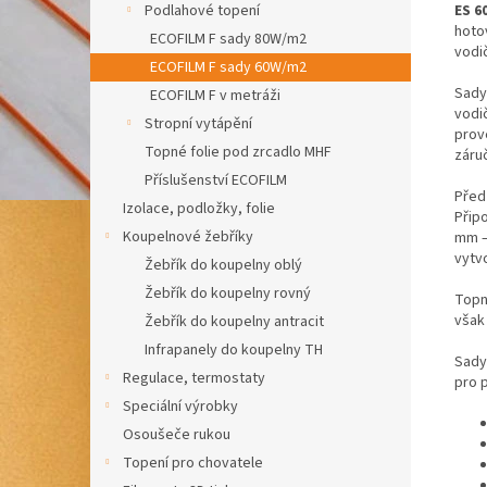
ES 6
Podlahové topení
hoto
ECOFILM F sady 80W/m2
vodič
ECOFILM F sady 60W/m2
Sad
ECOFILM F v metráži
vodič
Stropní vytápění
prov
Topné folie pod zrcadlo MHF
záruč
Příslušenství ECOFILM
Před 
Izolace, podložky, folie
Přip
Koupelnové žebříky
mm –
vytvo
Žebřík do koupelny oblý
Žebřík do koupelny rovný
Topné
však 
Žebřík do koupelny antracit
Infrapanely do koupelny TH
Sady
Regulace, termostaty
pro 
Speciální výrobky
Osoušeče rukou
Topení pro chovatele