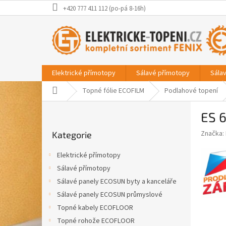
Přejít
+420 777 411 112 (po-pá 8-16h)
na
obsah
Elektrické přímotopy
Sálavé přímotopy
Sála
Domů
Topné fólie ECOFILM
Podlahové topení
P
ES 
o
Přeskočit
s
Značka:
Kategorie
kategorie
t
r
Elektrické přímotopy
a
Sálavé přímotopy
n
Sálavé panely ECOSUN byty a kanceláře
n
í
Sálavé panely ECOSUN průmyslové
p
Topné kabely ECOFLOOR
a
Topné rohože ECOFLOOR