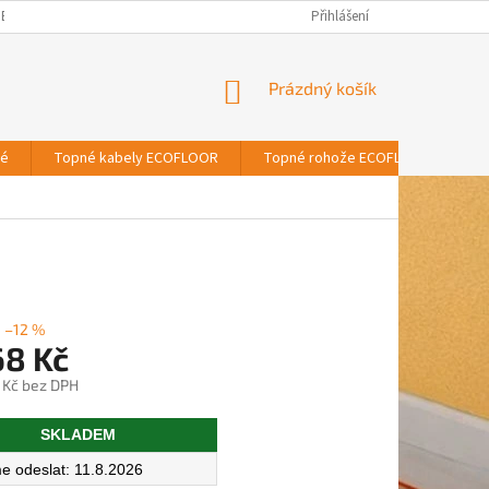
BNÍCH ÚDAJŮ
Přihlášení
NÁKUPNÍ
Prázdný košík
KOŠÍK
vé
Topné kabely ECOFLOOR
Topné rohože ECOFLOOR
T
–12 %
68 Kč
 Kč bez DPH
SKLADEM
11.8.2026