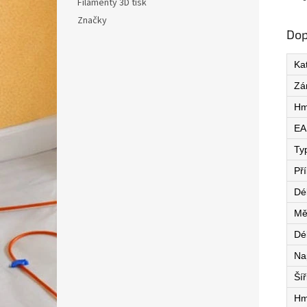
Filamenty 3D tisk
Značky
Dop
Ka
Zá
Hm
EA
Ty
Př
Dé
Mě
Dé
Na
Ší
Hm