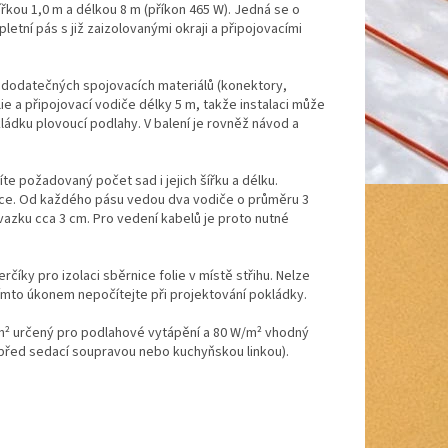
řkou 1,0 m a délkou 8 m (příkon 465 W). Jedná se o
tní pás s již zaizolovanými okraji a připojovacími
tí dodatečných spojovacích materiálů (konektory,
ie a připojovací vodiče délky 5 m, takže instalaci může
ládku plovoucí podlahy. V balení je rovněž návod a
íte požadovaný počet sad i jejich šířku a délku.
bice. Od každého pásu vedou dva vodiče o průměru 3
vazku cca 3 cm. Pro vedení kabelů je proto nutné
rčíky pro izolaci sběrnice folie v místě střihu. Nelze
 tímto úkonem nepočítejte při projektování pokládky.
/m² určený pro podlahové vytápění a 80 W/m² vhodný
před sedací soupravou nebo kuchyňskou linkou).