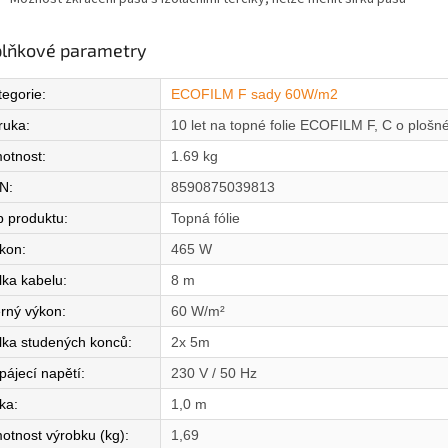
lňkové parametry
tegorie
:
ECOFILM F sady 60W/m2
ruka
:
10 let na topné folie ECOFILM F, C o ploš
otnost
:
1.69 kg
N
:
8590875039813
p produktu
:
Topná fólie
íkon
:
465 W
lka kabelu
:
8 m
rný výkon
:
60 W/m²
lka studených konců
:
2x 5m
pájecí napětí
:
230 V / 50 Hz
řka
:
1,0 m
otnost výrobku (kg)
:
1,69