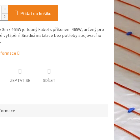
Přidat do košíku
x 8m / 465W je topný kabel s příkonem 465W, určený pro
é vytápění. Snadná instalace bez potřeby spojovacího
.
informace
ZEPTAT SE
SDÍLET
nformace