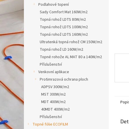
n
Podlahové topení
e
Sady Comfort Mat 160W/m2
l
Topná rohož LDTS 80W/m2
Topná rohož LDTS 100W/m2
Topná rohož LDTS 160W/m2
Ultratenká topná rohož CM 150W/m2
Topná rohož LD 160W/m2
Topné rohože AL MAT 80 a 140W/m2
Příslušenství
Venkovní aplikace
Protimrazová ochrana ploch
ADPSV 300W/m2
MST 300W/m2
MDT 400W/m2
Popi
40MDT 400W/m2
Příslušenství
Det
Topné fólie ECOFILM