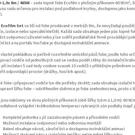
0-1,0x 8m / 465W
– sada topné folie Ecofilm s plošným příkonem 60 W/m², ší
vou sadu určenou pro instalaci pod podlahové krytiny, dostupnou jako komple
i.
y
Ecofilm Set
se liší od folie prodávané v metráži tím, že nevyžadují použi
e, izolace nebo speciální kleště). Každá sada obsahuje jeden pás topné fol
ést svépomocí uživatel nebo ji lze svěřit podlahářské firmě provádějící pok
ní list a na portálu YouTube je dostupná instruktážní animace.
vlastní pokládkou si pečlivě rozvrhněte umístění pásů folie; podle toho urč
ojovací vodiče od jednotlivých sad se vedou podél stěny do instalační kra
 při instalaci 5 sad tedy vznikne svazek 10 vodičů s přibližným průměrem s
řit odpovídající prostor (drážky, husí krk apod.).
 folie i připojovací vodiče lze dle potřeby zkrátit; sada obsahuje izolační te
upravit šířku folie – odstřihnutím sběrnice je folie znehodnocena, proto s
 jsou nabízeny ve dvou plošných příkonech (obě šířky 0,6 m a 1,0 m): 60 W
podlahové vytápění i krátkodobou temperaci vybraných zón podlahy (např. 
Kompletní jednotka s již zaizolovaným pásem a přívodními vodiči
Možnost instalace svépomocí nebo odbornou montáží
Balení obsahuje návod, záruční list a dostupnou instruktážní animaci
Možnost zkrácení pásu s izolačními terčíky; nelze měnit šířku pásu