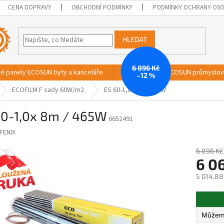
CENA DOPRAVY
OBCHODNÍ PODMÍNKY
PODMÍNKY OCHRANY OSO
HLEDAT
6 896 Kč
vé panely ECOSUN byty a kanceláře
Sálavé panely ECOSUN průmyslo
–12 %
ECOFILM F sady 60W/m2
ES 60-1,0x 8m / 465W
60-1,0x 8m / 465W
6652491
FENIX
6 896 Kč
6 0
5 014,88
Měrná
cena: