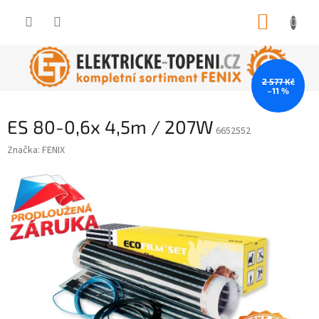
Přejít
NÁKUP
na
obsah
KOŠÍK
2 577 Kč
–11 %
ES 80-0,6x 4,5m / 207W
6652552
Značka:
FENIX