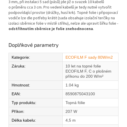
3 mm, při instalaci 5 sad (pásů) jde již o svazek 10 kabelů
o průměru cca 3 cm. Pro vedení kabelů je tedy nutné vytvořit
podpovídající prostor (drážky, husí krk). Topné folie i připojovací
vodiče lze dle potřeby krátit (sada obsahuje izolační terčíky na
izolaci sběrnice folie v místě střihu), nelze ale upravit šířku folie -
odstřihnutím sběrnice je folie znehodnocena
.
Doplňkové parametry
Kategorie
:
ECOFILM F sady 80W/m2
Záruka
:
10 let na topné folie
ECOFILM F, C o plošném
příkonu do 200 W/m²
Hmotnost
:
1.04 kg
EAN
:
8590875043100
Typ produktu
:
Topná fólie
Příkon
:
207 W
Délka kabelu
:
4,5 m