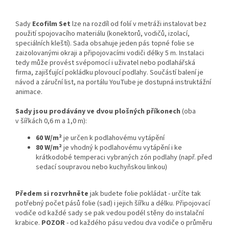
Sady
Ecofilm Set
lze na rozdíl od folií v metráži instalovat bez
použití spojovacího materiálu (konektorů, vodičů, izolací,
speciálních kleští). Sada obsahuje jeden pás topné folie se
zaizolovanými okraji a připojovacími vodiči délky 5 m. Instalaci
tedy může provést svépomocí i uživatel nebo podlahářská
firma, zajišťující pokládku plovoucí podlahy. Součástí balení je
návod a záruční list, na portálu YouTube je dostupná instruktážní
animace.
Sady jsou prodávány ve dvou plošných příkonech
(oba
v šířkách 0,6 m a 1,0 m):
60 W/m²
je určen k podlahovému vytápění
80 W/m²
je vhodný k podlahovému vytápění i ke
krátkodobé temperaci vybraných zón podlahy (např. před
sedací soupravou nebo kuchyňskou linkou)
Předem si rozvrhněte
jak budete folie pokládat - určíte tak
potřebný počet pásů folie (sad) i jejich šířku a délku. Připojovací
vodiče od každé sady se pak vedou podél stěny do instalační
krabice.
POZOR
- od každého pásu vedou dva vodiče o průměru