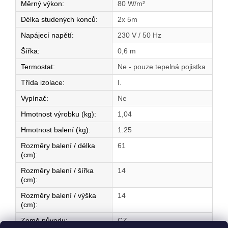
Měrný výkon
:
80 W/m²
Délka studených konců
:
2x 5m
Napájecí napětí
:
230 V / 50 Hz
Šířka
:
0,6 m
Termostat
:
Ne - pouze tepelná pojistka
Třída izolace
:
I.
Vypínač
:
Ne
Hmotnost výrobku (kg)
:
1,04
Hmotnost balení (kg)
:
1.25
Rozměry balení / délka
61
(cm)
:
Rozměry balení / šířka
14
(cm)
:
Rozměry balení / výška
14
(cm)
:
Země původu
:
CZ