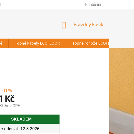
BNÍCH ÚDAJŮ
Přihlášení
NÁKUPNÍ
Prázdný košík
KOŠÍK
vé
Topné kabely ECOFLOOR
Topné rohože ECOFLOOR
T
–11 %
1 Kč
 Kč bez DPH
SKLADEM
12.8.2026