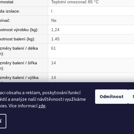
rmostat
:
Teplotní omezovač 85 °C
da izolace
:
I.
pínač
:
Ne
otnost výrobku (kg)
:
1,24
otnost balení (kg)
:
1.45
změry balení / délka
61
m)
:
změry balení / šířka
14
m)
:
změry balení / výška
14
m)
:
aci obsahu a reklam, poskytování funkcí
mě původu
:
CZ
Odmítnout
édií a analýze naší návštěvnosti využíváme
ies. Více informací
zde
.
í
razena.
Upravit nastavení cookies