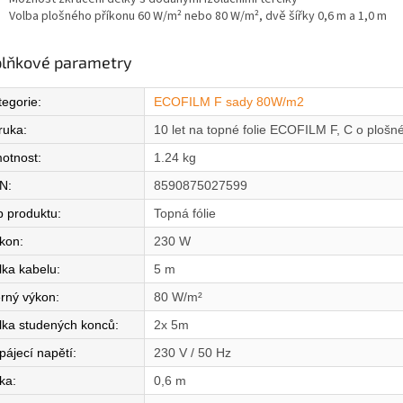
Volba plošného příkonu 60 W/m² nebo 80 W/m², dvě šířky 0,6 m a 1,0 m
lňkové parametry
tegorie
:
ECOFILM F sady 80W/m2
ruka
:
10 let na topné folie ECOFILM F, C o ploš
otnost
:
1.24 kg
N
:
8590875027599
p produktu
:
Topná fólie
íkon
:
230 W
lka kabelu
:
5 m
rný výkon
:
80 W/m²
lka studených konců
:
2x 5m
pájecí napětí
:
230 V / 50 Hz
řka
:
0,6 m