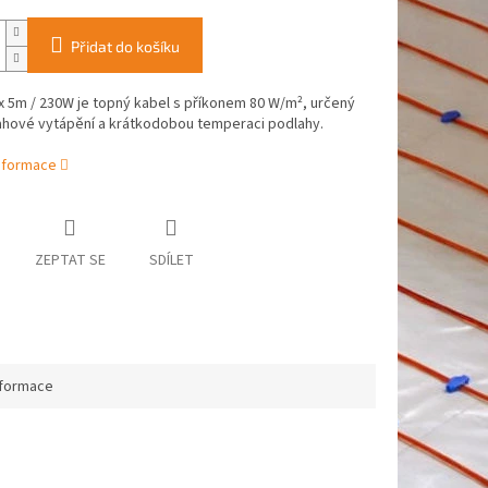
Přidat do košíku
x 5m / 230W je topný kabel s příkonem 80 W/m², určený
ahové vytápění a krátkodobou temperaci podlahy.
informace
ZEPTAT SE
SDÍLET
nformace