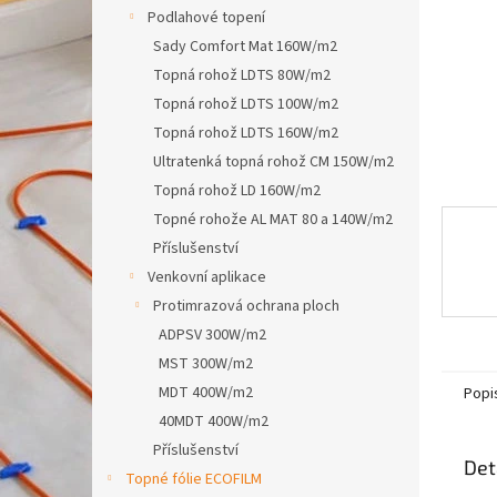
n
Podlahové topení
e
Sady Comfort Mat 160W/m2
l
Topná rohož LDTS 80W/m2
Topná rohož LDTS 100W/m2
Topná rohož LDTS 160W/m2
Ultratenká topná rohož CM 150W/m2
Topná rohož LD 160W/m2
Topné rohože AL MAT 80 a 140W/m2
Příslušenství
Venkovní aplikace
Protimrazová ochrana ploch
ADPSV 300W/m2
MST 300W/m2
MDT 400W/m2
Popi
40MDT 400W/m2
Příslušenství
Det
Topné fólie ECOFILM