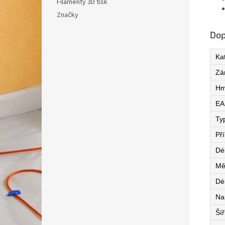
Filamenty 3D tisk
Značky
Dop
Ka
Zá
Hm
EA
Ty
Př
Dé
Mě
Dé
Na
Ší