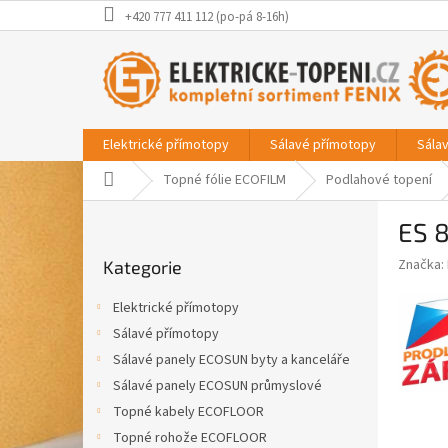
Přejít
+420 777 411 112 (po-pá 8-16h)
na
obsah
Elektrické přímotopy
Sálavé přímotopy
Sála
Domů
Topné fólie ECOFILM
Podlahové topení
P
ES 
o
Přeskočit
s
Značka:
Kategorie
kategorie
t
r
Elektrické přímotopy
a
Sálavé přímotopy
n
Sálavé panely ECOSUN byty a kanceláře
n
í
Sálavé panely ECOSUN průmyslové
p
Topné kabely ECOFLOOR
a
Topné rohože ECOFLOOR