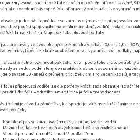
0-0,6x 5m / 230W
– sada topné folie Ecofilm o plošném příkonu 80 W/m², šířc
ván jako kompletní pás topné folie připravený pro instalaci ve vybraném m
obsahuje jeden pás topné folie se zaizolovanými okraji a připojovacími vodič
lovat bez použití spojovacího materiálu (konektorů, vodičů, izolací, speciál
ahářská firma, která zajišťuje pokládku plovoucí podlahy.
 jsou prodávány ve dvou plošných příkonech a v šířkách 0,6 m a 1,0 m: 60
dlahovému vytápění i ke krátkodobé temperaci vybraných zón podlahy (nap
instalací je nutné rozvrhnout pokládku folie – podle toho určíte potřebný p
é sady se vedou podél stěny do instalační krabice. Upozornění: od každého
 jde o svazek 10 kabelů o průměru přibližně 3 cm. Pro vedení kabelů je tedy 
 folie i připojovací vodiče lze dle potřeby krátit; sada obsahuje izolační ter
upravit šířku folie – odstřihnutím sběrnice je folie znehodnocena.
stí balení je návod a záruční list, k dispozici je také instruktážní animace
ování pokládky.
Kompletní pás se zaizolovanými okraji a připojovacími vodiči
Možnost instalace bez doplňkových konektorů a speciálního nářadí
Vhodné pro vlastní montáž i montáž podlahářem
Možnost zkrácení délky s dodanými izolačními terčíky