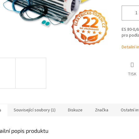
ES 80-0,6
pro podl
Detailní 
TISK
s
Související soubory (1)
Diskuze
Značka
Ostatní i
ailní popis produktu