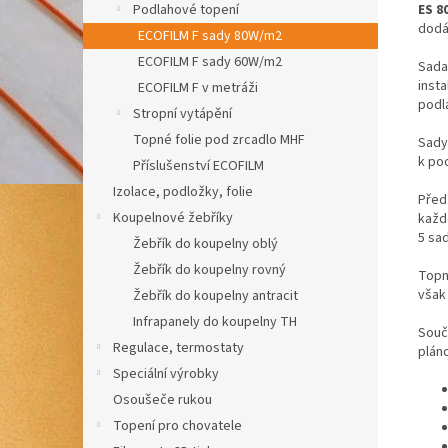
ES 8
Podlahové topení
dodá
ECOFILM F sady 80W/m2
ECOFILM F sady 60W/m2
Sada 
insta
ECOFILM F v metráži
podl
Stropní vytápění
Topné folie pod zrcadlo MHF
Sady
k po
Příslušenství ECOFILM
Izolace, podložky, folie
Před 
Koupelnové žebříky
každ
5 sad
Žebřík do koupelny oblý
Žebřík do koupelny rovný
Topné
však 
Žebřík do koupelny antracit
Infrapanely do koupelny TH
Součá
Regulace, termostaty
plán
Speciální výrobky
Osoušeče rukou
Topení pro chovatele