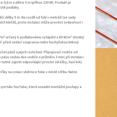
e 0,6 m a délce 5 m (příkon 230 W). Produkt je
ístě podlahy.
i délky 5 m. Na rozdíl od folií v metráži lze sady
ních kleští), proto instalaci může provést svépomocí i
 W/m² určený k podlahovému vytápění a 80 W/m² vhodný
ř. před sedací soupravou nebo kuchyňskou linkou).
očet pásů a jejich rozložení. Připojovací vodiče od
 pásu vedou dva vodiče o průměru 3 mm; při instalaci
nutné zajistit odpovídající prostor (drážky, husí krk).
číky na izolaci sběrnice folie v místě střihu. Nelze
 na portálu YouTube, která usnadní montážní postupy a