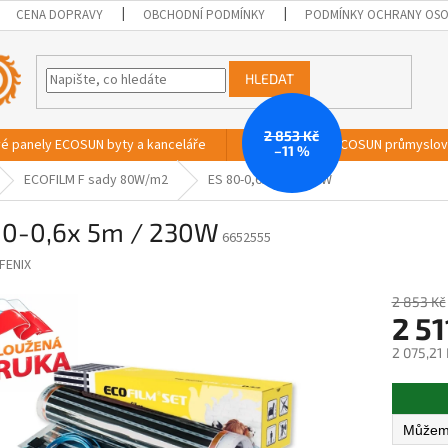
CENA DOPRAVY
OBCHODNÍ PODMÍNKY
PODMÍNKY OCHRANY OSO
HLEDAT
2 853 Kč
vé panely ECOSUN byty a kanceláře
Sálavé panely ECOSUN průmyslo
–11 %
ECOFILM F sady 80W/m2
ES 80-0,6x 5m / 230W
80-0,6x 5m / 230W
6652555
FENIX
2 853 Kč
2 51
2 075,21
Měrná
cena: