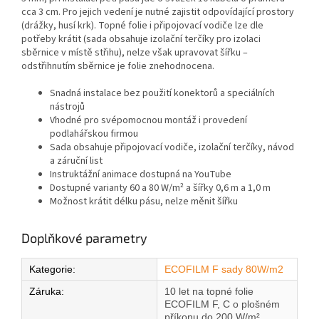
cca 3 cm. Pro jejich vedení je nutné zajistit odpovídající prostory
(drážky, husí krk). Topné folie i připojovací vodiče lze dle
potřeby krátit (sada obsahuje izolační terčíky pro izolaci
sběrnice v místě střihu), nelze však upravovat šířku –
odstřihnutím sběrnice je folie znehodnocena.
Snadná instalace bez použití konektorů a speciálních
nástrojů
Vhodné pro svépomocnou montáž i provedení
podlahářskou firmou
Sada obsahuje připojovací vodiče, izolační terčíky, návod
a záruční list
Instruktážní animace dostupná na YouTube
Dostupné varianty 60 a 80 W/m² a šířky 0,6 m a 1,0 m
Možnost krátit délku pásu, nelze měnit šířku
Doplňkové parametry
Kategorie
:
ECOFILM F sady 80W/m2
Záruka
:
10 let na topné folie
ECOFILM F, C o plošném
příkonu do 200 W/m²