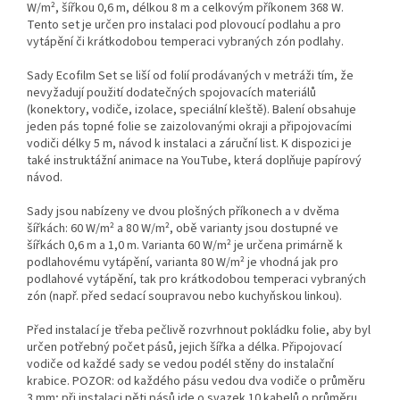
W/m², šířkou 0,6 m, délkou 8 m a celkovým příkonem 368 W.
Tento set je určen pro instalaci pod plovoucí podlahu a pro
vytápění či krátkodobou temperaci vybraných zón podlahy.
Sady Ecofilm Set se liší od folií prodávaných v metráži tím, že
nevyžadují použití dodatečných spojovacích materiálů
(konektory, vodiče, izolace, speciální kleště). Balení obsahuje
jeden pás topné folie se zaizolovanými okraji a připojovacími
vodiči délky 5 m, návod k instalaci a záruční list. K dispozici je
také instruktážní animace na YouTube, která doplňuje papírový
návod.
Sady jsou nabízeny ve dvou plošných příkonech a v dvěma
šířkách: 60 W/m² a 80 W/m², obě varianty jsou dostupné ve
šířkách 0,6 m a 1,0 m. Varianta 60 W/m² je určena primárně k
podlahovému vytápění, varianta 80 W/m² je vhodná jak pro
podlahové vytápění, tak pro krátkodobou temperaci vybraných
zón (např. před sedací soupravou nebo kuchyňskou linkou).
Před instalací je třeba pečlivě rozvrhnout pokládku folie, aby byl
určen potřebný počet pásů, jejich šířka a délka. Připojovací
vodiče od každé sady se vedou podél stěny do instalační
krabice. POZOR: od každého pásu vedou dva vodiče o průměru
3 mm; při instalaci pěti pásů jde o svazek 10 kabelů o průměru