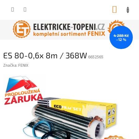
Přejít
NÁKUP
na
obsah
KOŠÍK
4 288 Kč
–12 %
ES 80-0,6x 8m / 368W
6652565
Značka:
FENIX