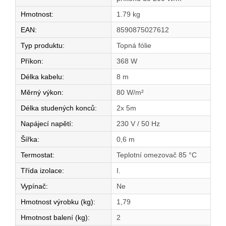
Hmotnost
:
1.79 kg
EAN
:
8590875027612
Typ produktu
:
Topná fólie
Příkon
:
368 W
Délka kabelu
:
8 m
Měrný výkon
:
80 W/m²
Délka studených konců
:
2x 5m
Napájecí napětí
:
230 V / 50 Hz
Šířka
:
0,6 m
Termostat
:
Teplotní omezovač 85 °C
Třída izolace
:
I.
Vypínač
:
Ne
Hmotnost výrobku (kg)
:
1,79
Hmotnost balení (kg)
:
2