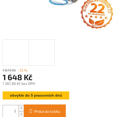
1 873 Kč
–12 %
1 648 Kč
1 361,98 Kč bez DPH
Měrná
obvykle do 5 pracovních dnů
cena:
Přidat do košíku