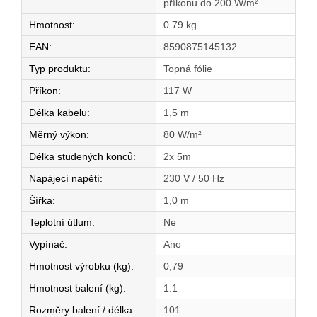
příkonu do 200 W/m²
Hmotnost
:
0.79 kg
EAN
:
8590875145132
Typ produktu
:
Topná fólie
Příkon
:
117 W
Délka kabelu
:
1,5 m
Měrný výkon
:
80 W/m²
Délka studených konců
:
2x 5m
Napájecí napětí
:
230 V / 50 Hz
Šířka
:
1,0 m
Teplotní útlum
:
Ne
Vypínač
:
Ano
Hmotnost výrobku (kg)
:
0,79
Hmotnost balení (kg)
:
1.1
Rozměry balení / délka
101