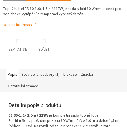
Topný kabel ES 80-1,0x 1,5m / 117W je sada s folií 80 W/m², určená pro
podlahové vytápění a temperaci vybraných zón.
Detailní informace
ZEPTAT SE
SDÍLET
Popis
Související soubory (1)
Diskuze
Značka
Ostatní informace
Detailní popis produktu
ES 80-1,0x 1,5m / 117W
je kompletní sada topné folie
Ecofilm Set v plošném příkonu 80 W/m², šířce 1,0 m a délce 1,5 m
(příkon 117 W). Na rozdíl od folie prodávané v metráži je tato