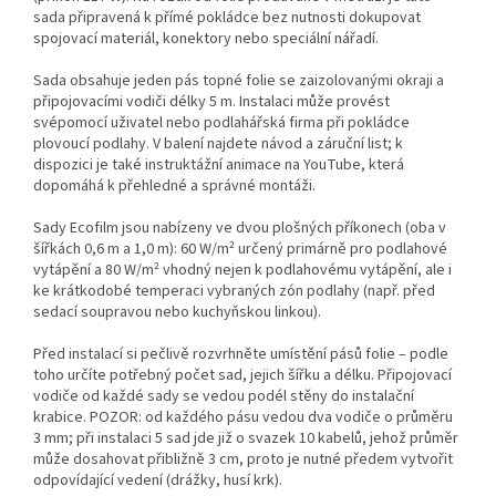
sada připravená k přímé pokládce bez nutnosti dokupovat
spojovací materiál, konektory nebo speciální nářadí.
Sada obsahuje jeden pás topné folie se zaizolovanými okraji a
připojovacími vodiči délky 5 m. Instalaci může provést
svépomocí uživatel nebo podlahářská firma při pokládce
plovoucí podlahy. V balení najdete návod a záruční list; k
dispozici je také instruktážní animace na YouTube, která
dopomáhá k přehledné a správné montáži.
Sady Ecofilm jsou nabízeny ve dvou plošných příkonech (oba v
šířkách 0,6 m a 1,0 m): 60 W/m² určený primárně pro podlahové
vytápění a 80 W/m² vhodný nejen k podlahovému vytápění, ale i
ke krátkodobé temperaci vybraných zón podlahy (např. před
sedací soupravou nebo kuchyňskou linkou).
Před instalací si pečlivě rozvrhněte umístění pásů folie – podle
toho určíte potřebný počet sad, jejich šířku a délku. Připojovací
vodiče od každé sady se vedou podél stěny do instalační
krabice. POZOR: od každého pásu vedou dva vodiče o průměru
3 mm; při instalaci 5 sad jde již o svazek 10 kabelů, jehož průměr
může dosahovat přibližně 3 cm, proto je nutné předem vytvořit
odpovídající vedení (drážky, husí krk).