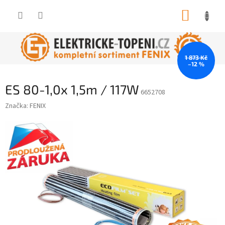
Přejít
NÁKUP
na
obsah
KOŠÍK
1 873 Kč
–12 %
ES 80-1,0x 1,5m / 117W
6652708
Značka:
FENIX