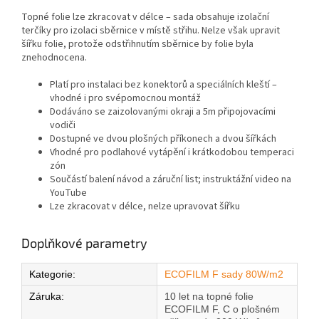
Topné folie lze zkracovat v délce – sada obsahuje izolační
terčíky pro izolaci sběrnice v místě střihu. Nelze však upravit
šířku folie, protože odstřihnutím sběrnice by folie byla
znehodnocena.
Platí pro instalaci bez konektorů a speciálních kleští –
vhodné i pro svépomocnou montáž
Dodáváno se zaizolovanými okraji a 5m připojovacími
vodiči
Dostupné ve dvou plošných příkonech a dvou šířkách
Vhodné pro podlahové vytápění i krátkodobou temperaci
zón
Součástí balení návod a záruční list; instruktážní video na
YouTube
Lze zkracovat v délce, nelze upravovat šířku
Doplňkové parametry
Kategorie
:
ECOFILM F sady 80W/m2
Záruka
:
10 let na topné folie
ECOFILM F, C o plošném