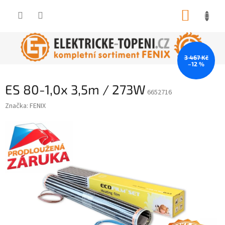
Přejít
NÁKUP
na
obsah
KOŠÍK
3 467 Kč
–12 %
ES 80-1,0x 3,5m / 273W
6652716
Značka:
FENIX