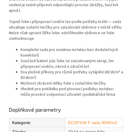
vedení je nutné připravit odpovídající prostor (drážky, husí krk
apod.).
Topné folie i připojovací vodiče lze podle potřeby krátit — sada
obsahuje izolační terčíky pro zaizolování sběrnice v místě střihu.
Nelze však upravit šířku folie: odstřihnutím sběrnice se folie
znehodnocuje.
Kompletní sada pro snadnou instalaci bez dodatečných
konektorů
Součástí balení: pás folie se zaizolovanými okraji, 5m
připojovací vodiče, návod a záruční list
Dva plošné příkony pro různé potřeby vytápění (60 W/m² a
80 W/m²)
Možnost zkrácení délky folie s izolačními terčíky
Vhodné pro pokládku pod plovoucí podlahy; instalaci
může provést svépomocí uživatel i podlahářská firma
Doplňkové parametry
Kategorie
:
ECOFILM F sady 80W/m2
Záruka
:
10 let na topné folie