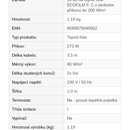
ECOFILM F, C o plošném
příkonu do 200 W/m²
Hmotnost
:
1.19 kg
EAN
:
8590875040062
Typ produktu
:
Topná fólie
Příkon
:
273 W
Délka kabelu
:
3,5 m
Měrný výkon
:
80 W/m²
Délka studených konců
:
2x 5m
Napájecí napětí
:
230 V / 50 Hz
Šířka
:
1,0 m
Termostat
:
Ne - pouze tepelná pojistka
Třída izolace
:
I.
Vypínač
:
Ne
Hmotnost výrobku (kg)
:
1,19