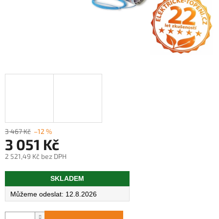
3 467 Kč
–12 %
3 051 Kč
2 521,49 Kč bez DPH
Měrná
SKLADEM
cena:
12.8.2026