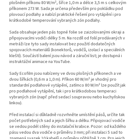
plošném příkonu 80 W/m², šířce 1,0 m a délce 3,5 m s celkovým
příkonem 273 W. Sada je určena především pro pokládku pod
plovoucí podlahy a nabízí praktické řešení pro vytápění i pro
krátkodobé temperování vybraných zón podlahy.
Sada obsahuje jeden pás topné folie se zaizolovanými okraji a
připojovacími vodiči délky 5 m. Na rozdíl od folií prodávaných v
metráži lze tyto sady instalovat bez použití dodatečných
spojovacích materiálů (konektorů, vodičů, izolací a speciálních
kleští). Součástí balení jsou návod a záruční list; je dostupná i
instruktážní animace na YouTube.
Sady Ecofilm jsou nabízeny ve dvou plošných příkonech a ve
dvou šířkách (0,6 m a 1,0 m). Příkon 60 W/m² je vhodný pro
standardní podlahové vytápění, zatímco 80 W/m² lze použít jak
pro podlahové vytápění, tak i pro krátkodobou temperaci
vybraných zón (např. před sedací soupravou nebo kuchyňskou
linkou).
Před instalací si důkladně rozvrhněte umístění pásů, určíte tak
počet potřebných sad a jejich šířku a délku. Připojovací vodiče
se vedou podél stěny do instalační krabice. Pozor: od každého
pásu vedou dva vodiče o průměru 3 mm; při instalaci 5 sad to
znamená svazek 10 kabelů o průměru přibližně 3 cm. Pro jejich