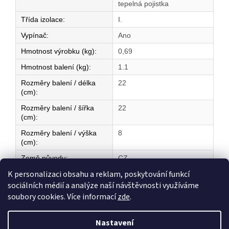
tepelná pojistka
Třída izolace
:
I.
Vypínač
:
Ano
Hmotnost výrobku (kg)
:
0,69
Hmotnost balení (kg)
:
1.1
Rozměry balení / délka
22
(cm)
:
Rozměry balení / šířka
22
(cm)
:
Rozměry balení / výška
8
(cm)
:
Země původu
:
CZ
K personalizaci obsahu a reklam, poskytování funkcí
sociálních médií a analýze naší návštěvnosti využíváme
Z
soubory cookies. Více informací
zde
.
á
Vytvořil Shoptet
p
Nastavení