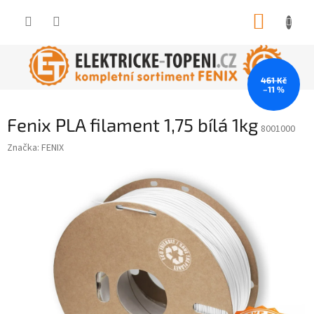
Přejít
NÁKUP
na
obsah
KOŠÍK
461 Kč
–11 %
Fenix PLA filament 1,75 bílá 1kg
8001000
Značka:
FENIX