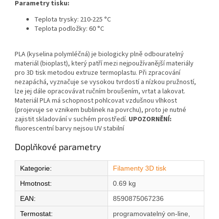
Parametry tisku:
Teplota trysky: 210-225 °C
Teplota podložky: 60 °C
PLA (kyselina polymléčná) je biologicky plně odbouratelný
materiál (bioplast), který patří mezi nejpoužívanější materiály
pro 3D tisk metodou extruze termoplastu. Při zpracování
nezapáchá, vyznačuje se vysokou tvrdostí a nízkou pružností,
lze jej dále opracovávat ručním broušením, vrtat a lakovat.
Materiál PLA má schopnost pohlcovat vzdušnou vlhkost
(projevuje se vznikem bublinek na povrchu), proto je nutné
zajistit skladování v suchém prostředí.
UPOZORNĚNÍ:
fluorescentní barvy nejsou UV stabilní
Doplňkové parametry
Kategorie
:
Filamenty 3D tisk
Hmotnost
:
0.69 kg
EAN
:
8590875067236
Termostat
:
programovatelný on-line,