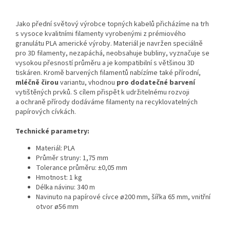
Jako přední světový výrobce topných kabelů přicházíme na trh
s vysoce kvalitními filamenty vyrobenými z prémiového
granulátu PLA americké výroby. Materiál je navržen speciálně
pro 3D filamenty, nezapáchá, neobsahuje bubliny, vyznačuje se
vysokou přesností průměru a je kompatibilní s většinou 3D
tiskáren. Kromě barvených filamentů nabízíme také přírodní,
mléčně čirou
variantu, vhodnou
pro dodatečné barvení
vytištěných prvků. S cílem přispět k udržitelnému rozvoji
a ochraně přírody dodáváme filamenty na recyklovatelných
papírových cívkách.
Technické parametry:
Materiál: PLA
Průměr struny: 1,75 mm
Tolerance průměru: ±0,05 mm
Hmotnost: 1 kg
Délka návinu: 340 m
Navinuto na papírové cívce ø200 mm, šířka 65 mm, vnitřní
otvor ø56 mm