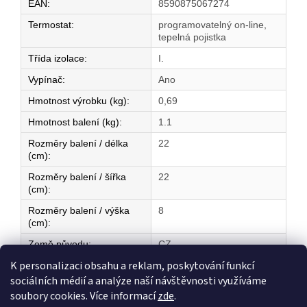
EAN
:
8590875067274
Termostat
:
programovatelný on-line,
tepelná pojistka
Třída izolace
:
I.
Vypínač
:
Ano
Hmotnost výrobku (kg)
:
0,69
Hmotnost balení (kg)
:
1.1
Rozměry balení / délka
22
(cm)
:
Rozměry balení / šířka
22
(cm)
:
Rozměry balení / výška
8
(cm)
:
Země původu
:
CZ
K personalizaci obsahu a reklam, poskytování funkcí
sociálních médií a analýze naší návštěvnosti využíváme
Z
soubory cookies. Více informací
zde
.