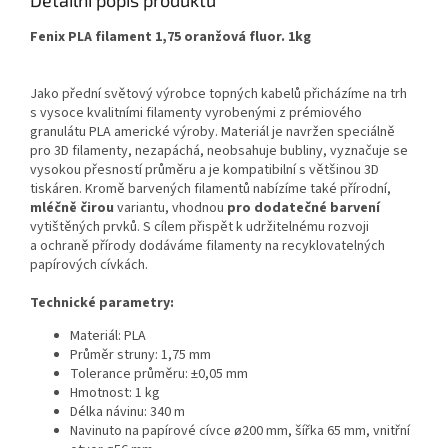
Detailní popis produktu
Fenix PLA filament 1,75 oranžová fluor. 1kg
Jako přední světový výrobce topných kabelů přicházíme na trh
s vysoce kvalitními filamenty vyrobenými z prémiového
granulátu PLA americké výroby. Materiál je navržen speciálně
pro 3D filamenty, nezapáchá, neobsahuje bubliny, vyznačuje se
vysokou přesností průměru a je kompatibilní s většinou 3D
tiskáren. Kromě barvených filamentů nabízíme také přírodní,
mléčně čirou
variantu, vhodnou
pro dodatečné barvení
vytištěných prvků. S cílem přispět k udržitelnému rozvoji
a ochraně přírody dodáváme filamenty na recyklovatelných
papírových cívkách.
Technické parametry:
Materiál: PLA
Průměr struny: 1,75 mm
Tolerance průměru: ±0,05 mm
Hmotnost: 1 kg
Délka návinu: 340 m
Navinuto na papírové cívce ø200 mm, šířka 65 mm, vnitřní