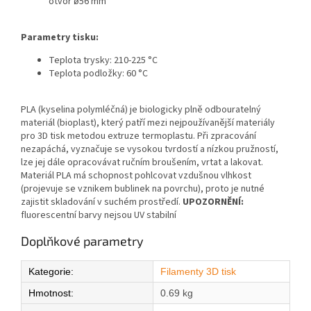
otvor ø56 mm
Parametry tisku:
Teplota trysky: 210-225 °C
Teplota podložky: 60 °C
PLA (kyselina polymléčná) je biologicky plně odbouratelný
materiál (bioplast), který patří mezi nejpoužívanější materiály
pro 3D tisk metodou extruze termoplastu. Při zpracování
nezapáchá, vyznačuje se vysokou tvrdostí a nízkou pružností,
lze jej dále opracovávat ručním broušením, vrtat a lakovat.
Materiál PLA má schopnost pohlcovat vzdušnou vlhkost
(projevuje se vznikem bublinek na povrchu), proto je nutné
zajistit skladování v suchém prostředí.
UPOZORNĚNÍ:
fluorescentní barvy nejsou UV stabilní
Doplňkové parametry
Kategorie
:
Filamenty 3D tisk
Hmotnost
:
0.69 kg