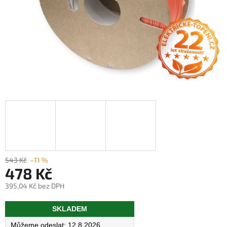
543 Kč
–11 %
478 Kč
395,04 Kč bez DPH
Měrná
SKLADEM
cena:
12.8.2026