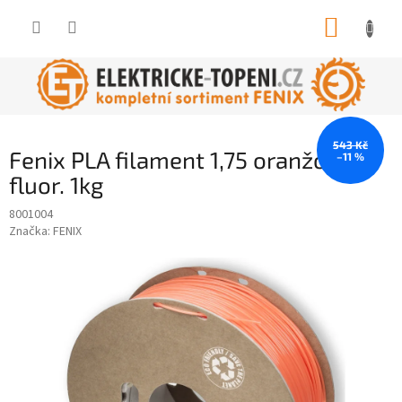
Přejít
NÁKUP
na
obsah
KOŠÍK
543 Kč
Fenix PLA filament 1,75 oranžová
–11 %
fluor. 1kg
8001004
Značka:
FENIX