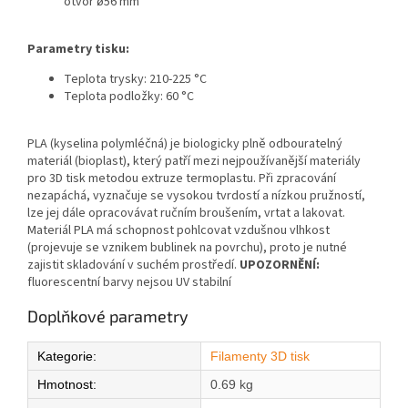
otvor ø56 mm
Parametry tisku:
Teplota trysky: 210-225 °C
Teplota podložky: 60 °C
PLA (kyselina polymléčná) je biologicky plně odbouratelný
materiál (bioplast), který patří mezi nejpoužívanější materiály
pro 3D tisk metodou extruze termoplastu. Při zpracování
nezapáchá, vyznačuje se vysokou tvrdostí a nízkou pružností,
lze jej dále opracovávat ručním broušením, vrtat a lakovat.
Materiál PLA má schopnost pohlcovat vzdušnou vlhkost
(projevuje se vznikem bublinek na povrchu), proto je nutné
zajistit skladování v suchém prostředí.
UPOZORNĚNÍ:
fluorescentní barvy nejsou UV stabilní
Doplňkové parametry
Kategorie
:
Filamenty 3D tisk
Hmotnost
:
0.69 kg