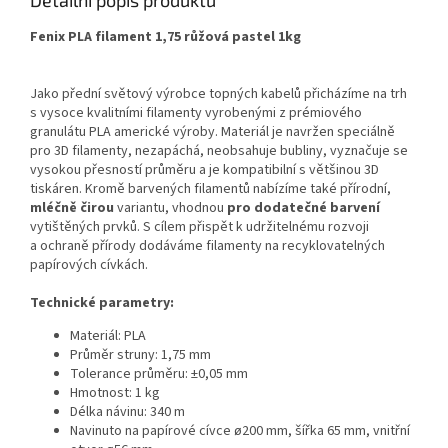
Detailní popis produktu
Fenix PLA filament 1,75 růžová pastel 1kg
Jako přední světový výrobce topných kabelů přicházíme na trh
s vysoce kvalitními filamenty vyrobenými z prémiového
granulátu PLA americké výroby. Materiál je navržen speciálně
pro 3D filamenty, nezapáchá, neobsahuje bubliny, vyznačuje se
vysokou přesností průměru a je kompatibilní s většinou 3D
tiskáren. Kromě barvených filamentů nabízíme také přírodní,
mléčně čirou
variantu, vhodnou
pro dodatečné barvení
vytištěných prvků. S cílem přispět k udržitelnému rozvoji
a ochraně přírody dodáváme filamenty na recyklovatelných
papírových cívkách.
Technické parametry:
Materiál: PLA
Průměr struny: 1,75 mm
Tolerance průměru: ±0,05 mm
Hmotnost: 1 kg
Délka návinu: 340 m
Navinuto na papírové cívce ø200 mm, šířka 65 mm, vnitřní