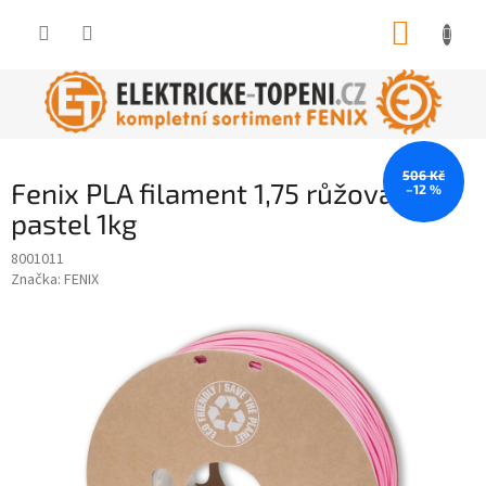
Přejít
NÁKUP
na
obsah
KOŠÍK
506 Kč
Fenix PLA filament 1,75 růžová
–12 %
pastel 1kg
8001011
Značka:
FENIX