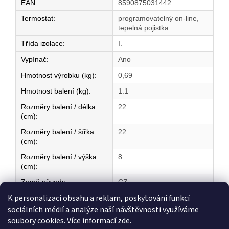
EAN
:
8590875031442
Termostat
:
programovatelný on-line,
tepelná pojistka
Třída izolace
:
I.
Vypínač
:
Ano
Hmotnost výrobku (kg)
:
0,69
Hmotnost balení (kg)
:
1.1
Rozměry balení / délka
22
(cm)
:
Rozměry balení / šířka
22
(cm)
:
Rozměry balení / výška
8
(cm)
:
Země původu
:
CZ
K personalizaci obsahu a reklam, poskytování funkcí
sociálních médií a analýze naší návštěvnosti využíváme
Z
soubory cookies. Více informací
zde
.