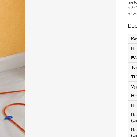
meto
ručn
povrc
Dop
Ka
Hm
EA
Te
Tří
Vy
Hm
Hm
Ro
(c
Ro
(c