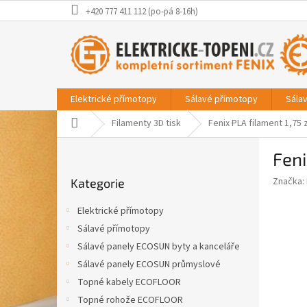
Přejít
+420 777 411 112 (po-pá 8-16h)
na
obsah
Elektrické přímotopy
Sálavé přímotopy
Sála
Domů
Filamenty 3D tisk
Fenix PLA filament 1,75
P
Feni
o
Přeskočit
s
Značka:
Kategorie
kategorie
t
r
Elektrické přímotopy
a
Sálavé přímotopy
n
Sálavé panely ECOSUN byty a kanceláře
n
í
Sálavé panely ECOSUN průmyslové
p
Topné kabely ECOFLOOR
a
Topné rohože ECOFLOOR