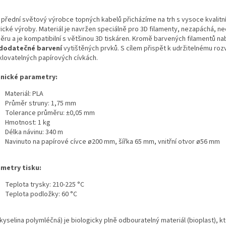
 přední světový výrobce topných kabelů přicházíme na trh s vysoce kvalit
ické výroby. Materiál je navržen speciálně pro 3D filamenty, nezapáchá, n
ěru a je kompatibilní s většinou 3D tiskáren. Kromě barvených filamentů na
dodatečné barvení
vytištěných prvků. S cílem přispět k udržitelnému roz
klovatelných papírových cívkách.
nické parametry:
Materiál: PLA
Průměr struny: 1,75 mm
Tolerance průměru: ±0,05 mm
Hmotnost: 1 kg
Délka návinu: 340 m
Navinuto na papírové cívce ø200 mm, šířka 65 mm, vnitřní otvor ø56 mm
metry tisku:
Teplota trysky: 210-225 °C
Teplota podložky: 60 °C
kyselina polymléčná) je biologicky plně odbouratelný materiál (bioplast), kt