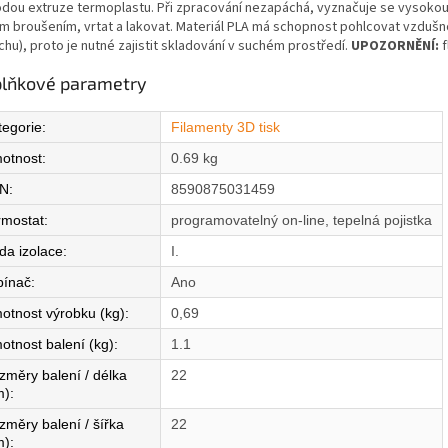
dou extruze termoplastu. Při zpracování nezapáchá, vyznačuje se vysokou t
ím broušením, vrtat a lakovat. Materiál PLA má schopnost pohlcovat vzdušn
hu), proto je nutné zajistit skladování v suchém prostředí.
UPOZORNĚNÍ:
f
lňkové parametry
tegorie
:
Filamenty 3D tisk
otnost
:
0.69 kg
N
:
8590875031459
rmostat
:
programovatelný on-line, tepelná pojistka
da izolace
:
I.
pínač
:
Ano
otnost výrobku (kg)
:
0,69
otnost balení (kg)
:
1.1
změry balení / délka
22
m)
:
změry balení / šířka
22
m)
: