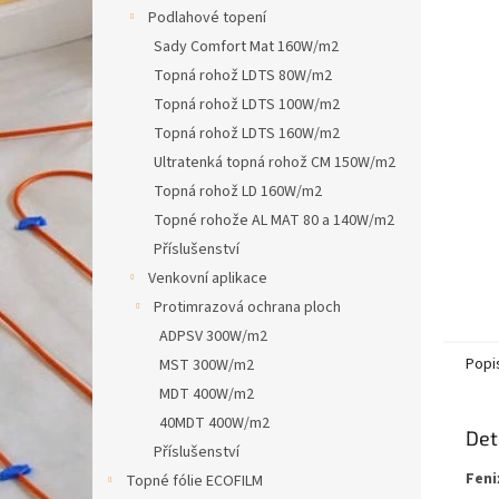
n
Podlahové topení
e
Sady Comfort Mat 160W/m2
l
Topná rohož LDTS 80W/m2
Topná rohož LDTS 100W/m2
Topná rohož LDTS 160W/m2
Ultratenká topná rohož CM 150W/m2
Topná rohož LD 160W/m2
Topné rohože AL MAT 80 a 140W/m2
Příslušenství
Venkovní aplikace
Protimrazová ochrana ploch
ADPSV 300W/m2
Popi
MST 300W/m2
MDT 400W/m2
40MDT 400W/m2
Det
Příslušenství
Feni
Topné fólie ECOFILM