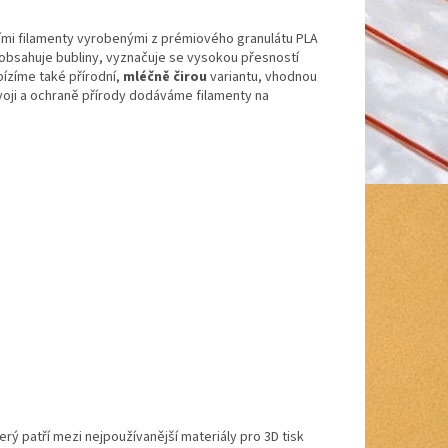
ními filamenty vyrobenými z prémiového granulátu PLA
eobsahuje bubliny, vyznačuje se vysokou přesností
bízíme také přírodní,
mléčně čirou
variantu, vhodnou
voji a ochraně přírody dodáváme filamenty na
erý patří mezi nejpoužívanější materiály pro 3D tisk