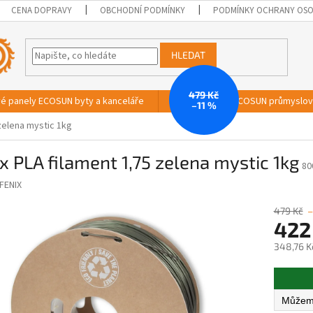
CENA DOPRAVY
OBCHODNÍ PODMÍNKY
PODMÍNKY OCHRANY OSO
HLEDAT
479 Kč
vé panely ECOSUN byty a kanceláře
Sálavé panely ECOSUN průmyslo
–11 %
 zelena mystic 1kg
x PLA filament 1,75 zelena mystic 1kg
80
FENIX
479 Kč
–
422
348,76 K
Měrná
cena: