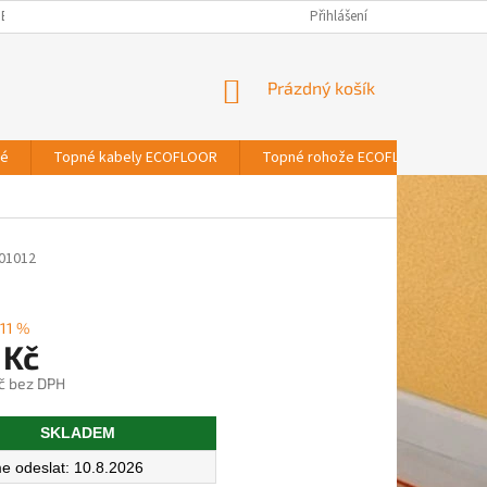
BNÍCH ÚDAJŮ
Přihlášení
NÁKUPNÍ
Prázdný košík
KOŠÍK
vé
Topné kabely ECOFLOOR
Topné rohože ECOFLOOR
T
01012
11 %
 Kč
č bez DPH
SKLADEM
10.8.2026