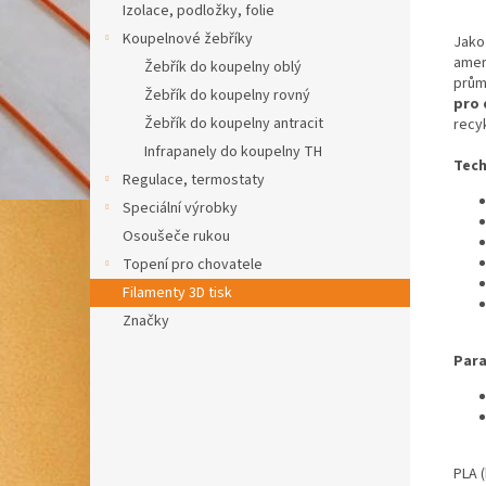
Izolace, podložky, folie
Koupelnové žebříky
Jako
amer
Žebřík do koupelny oblý
prům
Žebřík do koupelny rovný
pro 
Žebřík do koupelny antracit
recy
Infrapanely do koupelny TH
Tech
Regulace, termostaty
Speciální výrobky
Osoušeče rukou
Topení pro chovatele
Filamenty 3D tisk
Značky
Para
PLA (