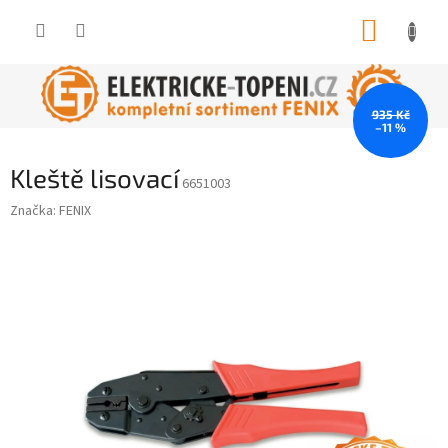
Přejít
NÁKUP
na
obsah
KOŠÍK
935 Kč
–11 %
Kleště lisovací
6651003
Značka:
FENIX