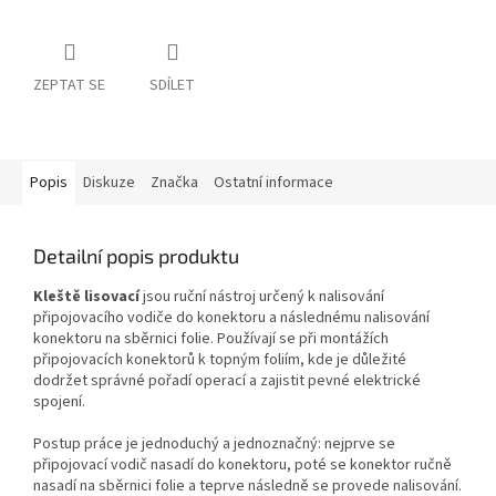
ZEPTAT SE
SDÍLET
Popis
Diskuze
Značka
Ostatní informace
Detailní popis produktu
Kleště lisovací
jsou ruční nástroj určený k nalisování
připojovacího vodiče do konektoru a následnému nalisování
konektoru na sběrnici folie. Používají se při montážích
připojovacích konektorů k topným foliím, kde je důležité
dodržet správné pořadí operací a zajistit pevné elektrické
spojení.
Postup práce je jednoduchý a jednoznačný: nejprve se
připojovací vodič nasadí do konektoru, poté se konektor ručně
nasadí na sběrnici folie a teprve následně se provede nalisování.