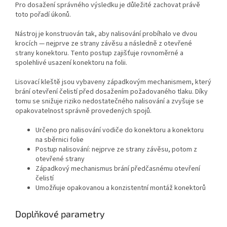
Pro dosažení správného výsledku je důležité zachovat právě
toto pořadí úkonů.
Nástroj je konstruován tak, aby nalisování probíhalo ve dvou
krocích — nejprve ze strany závěsu a následně z otevřené
strany konektoru. Tento postup zajišťuje rovnoměrné a
spolehlivé usazení konektoru na folii.
Lisovací kleště jsou vybaveny západkovým mechanismem, který
brání otevření čelistí před dosažením požadovaného tlaku. Díky
tomu se snižuje riziko nedostatečného nalisování a zvyšuje se
opakovatelnost správně provedených spojů.
Určeno pro nalisování vodiče do konektoru a konektoru
na sběrnici folie
Postup nalisování: nejprve ze strany závěsu, potom z
otevřené strany
Západkový mechanismus brání předčasnému otevření
čelistí
Umožňuje opakovanou a konzistentní montáž konektorů
Doplňkové parametry