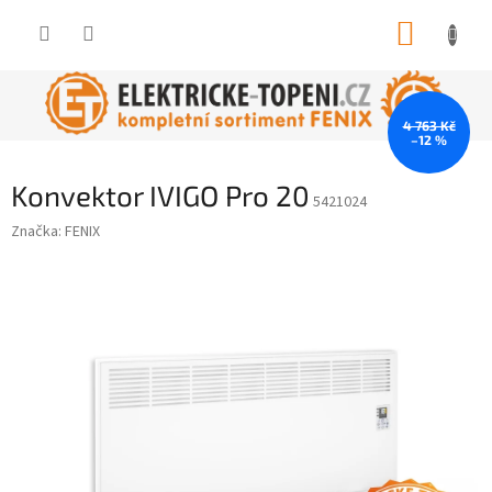
Přejít
NÁKUP
na
obsah
KOŠÍK
4 763 Kč
–12 %
Konvektor IVIGO Pro 20
5421024
Značka:
FENIX