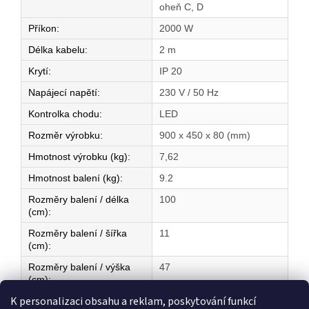
oheň C, D
Příkon
:
2000 W
Délka kabelu
:
2 m
Krytí
:
IP 20
Napájecí napětí
:
230 V / 50 Hz
Kontrolka chodu
:
LED
Rozměr výrobku
:
900 x 450 x 80 (mm)
Hmotnost výrobku (kg)
:
7,62
Hmotnost balení (kg)
:
9.2
Rozměry balení / délka
100
(cm)
:
Rozměry balení / šířka
11
(cm)
:
Rozměry balení / výška
47
(cm)
:
K personalizaci obsahu a reklam, poskytování funkcí