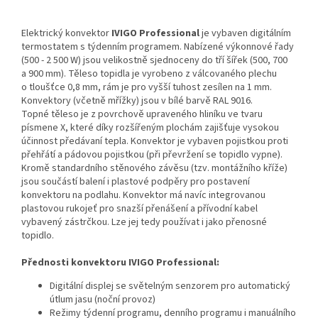
Elektrický konvektor
IVIGO Professional
je vybaven digitálním
termostatem s týdenním programem. Nabízené výkonnové řady
(500 - 2 500 W) jsou velikostně sjednoceny do tří šířek (500, 700
a 900 mm). Těleso topidla je vyrobeno z válcovaného plechu
o tloušťce 0,8 mm, rám je pro vyšší tuhost zesílen na 1 mm.
Konvektory (včetně mřížky) jsou v bílé barvě RAL 9016.
Topné těleso je z povrchově upraveného hliníku ve tvaru
písmene X, které díky rozšířeným plochám zajišťuje vysokou
účinnost předávaní tepla. Konvektor je vybaven pojistkou proti
přehřátí a pádovou pojistkou (při převržení se topidlo vypne).
Kromě standardního stěnového závěsu (tzv. montážního kříže)
jsou součástí balení i plastové podpěry pro postavení
konvektoru na podlahu. Konvektor má navíc integrovanou
plastovou rukojeť pro snazší přenášení a přívodní kabel
vybavený zástrčkou. Lze jej tedy používat i jako přenosné
topidlo.
Přednosti konvektoru IVIGO Professional:
Digitální displej se světelným senzorem pro automatický
útlum jasu (noční provoz)
Režimy týdenní programu, denního programu i manuálního