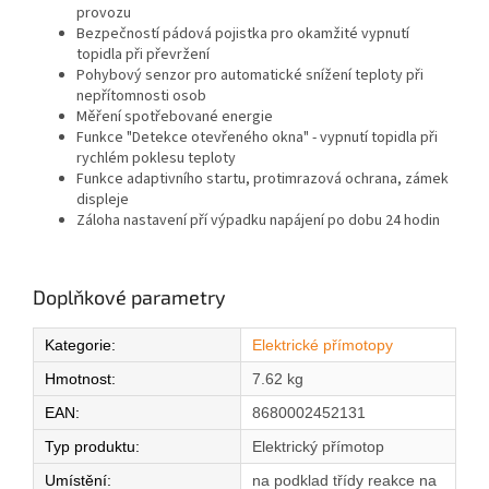
provozu
Bezpečností pádová pojistka pro okamžité vypnutí
topidla při převržení
Pohybový senzor pro automatické snížení teploty při
nepřítomnosti osob
Měření spotřebované energie
Funkce "Detekce otevřeného okna" - vypnutí topidla při
rychlém poklesu teploty
Funkce adaptivního startu, protimrazová ochrana, zámek
displeje
Záloha nastavení pří výpadku napájení po dobu 24 hodin
Doplňkové parametry
Kategorie
:
Elektrické přímotopy
Hmotnost
:
7.62 kg
EAN
:
8680002452131
Typ produktu
:
Elektrický přímotop
Umístění
:
na podklad třídy reakce na