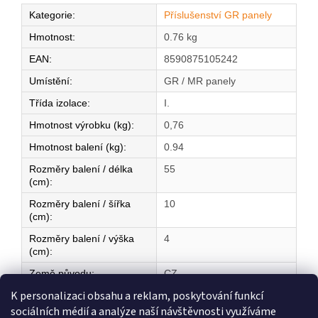
Kategorie
:
Příslušenství GR panely
Hmotnost
:
0.76 kg
EAN
:
8590875105242
Umístění
:
GR / MR panely
Třída izolace
:
I.
Hmotnost výrobku (kg)
:
0,76
Hmotnost balení (kg)
:
0.94
Rozměry balení / délka
55
(cm)
:
Rozměry balení / šířka
10
(cm)
:
Rozměry balení / výška
4
(cm)
:
Země původu
:
CZ
K personalizaci obsahu a reklam, poskytování funkcí
sociálních médií a analýze naší návštěvnosti využíváme