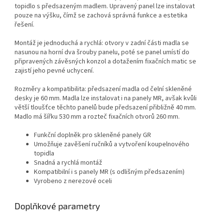
topidlo s předsazeným madlem. Upravený panel lze instalovat
pouze na výšku, čímž se zachová správná funkce a estetika
řešení.
Montáž je jednoduchá a rychlá: otvory v zadní části madla se
nasunou na horní dva šrouby panelu, poté se panel umístí do
připravených závěsných konzol a dotažením fixačních matic se
zajistí jeho pevné uchycení.
Rozměry a kompatibilita: předsazení madla od čelní skleněné
desky je 60 mm. Madla lze instalovat i na panely MR, avšak kvůli
větší tloušťce těchto panelů bude předsazení přibližně 40 mm.
Madlo má šířku 530 mm a rozteč fixačních otvorů 260 mm.
Funkční doplněk pro skleněné panely GR
Umožňuje zavěšení ručníků a vytvoření koupelnového
topidla
Snadná a rychlá montáž
Kompatibilní i s panely MR (s odlišným předsazením)
Vyrobeno z nerezové oceli
Doplňkové parametry