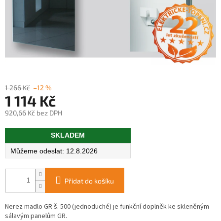
1 266 Kč
–12 %
1 114 Kč
920,66 Kč bez DPH
Měrná
SKLADEM
cena:
12.8.2026
Přidat do košíku
Nerez madlo GR š. 500 (jednoduché) je funkční doplněk ke skleněným
sálavým panelům GR.