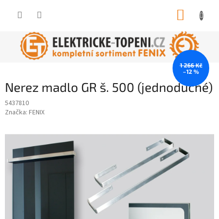
Přejít
NÁKUP
na
obsah
KOŠÍK
1 266 Kč
–12 %
Nerez madlo GR š. 500 (jednoduché)
5437810
Značka:
FENIX