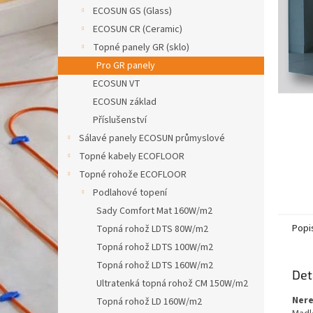
n
ECOSUN GS (Glass)
e
ECOSUN CR (Ceramic)
l
Topné panely GR (sklo)
Pro GR panely
ECOSUN VT
ECOSUN základ
Příslušenství
Sálavé panely ECOSUN průmyslové
Topné kabely ECOFLOOR
Topné rohože ECOFLOOR
Podlahové topení
Sady Comfort Mat 160W/m2
Popi
Topná rohož LDTS 80W/m2
Topná rohož LDTS 100W/m2
Topná rohož LDTS 160W/m2
Det
Ultratenká topná rohož CM 150W/m2
Nere
Topná rohož LD 160W/m2