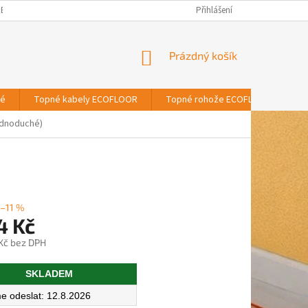
BNÍCH ÚDAJŮ
Přihlášení
NÁKUPNÍ
Prázdný košík
KOŠÍK
vé
Topné kabely ECOFLOOR
Topné rohože ECOFLOOR
T
ednoduché)
–11 %
4 Kč
 Kč bez DPH
SKLADEM
12.8.2026