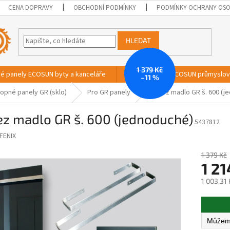
CENA DOPRAVY
OBCHODNÍ PODMÍNKY
PODMÍNKY OCHRANY OSO
HLEDAT
1 379 Kč
vé panely ECOSUN byty a kanceláře
Sálavé panely ECOSUN průmyslo
–11 %
opné panely GR (sklo)
Pro GR panely
Nerez madlo GR š. 600 (j
ez madlo GR š. 600 (jednoduché)
5437812
FENIX
1 379 Kč
1 21
1 003,31
Měrná
cena: