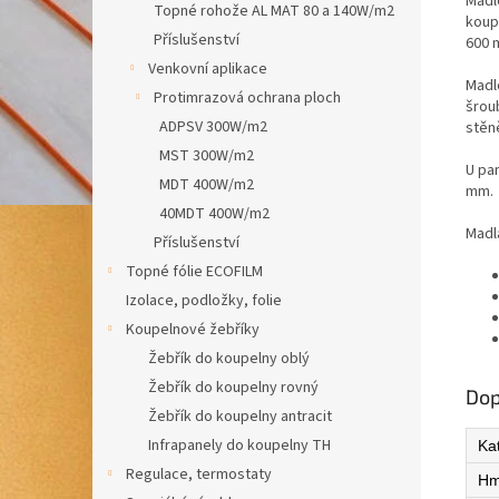
Madl
Topné rohože AL MAT 80 a 140W/m2
koup
Příslušenství
600 
Venkovní aplikace
Madl
Protimrazová ochrana ploch
šrou
ADPSV 300W/m2
stěn
MST 300W/m2
U pa
MDT 400W/m2
mm.
40MDT 400W/m2
Madla
Příslušenství
Topné fólie ECOFILM
Izolace, podložky, folie
Koupelnové žebříky
Žebřík do koupelny oblý
Žebřík do koupelny rovný
Dop
Žebřík do koupelny antracit
Infrapanely do koupelny TH
Ka
Regulace, termostaty
Hm