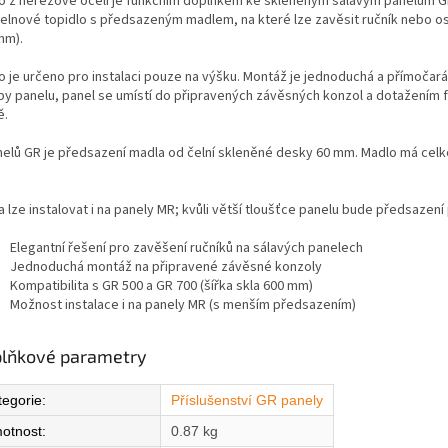
o z nerezové oceli je funkčním doplňkem ke skleněným sálavým panelům GR.
elnové topidlo s předsazeným madlem, na které lze zavěsit ručník nebo osu
mm).
o je určeno pro instalaci pouze na výšku. Montáž je jednoduchá a přímočará:
by panelu, panel se umístí do připravených závěsných konzol a dotažením fi
ě.
nelů GR je předsazení madla od čelní skleněné desky 60 mm. Madlo má celko
 lze instalovat i na panely MR; kvůli větší tloušťce panelu bude předsazení
Elegantní řešení pro zavěšení ručníků na sálavých panelech
Jednoduchá montáž na připravené závěsné konzoly
Kompatibilita s GR 500 a GR 700 (šířka skla 600 mm)
Možnost instalace i na panely MR (s menším předsazením)
lňkové parametry
tegorie
:
Příslušenství GR panely
otnost
:
0.87 kg