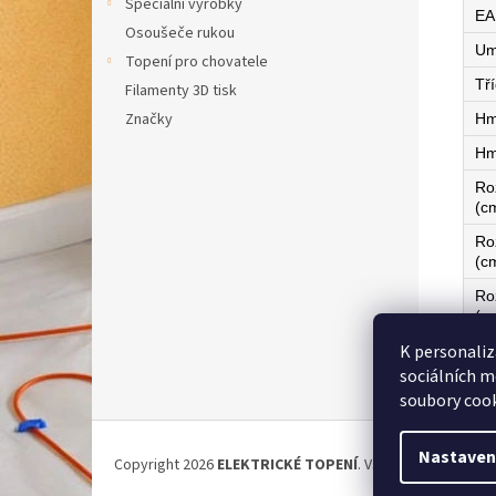
Speciální výrobky
EA
Osoušeče rukou
Um
Topení pro chovatele
Tří
Filamenty 3D tisk
Značky
Hm
Hm
Ro
(c
Ro
(c
Ro
(c
K personaliz
Ze
sociálních m
soubory cook
Z
á
Nastaven
Copyright 2026
ELEKTRICKÉ TOPENÍ
. Všechna práva vyh
p