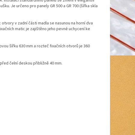
 Instalací standardního panelu se změní v elegantní
šku. Je určeno pro panely GR 500 a GR 700 (šířka skla
 otvory v zadní části madla se nasunou na horní dva
xačních matic je zajištěno jeho pevné uchycení ke
vou šířku 630 mm a rozteč fixačních otvorů je 360
 před čelní deskou přibližně 40 mm.