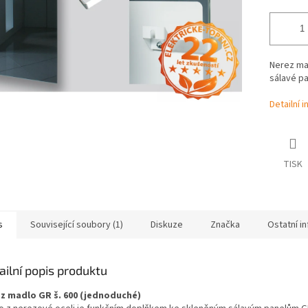
Nerez mad
sálavé pa
Detailní 
TISK
s
Související soubory (1)
Diskuze
Značka
Ostatní i
ailní popis produktu
z madlo GR š. 600 (jednoduché)