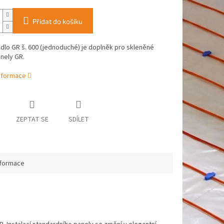
Přidat do košíku
lo GR š. 600 (jednoduché) je doplněk pro skleněné
nely GR.
informace
ZEPTAT SE
SDÍLET
nformace