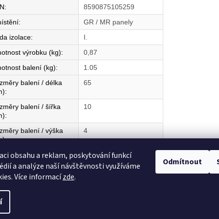
N
:
8590875105259
ístění
:
GR / MR panely
da izolace
:
I.
otnost výrobku (kg)
:
0,87
otnost balení (kg)
:
1.05
změry balení / délka
65
m)
:
změry balení / šířka
10
m)
:
změry balení / výška
4
m)
:
aci obsahu a reklam, poskytování funkcí
mě původu
:
CZ
Odmítnout
édií a analýze naší návštěvnosti využíváme
ies. Více informací
zde
.
í
razena.
Upravit nastavení cookies