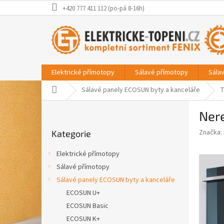
Přejít
+420 777 411 112 (po-pá 8-16h)
na
obsah
Elektrické přímotopy
Sálavé přímotopy
Sála
Domů
Sálavé panely ECOSUN byty a kanceláře
T
P
Ner
o
Přeskočit
s
Značka:
Kategorie
kategorie
t
r
Elektrické přímotopy
a
Sálavé přímotopy
n
Sálavé panely ECOSUN byty a kanceláře
n
í
ECOSUN U+
p
ECOSUN Basic
a
ECOSUN K+