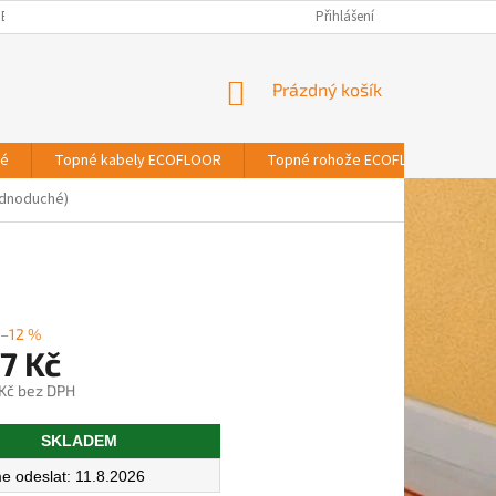
BNÍCH ÚDAJŮ
Přihlášení
NÁKUPNÍ
Prázdný košík
KOŠÍK
vé
Topné kabely ECOFLOOR
Topné rohože ECOFLOOR
T
ednoduché)
–12 %
7 Kč
 Kč bez DPH
SKLADEM
11.8.2026