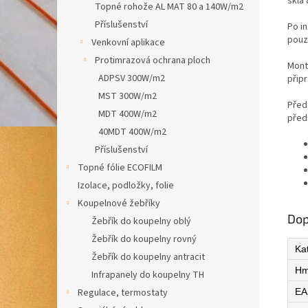
skla
Topné rohože AL MAT 80 a 140W/m2
Příslušenství
Po i
pouz
Venkovní aplikace
Protimrazová ochrana ploch
Montá
ADPSV 300W/m2
přip
MST 300W/m2
Před
MDT 400W/m2
před
40MDT 400W/m2
Příslušenství
Topné fólie ECOFILM
Izolace, podložky, folie
Koupelnové žebříky
Dop
Žebřík do koupelny oblý
Žebřík do koupelny rovný
Ka
Žebřík do koupelny antracit
Hm
Infrapanely do koupelny TH
Regulace, termostaty
EA