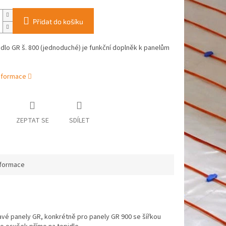
Přidat do košíku
lo GR š. 800 (jednoduché) je funkční doplněk k panelům
informace
ZEPTAT SE
SDÍLET
nformace
avé panely GR, konkrétně pro panely GR 900 se šířkou