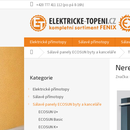
Přejít
+420 777 411 112 (po-pá 8-16h)
na
obsah
Elektrické přímotopy
Sálavé přímotopy
Sála
Domů
Sálavé panely ECOSUN byty a kanceláře
T
P
Ner
o
Přeskočit
s
Značka:
Kategorie
kategorie
t
r
Elektrické přímotopy
a
Sálavé přímotopy
n
Sálavé panely ECOSUN byty a kanceláře
n
í
ECOSUN U+
p
ECOSUN Basic
a
ECOSUN K+