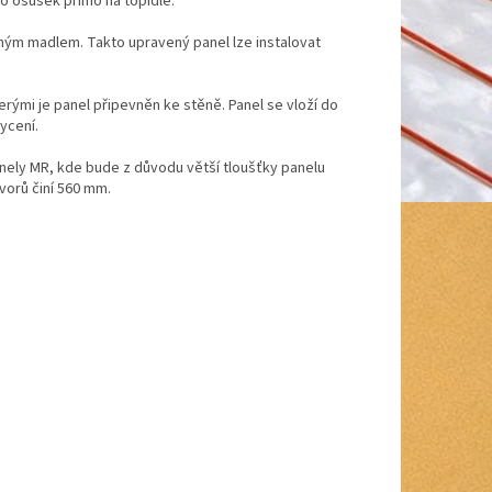
bo osušek přímo na topidle.
eným madlem. Takto upravený panel lze instalovat
erými je panel připevněn ke stěně. Panel se vloží do
ycení.
anely MR, kde bude z důvodu větší tloušťky panelu
vorů činí 560 mm.