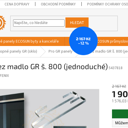
CENA DOPRAVY
OBCHODNÍ PODMÍNKY
PODMÍNKY OCHRANY OSO
HLEDAT
2 167 Kč
vé panely ECOSUN byty a kanceláře
Sálavé panely ECOSUN průmyslo
–12 %
opné panely GR (sklo)
Pro GR panely
Nerez madlo GR š. 800 (j
ez madlo GR š. 800 (jednoduché)
5437818
FENIX
2 167 Kč
1 90
1 576,03
Měrná
cena: