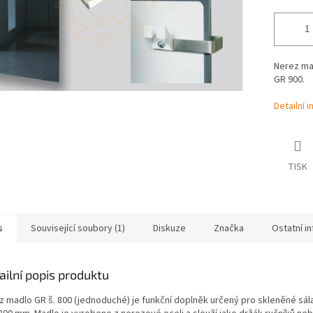
Nerez mad
GR 900.
Detailní 
TISK
s
Související soubory (1)
Diskuze
Značka
Ostatní i
ailní popis produktu
z madlo GR š. 800 (jednoduché) je funkční doplněk určený pro skleněné sál