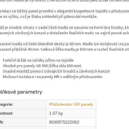
 800 mm. Madlo je vyrobeno z nerezové oceli a slouží jako držák ručníků ne
nstalaci se běžný panel promění v elegantní koupelnové topidlo s předsaz
e na výšku, což je třeba zohlednit při plánování montáže.
ž je snadná: otvory v zadní části madla se nasunou na horní dva šrouby, kt
ravených závěsných konzol a dotažením fixačních matic se zajistí pevné uch
sazení madla od čelní skleněné desky je 60 mm. Madlo lze instalovat i na p
sazení přibližně 40 mm. Celková šířka madla je 830 mm a rozteč fixačních ot
Funkční držák na ručníky přímo na topidle
Vhodné pro panely GR 900 (šířka skla 800 mm)
Snadná montáž pomocí stávajících šroubů a závěsných konzol
Možnost instalace i na panely MR s odlišným předsazením
lňkové parametry
tegorie
:
Příslušenství GR panely
otnost
:
1.07 kg
N
:
8590875222062