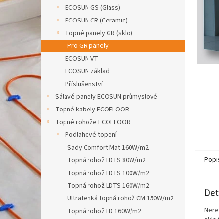
n
ECOSUN GS (Glass)
e
ECOSUN CR (Ceramic)
l
Topné panely GR (sklo)
Pro GR panely
ECOSUN VT
ECOSUN základ
Příslušenství
Sálavé panely ECOSUN průmyslové
Topné kabely ECOFLOOR
Topné rohože ECOFLOOR
Podlahové topení
Sady Comfort Mat 160W/m2
Popi
Topná rohož LDTS 80W/m2
Topná rohož LDTS 100W/m2
Topná rohož LDTS 160W/m2
Det
Ultratenká topná rohož CM 150W/m2
Nere
Topná rohož LD 160W/m2