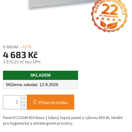
5 322 Kč
–12 %
4 683 Kč
3 870,25 Kč bez DPH
Měrná
SKLADEM
cena:
12.8.2026
Přidat do košíku
Panel ECOSUN 850 Basic | Sálavý topný panel o výkonu 850 W, ideální
pro hygienické a antialergenní prostory.