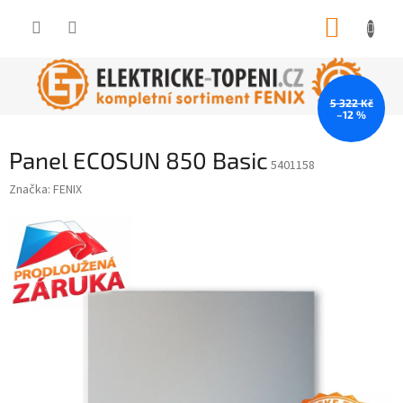
Přejít
NÁKUP
na
obsah
KOŠÍK
5 322 Kč
–12 %
Panel ECOSUN 850 Basic
5401158
Značka:
FENIX