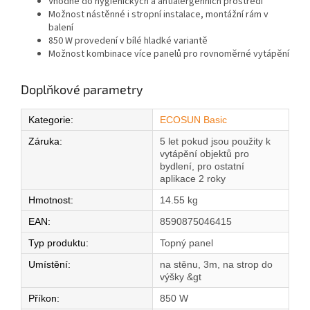
Vhodné do hygienických a antialergenních prostředí
Možnost nástěnné i stropní instalace, montážní rám v
balení
850 W provedení v bílé hladké variantě
Možnost kombinace více panelů pro rovnoměrné vytápění
Doplňkové parametry
Kategorie
:
ECOSUN Basic
Záruka
:
5 let pokud jsou použity k
vytápění objektů pro
bydlení, pro ostatní
aplikace 2 roky
Hmotnost
:
14.55 kg
EAN
:
8590875046415
Typ produktu
:
Topný panel
Umístění
:
na stěnu, 3m, na strop do
výšky &gt
Příkon
:
850 W