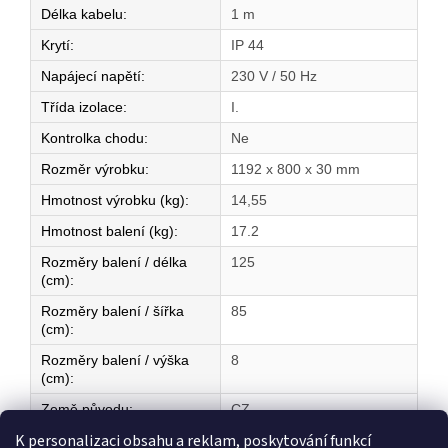
Délka kabelu
:
1 m
Krytí
:
IP 44
Napájecí napětí
:
230 V / 50 Hz
Třída izolace
:
I.
Kontrolka chodu
:
Ne
Rozměr výrobku
:
1192 x 800 x 30 mm
Hmotnost výrobku (kg)
:
14,55
Hmotnost balení (kg)
:
17.2
Rozměry balení / délka
125
(cm)
:
Rozměry balení / šířka
85
(cm)
:
Rozměry balení / výška
8
(cm)
:
Země původu
:
CZ
K personalizaci obsahu a reklam, poskytování funkcí