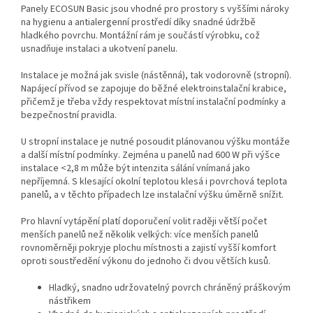
Panely ECOSUN Basic jsou vhodné pro prostory s vyššími nároky
na hygienu a antialergenní prostředí díky snadné údržbě
hladkého povrchu. Montážní rám je součástí výrobku, což
usnadňuje instalaci a ukotvení panelu.
Instalace je možná jak svisle (nástěnná), tak vodorovně (stropní).
Napájecí přívod se zapojuje do běžné elektroinstalační krabice,
přičemž je třeba vždy respektovat místní instalační podmínky a
bezpečnostní pravidla.
U stropní instalace je nutné posoudit plánovanou výšku montáže
a další místní podmínky. Zejména u panelů nad 600 W při výšce
instalace <2,8 m může být intenzita sálání vnímaná jako
nepříjemná. S klesající okolní teplotou klesá i povrchová teplota
panelů, a v těchto případech lze instalační výšku úměrně snížit.
Pro hlavní vytápění platí doporučení volit raději větší počet
menších panelů než několik velkých: více menších panelů
rovnoměrněji pokryje plochu místnosti a zajistí vyšší komfort
oproti soustředění výkonu do jednoho či dvou větších kusů.
Hladký, snadno udržovatelný povrch chráněný práškovým
nástřikem