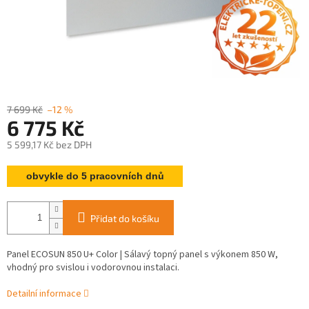
7 699 Kč
–12 %
6 775 Kč
5 599,17 Kč bez DPH
Měrná
obvykle do 5 pracovních dnů
cena:
Přidat do košíku
Panel ECOSUN 850 U+ Color | Sálavý topný panel s výkonem 850 W,
vhodný pro svislou i vodorovnou instalaci.
Detailní informace