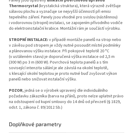
Panely jsou opatřeny
unikátní povrchovou úpravou
Thermocrystal
(krystalická struktura), která výrazně zvětšuje
sálavou plochu a vyznačuje se nejvyšší účinností při emisi
tepelného záření. Panely jsou vhodné pro svislou (nástěnnou)
i vodorovnou (stropní) instalaci, se zapojením přívodního vodiče
do elektroinstalační krabice. Montážní rám je součástí výrobku.
STROPNÍ INSTALACE:
v případě montáže panelů na strop nebo
v závěsu pod stropem je vždy nutné posoudit místní podmínky
a plánovanou výšku instalace. Při pokojové teplotě 20 °C
(v ustáleném stavu) je doporučená výška instalace od 2,5 m
(300 W) po 3 m (600 W). Povrchová teplota panelů a s tím
sovisející intenzita sálání je ale závislá na okolní teplotě,
s klesající okolní teplotou je proto nutné buď zvyšovat výkon
panelů nebo snižovat instalační výšku.
POZOR
, jedná se o výrobek upravený dle individuálního
požadavku zákazníka (barva na přání), proto nelze uplatnit právo
na odstoupení od kupní smlouvy do 14 dnů od převzetí (§ 1829,
odst. 1, zákona č. 89/2012 Sb.)
Doplňkové parametry