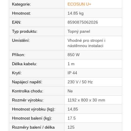
Kategorie
:
ECOSUN U+
Hmotnost
:
14.85 kg
EAN
:
8590875062026
Typ produktu
:
Topný panel
Umístění
:
Vhodné pro stropní i
nástěnnou instalaci
Příkon
:
850 W
Délka kabelu
:
1 m
Krytí
:
IP 44
Napájecí napětí
:
230 V / 50 Hz
Kontrolka chodu
:
Ne
Rozměr výrobku
:
1192 x 800 x 30 mm
Hmotnost výrobku (kg)
:
14,85
Hmotnost balení (kg)
:
17.5
Rozměry balení / délka
125