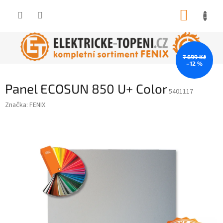
Přejít
NÁKUP
na
obsah
KOŠÍK
7 699 Kč
–12 %
Panel ECOSUN 850 U+ Color
5401117
Značka:
FENIX