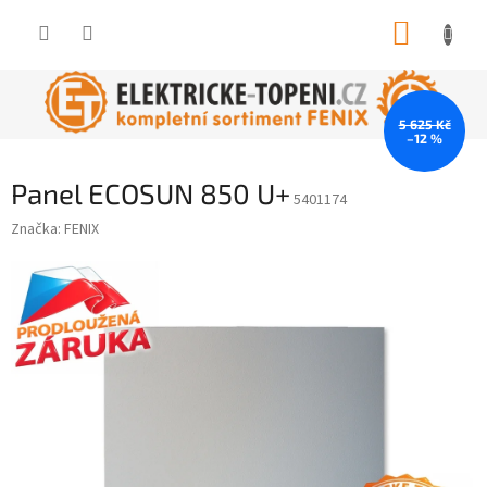
Přejít
NÁKUP
na
obsah
KOŠÍK
5 625 Kč
–12 %
Panel ECOSUN 850 U+
5401174
Značka:
FENIX