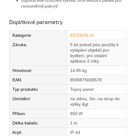
Doporučené rozložení výkonu: více menších panelů pro
rovnoměrné pokrytí
Doplňkové parametry
Kategorie
:
ECOSUN U+
Záruka
:
5 let pokud jsou použity k
vytápění objektů pro
bydlení, pro ostatní
aplikace 2 roky
Hmotnost
:
14.85 kg
EAN
:
8590875000578
Typ produktu
:
Topný panel
Umístění
:
na stěnu, 3m, na strop do
výšky &gt
Příkon
:
850 W
Délka kabelu
:
1 m
Krytí
:
IP 44