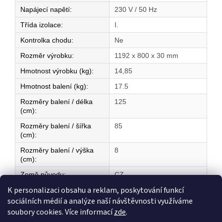
Napájecí napětí
:
230 V / 50 Hz
Třída izolace
:
I.
Kontrolka chodu
:
Ne
Rozměr výrobku
:
1192 x 800 x 30 mm
Hmotnost výrobku (kg)
:
14,85
Hmotnost balení (kg)
:
17.5
Rozměry balení / délka
125
(cm)
:
Rozměry balení / šířka
85
(cm)
:
Rozměry balení / výška
8
(cm)
:
Země původu
:
CZ
K personalizaci obsahu a reklam, poskytování funkcí
sociálních médií a analýze naší návštěvnosti využíváme
Z
soubory cookies. Více informací
zde
.
á