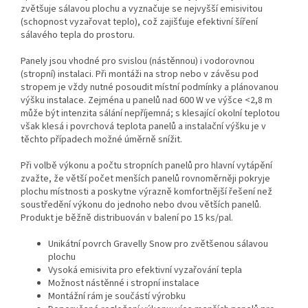
zvětšuje sálavou plochu a vyznačuje se nejvyšší emisivitou
(schopnost vyzařovat teplo), což zajišťuje efektivní šíření
sálavého tepla do prostoru.
Panely jsou vhodné pro svislou (nástěnnou) i vodorovnou
(stropní) instalaci. Při montáži na strop nebo v závěsu pod
stropem je vždy nutné posoudit místní podmínky a plánovanou
výšku instalace. Zejména u panelů nad 600 W ve výšce <2,8 m
může být intenzita sálání nepříjemná; s klesající okolní teplotou
však klesá i povrchová teplota panelů a instalační výšku je v
těchto případech možné úměrně snížit.
Při volbě výkonu a počtu stropních panelů pro hlavní vytápění
zvažte, že větší počet menších panelů rovnoměrněji pokryje
plochu místnosti a poskytne výrazně komfortnější řešení než
soustředění výkonu do jednoho nebo dvou větších panelů.
Produkt je běžně distribuován v balení po 15 ks/pal.
Unikátní povrch Gravelly Snow pro zvětšenou sálavou
plochu
Vysoká emisivita pro efektivní vyzařování tepla
Možnost nástěnné i stropní instalace
Montážní rám je součástí výrobku