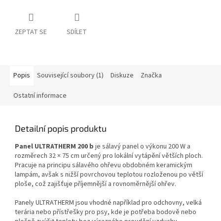
ZEPTAT SE
SDÍLET
Popis
Související soubory (1)
Diskuze
Značka
Ostatní informace
Detailní popis produktu
Panel ULTRATHERM 200 b
je sálavý panel o výkonu 200 W a
rozměrech 32 × 75 cm určený pro lokální vytápění větších ploch.
Pracuje na principu sálavého ohřevu obdobném keramickým
lampám, avšak s nižší povrchovou teplotou rozloženou po větší
ploše, což zajišťuje příjemnější a rovnoměrnější ohřev.
Panely ULTRATHERM jsou vhodné například pro odchovny, velká
terária nebo přístřešky pro psy, kde je potřeba bodově nebo