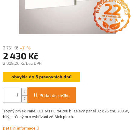
2 761 Kč
–11 %
2 430 Kč
2 008,26 Kč bez DPH
Měrná
obvykle do 5 pracovních dnů
cena:
Přidat do košíku
Topný prvek Panel ULTRATHERM 200 b; sálavý panel 32 x 75 cm, 200 W,
bílý, určený pro vyhřívání větších ploch.
Detailní informace