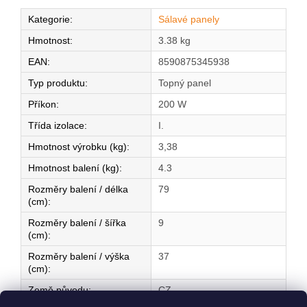
Kategorie
:
Sálavé panely
Hmotnost
:
3.38 kg
EAN
:
8590875345938
Typ produktu
:
Topný panel
Příkon
:
200 W
Třída izolace
:
I.
Hmotnost výrobku (kg)
:
3,38
Hmotnost balení (kg)
:
4.3
Rozměry balení / délka
79
(cm)
:
Rozměry balení / šířka
9
(cm)
:
Rozměry balení / výška
37
(cm)
:
Země původu
:
CZ