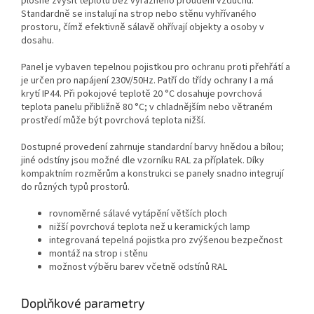
plošně zvýšit teplotu bez výrazného proudění vzduchu.
Standardně se instalují na strop nebo stěnu vyhřívaného
prostoru, čímž efektivně sálavě ohřívají objekty a osoby v
dosahu.
Panel je vybaven tepelnou pojistkou pro ochranu proti přehřátí a
je určen pro napájení 230V/50Hz. Patří do třídy ochrany I a má
krytí IP44. Při pokojové teplotě 20 °C dosahuje povrchová
teplota panelu přibližně 80 °C; v chladnějším nebo větraném
prostředí může být povrchová teplota nižší.
Dostupné provedení zahrnuje standardní barvy hnědou a bílou;
jiné odstíny jsou možné dle vzorníku RAL za příplatek. Díky
kompaktním rozměrům a konstrukci se panely snadno integrují
do různých typů prostorů.
rovnoměrné sálavé vytápění větších ploch
nižší povrchová teplota než u keramických lamp
integrovaná tepelná pojistka pro zvýšenou bezpečnost
montáž na strop i stěnu
možnost výběru barev včetně odstínů RAL
Doplňkové parametry