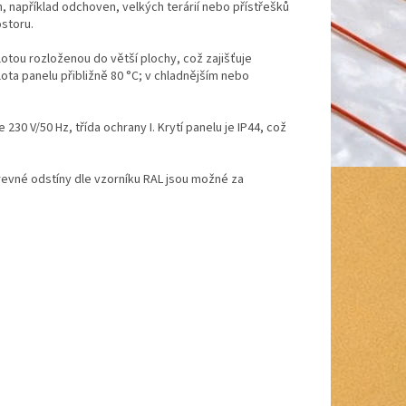
, například odchoven, velkých terárií nebo přístřešků
ostoru.
otou rozloženou do větší plochy, což zajišťuje
ota panelu přibližně 80 °C; v chladnějším nebo
 230 V/50 Hz, třída ochrany I. Krytí panelu je IP44, což
revné odstíny dle vzorníku RAL jsou možné za