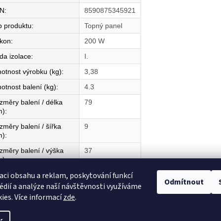
N
:
8590875345921
p produktu
:
Topný panel
íkon
:
200 W
da izolace
:
I.
otnost výrobku (kg)
:
3,38
otnost balení (kg)
:
4.3
změry balení / délka
79
m)
:
změry balení / šířka
9
m)
:
změry balení / výška
37
m)
:
aci obsahu a reklam, poskytování funkcí
mě původu
:
CZ
Odmítnout
édií a analýze naší návštěvnosti využíváme
ies. Více informací
zde
.