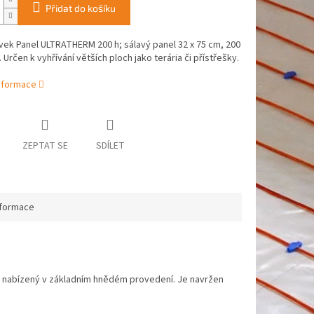
Přidat do košíku
ek Panel ULTRATHERM 200 h; sálavý panel 32 x 75 cm, 200
 Určen k vyhřívání větších ploch jako terária či přístřešky.
informace
ZEPTAT SE
SDÍLET
nformace
, nabízený v základním hnědém provedení. Je navržen