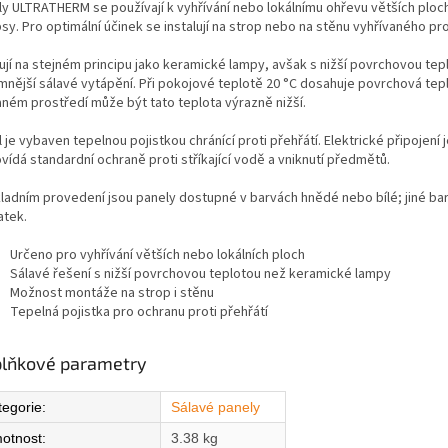
ly ULTRATHERM se používají k vyhřívání nebo lokálnímu ohřevu větších ploch
sy. Pro optimální účinek se instalují na strop nebo na stěnu vyhřívaného pr
ují na stejném principu jako keramické lampy, avšak s nižší povrchovou tepl
emnější sálavé vytápění. Při pokojové teplotě 20 °C dosahuje povrchová tepl
aném prostředí může být tato teplota výrazně nižší.
 je vybaven tepelnou pojistkou chránící proti přehřátí. Elektrické připojení je
ídá standardní ochraně proti stříkající vodě a vniknutí předmětů.
kladním provedení jsou panely dostupné v barvách hnědé nebo bílé; jiné ba
atek.
Určeno pro vyhřívání větších nebo lokálních ploch
Sálavé řešení s nižší povrchovou teplotou než keramické lampy
Možnost montáže na strop i stěnu
Tepelná pojistka pro ochranu proti přehřátí
lňkové parametry
tegorie
:
Sálavé panely
otnost
:
3.38 kg