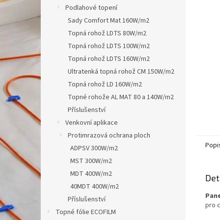
n
Podlahové topení
e
Sady Comfort Mat 160W/m2
l
Topná rohož LDTS 80W/m2
Topná rohož LDTS 100W/m2
Topná rohož LDTS 160W/m2
Ultratenká topná rohož CM 150W/m2
Topná rohož LD 160W/m2
Topné rohože AL MAT 80 a 140W/m2
Příslušenství
Venkovní aplikace
Protimrazová ochrana ploch
Popi
ADPSV 300W/m2
MST 300W/m2
MDT 400W/m2
Det
40MDT 400W/m2
Pane
Příslušenství
pro 
Topné fólie ECOFILM