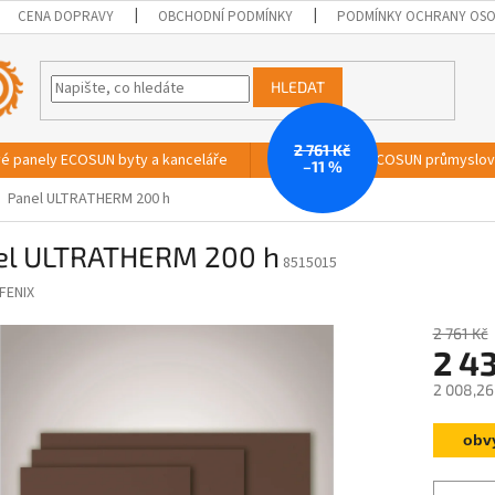
CENA DOPRAVY
OBCHODNÍ PODMÍNKY
PODMÍNKY OCHRANY OSO
HLEDAT
2 761 Kč
vé panely ECOSUN byty a kanceláře
Sálavé panely ECOSUN průmyslo
–11 %
Panel ULTRATHERM 200 h
el ULTRATHERM 200 h
8515015
FENIX
2 761 Kč
2 4
2 008,26
Měrná
obv
cena: