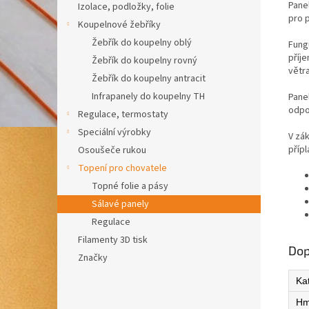
Pane
Izolace, podložky, folie
pro p
Koupelnové žebříky
Žebřík do koupelny oblý
Fung
příj
Žebřík do koupelny rovný
větr
Žebřík do koupelny antracit
Infrapanely do koupelny TH
Panel
odpov
Regulace, termostaty
Speciální výrobky
V zá
přípl
Osoušeče rukou
Topení pro chovatele
Topné folie a pásy
Sálavé panely
Regulace
Filamenty 3D tisk
Dop
Značky
Ka
Hm