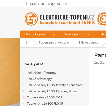
Přejít
+420 777 411 112 (po-pá 8-16h)
na
obsah
Elektrické přímotopy
Sálavé přímotopy
Sála
Domů
Topení pro chovatele
Sálavé panely
P
Pan
o
Přeskočit
s
Značka:
Kategorie
kategorie
t
r
Elektrické přímotopy
a
Sálavé přímotopy
n
Sálavé panely ECOSUN byty a kanceláře
n
í
Sálavé panely ECOSUN průmyslové
p
Topné kabely ECOFLOOR
a
Topné rohože ECOFLOOR