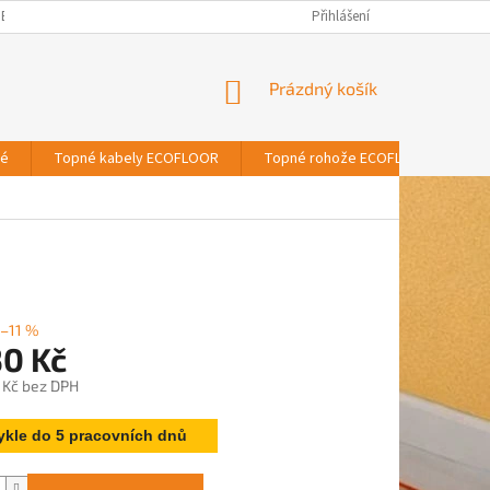
BNÍCH ÚDAJŮ
Přihlášení
NÁKUPNÍ
Prázdný košík
KOŠÍK
vé
Topné kabely ECOFLOOR
Topné rohože ECOFLOOR
T
–11 %
30 Kč
 Kč bez DPH
ykle do 5 pracovních dnů