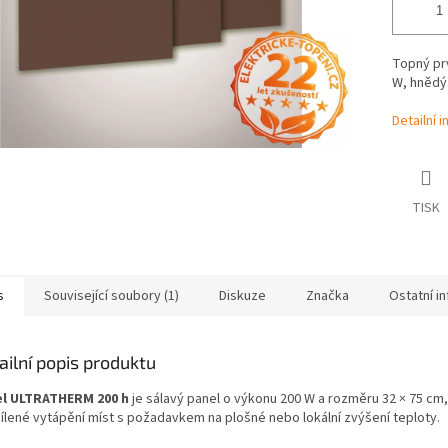
Topný prv
W, hnědý.
Detailní 
TISK
s
Související soubory (1)
Diskuze
Značka
Ostatní i
ailní popis produktu
l ULTRATHERM 200 h
je sálavý panel o výkonu 200 W a rozměru 32 × 75 cm
cílené vytápění míst s požadavkem na plošné nebo lokální zvýšení teploty.