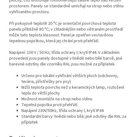
plochy, což umožňuje rovnoměrnější sálavé teplo nad větším
prostorem. Panely se standardně umisťují na strop nebo stěnu
vyhřívaného prostoru.
Při pokojové teplotě 20 °C je orientační povrchová teplota
panelu přibližně 80 °C; v chladnějším nebo větraném prostředí
může tato teplota klesnout. Panel je opatřen vestavěnou
tepelnou pojistkou, která jej chrání proti přehřátí.
Napájení: 230 V / 50 Hz; třída ochrany I; krytí IP44. V základním
provedení jsou panely dostupné v hnědé nebo bílé barvě, jiné
barevné odstíny dle vzorníku RAL jsou možné za příplatek.
Určeno pro lokální vyhřívání větších ploch (odchovny,
terária, přístřešky pro psy)
Nižší teplota povrchu než u keramických lamp, rozložení
tepla do větší plochy
Možnost montáže na strop nebo stěnu
Tepelná pojistka proti přehřátí
Napájení 230V/50Hz, třída ochrany I, krytí IP44
Standardní barvy: hnědá nebo bílá; jiné odstíny dle RAL za
příplatek