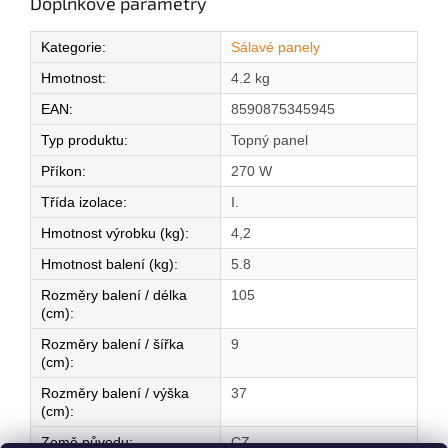
Doplňkové parametry
Kategorie
:
Sálavé panely
Hmotnost
:
4.2 kg
EAN
:
8590875345945
Typ produktu
:
Topný panel
Příkon
:
270 W
Třída izolace
:
I.
Hmotnost výrobku (kg)
:
4,2
Hmotnost balení (kg)
:
5.8
Rozměry balení / délka
105
(cm)
:
Rozměry balení / šířka
9
(cm)
:
Rozměry balení / výška
37
(cm)
:
Země původu
:
CZ