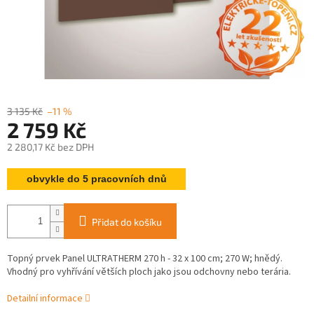
3 135 Kč
–11 %
2 759 Kč
2 280,17 Kč bez DPH
Měrná
obvykle do 5 pracovních dnů
cena:
Přidat do košíku
Topný prvek Panel ULTRATHERM 270 h - 32 x 100 cm; 270 W; hnědý.
Vhodný pro vyhřívání větších ploch jako jsou odchovny nebo terária.
Detailní informace