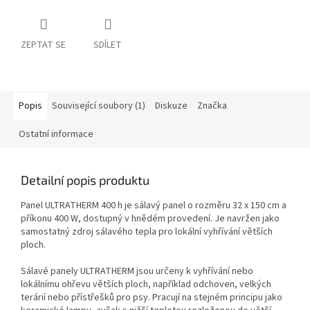
ZEPTAT SE
SDÍLET
Popis
Související soubory (1)
Diskuze
Značka
Ostatní informace
Detailní popis produktu
Panel ULTRATHERM 400 h je sálavý panel o rozměru 32 x 150 cm a
příkonu 400 W, dostupný v hnědém provedení. Je navržen jako
samostatný zdroj sálavého tepla pro lokální vyhřívání větších
ploch.
Sálavé panely ULTRATHERM jsou určeny k vyhřívání nebo
lokálnímu ohřevu větších ploch, například odchoven, velkých
terárií nebo přístřešků pro psy. Pracují na stejném principu jako