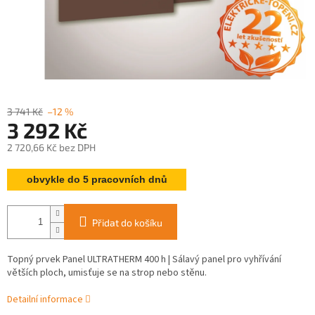
3 741 Kč
–12 %
3 292 Kč
2 720,66 Kč bez DPH
Měrná
obvykle do 5 pracovních dnů
cena:
Přidat do košíku
Topný prvek Panel ULTRATHERM 400 h | Sálavý panel pro vyhřívání
větších ploch, umisťuje se na strop nebo stěnu.
Detailní informace