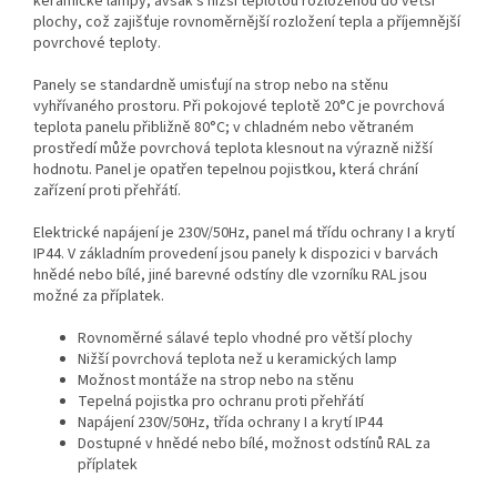
keramické lampy, avšak s nižší teplotou rozloženou do větší
plochy, což zajišťuje rovnoměrnější rozložení tepla a příjemnější
povrchové teploty.
Panely se standardně umisťují na strop nebo na stěnu
vyhřívaného prostoru. Při pokojové teplotě 20°C je povrchová
teplota panelu přibližně 80°C; v chladném nebo větraném
prostředí může povrchová teplota klesnout na výrazně nižší
hodnotu. Panel je opatřen tepelnou pojistkou, která chrání
zařízení proti přehřátí.
Elektrické napájení je 230V/50Hz, panel má třídu ochrany I a krytí
IP44. V základním provedení jsou panely k dispozici v barvách
hnědé nebo bílé, jiné barevné odstíny dle vzorníku RAL jsou
možné za příplatek.
Rovnoměrné sálavé teplo vhodné pro větší plochy
Nižší povrchová teplota než u keramických lamp
Možnost montáže na strop nebo na stěnu
Tepelná pojistka pro ochranu proti přehřátí
Napájení 230V/50Hz, třída ochrany I a krytí IP44
Dostupné v hnědé nebo bílé, možnost odstínů RAL za
příplatek