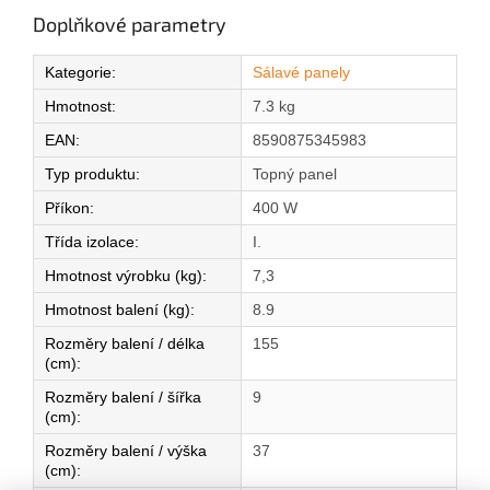
Doplňkové parametry
Kategorie
:
Sálavé panely
Hmotnost
:
7.3 kg
EAN
:
8590875345983
Typ produktu
:
Topný panel
Příkon
:
400 W
Třída izolace
:
I.
Hmotnost výrobku (kg)
:
7,3
Hmotnost balení (kg)
:
8.9
Rozměry balení / délka
155
(cm)
:
Rozměry balení / šířka
9
(cm)
:
Rozměry balení / výška
37
(cm)
: