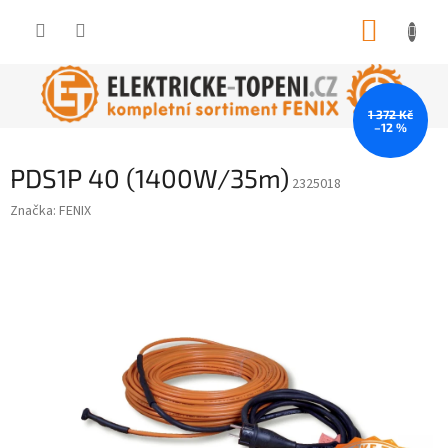
Přejít
NÁKUP
na
obsah
KOŠÍK
1 372 Kč
–12 %
PDS1P 40 (1400W/35m)
2325018
Značka:
FENIX