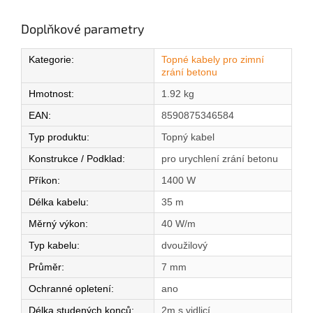
Doplňkové parametry
Kategorie
:
Topné kabely pro zimní
zrání betonu
Hmotnost
:
1.92 kg
EAN
:
8590875346584
Typ produktu
:
Topný kabel
Konstrukce / Podklad
:
pro urychlení zrání betonu
Příkon
:
1400 W
Délka kabelu
:
35 m
Měrný výkon
:
40 W/m
Typ kabelu
:
dvoužilový
Průměr
:
7 mm
Ochranné opletení
:
ano
Délka studených konců
:
2m s vidlicí