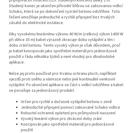
připojovacím vodičem (tzv. studeným koncem) délky 2 m.
Studený konec je ukončen přívodní šňůrou se zalisovanou vidlicí
Schuko, která se po dokončení vyzrání betonu odstřihne. Toto
řešení umožňuje jednoduché a rychlé připojení bez trvalých
zásahů do elektrické instalace.
Díky vysokému lineárnímu výkonu 40 W/m (celkový výkon 1400 W
při délce 35 m) kabel výrazně zkracuje dobu vytápění a tím i
dobu zrání betonu. Tento vysoký výkon je však důvodem, proč
je kabel koncipován jako spotřební materiál pro jednorázové
použití v řádu několika týdnů a není vhodný pro dlouhodobé
aplikace.
Nelze jej proto používat pro trvalou ochranu ploch, například
vjezdů proti sněhu a námraze nebo jiné kontinuální venkovní
vytápění. Po ukončení aplikace se část s vidlicí odstřihne a kabel
se považuje za jednorázový produkt.
Určen pro rychlé a dočasné vytápění betonu v zimě
Jednoduché připojení pomocí zalisované Schuko vidlice
Robustní ochranné opletení pro průmyslové nasazení
Vysoký lineární výkon pro zkrácení doby zrání
Koncipován jako spotřební materiál pro jednorázové
použití