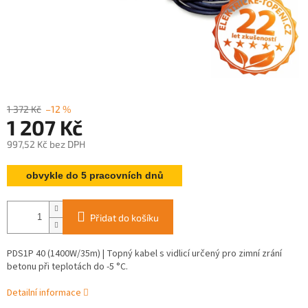
1 372 Kč
–12 %
1 207 Kč
997,52 Kč bez DPH
Měrná
obvykle do 5 pracovních dnů
cena:
Přidat do košíku
PDS1P 40 (1400W/35m) | Topný kabel s vidlicí určený pro zimní zrání
betonu při teplotách do -5 °C.
Detailní informace