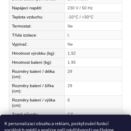
Napájecí napětí
:
230 V / 50 Hz
Teplota vzduchu
:
-10°C / +30°C
Termostat
:
Ne
Třída izolace
:
I.
Vypínač
:
Ne
Hmotnost výrobku (kg)
:
1,92
Hmotnost balení (kg)
:
1.95
Rozměry balení / délka
29
(cm)
:
Rozměry balení / šířka
29
(cm)
:
Rozměry balení / výška
6
(cm)
:
Země původu
:
CZ
K personalizaci obsahu a reklam, poskytování funkcí
sociálních médií a analýze naší návštěvnosti využíváme