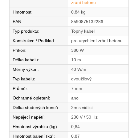
zrání betonu
Hmotnost
:
0.84 kg
EAN
:
8590875132286
Typ produktu
:
Topný kabel
Konstrukce / Podklad
:
pro urychlení zrání betonu
Příkon
:
380 W
Délka kabelu
:
10 m
Měrný výkon
:
40 W/m
Typ kabelu
:
dvoužilový
Průměr
:
7 mm
Ochranné opletení
:
ano
Délka studených konců
:
2m s vidlicí
Napájecí napětí
:
230 V / 50 Hz
Hmotnost výrobku (kg)
:
0,84
Hmotnost balení (kg)
:
0.87