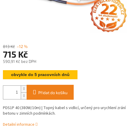
813 Kč
–12 %
715 Kč
590,91 Kč bez DPH
Měrná
obvykle do 5 pracovních dnů
cena:
Přidat do košíku
PDS1P 40 (380W/10m) | Topný kabel s vidlicí, určený pro urychlení zrání
betonu v zimních podmínkách.
Detailní informace