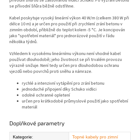
přívodní šňůrou se zalisovanou vidlicí Schuko. Po vyzrání betonu
se přívodní šňůra běžně odstřihne.
Kabel poskytuje vysoký lineární výkon 40 W/m (celkem 380 W při
délce 10 m) a je určen pro použití při zrychlení zrání betonu v
zimním období, přibližně do teplot kolem -5 °C. Je koncipován
jako "spotřební materiál" pro jednorázové použití v řádu
několika týdnů.
Vzhledem k vysokému lineárnímu výkonu není vhodné kabel
používat dlouhodobě; jeho životnost se při trvalém provozu
výrazně snižuje. Není tedy určen pro dlouhodobou ochranu
vjezdů nebo povrchů proti sněhu a námraze.
rychlé a intenzivní vytápění pro zrání betonu
jednoduché připojení díky Schuko vidlici
odolné ochranné opletení
určen pro krátkodobé průmyslové použití jako spotřební
materiál
Doplňkové parametry
Kategorie
:
Topné kabely pro zimní