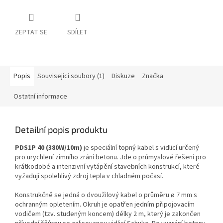
ZEPTAT SE
SDÍLET
Popis
Související soubory (1)
Diskuze
Značka
Ostatní informace
Detailní popis produktu
PDS1P 40 (380W/10m)
je speciální topný kabel s vidlicí určený
pro urychlení zimního zrání betonu. Jde o průmyslové řešení pro
krátkodobé a intenzivní vytápění stavebních konstrukcí, které
vyžadují spolehlivý zdroj tepla v chladném počasí.
Konstrukčně se jedná o dvoužilový kabel o průměru ø 7 mm s
ochranným opletením. Okruh je opatřen jedním připojovacím
vodičem (tzv. studeným koncem) délky 2 m, který je zakončen