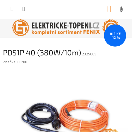
Přejít
NÁKUP
na
obsah
KOŠÍK
813 Kč
–12 %
PDS1P 40 (380W/10m)
2325005
Značka:
FENIX