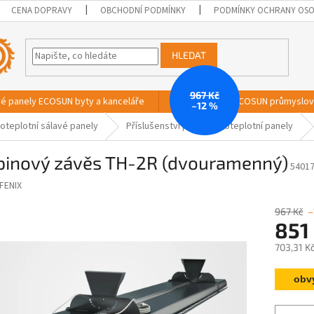
CENA DOPRAVY
OBCHODNÍ PODMÍNKY
PODMÍNKY OCHRANY OSO
HLEDAT
967 Kč
vé panely ECOSUN byty a kanceláře
Sálavé panely ECOSUN průmyslo
–12 %
oteplotní sálavé panely
Příslušenství pro vysokoteplotní panely
pinový závěs TH-2R (dvouramenný)
5401
FENIX
967 Kč
–
851
703,31 K
Měrná
obv
cena: