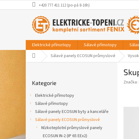
Přejít
+420 777 411 112 (po-pá 8-16h)
na
obsah
Elektrické přímotopy
Sálavé přímotopy
Sála
Domů
Sálavé panely ECOSUN průmyslové
Vysok
P
Sku
o
Přeskočit
s
Značka:
Kategorie
kategorie
t
r
Elektrické přímotopy
a
Sálavé přímotopy
n
Sálavé panely ECOSUN byty a kanceláře
n
í
Sálavé panely ECOSUN průmyslové
p
Nízkoteplotní průmyslové panely
a
ECOSUN IN-2 (IP 65 EEx2)