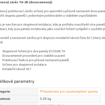
inový závěs TH-2R (dvouramenný)
inový polohovací závěs určený pro upevnění a přesné nastavení dvou pa
ořit skupinu panelů s jednotným polohováním a stabilním uspořádáním.
 je navržen pro skupinové instalace, kde je potřeba soustředit více panelů 
ituací, kdy jsou panely instalovány jako součást řešení vytápění s využitím
montáž a nastavení závěsu je k dispozici instalační návod číslo 617, který
tí.
Skupinové řešení pro dva panely ECOSUN TH
Dvouramenné provedení pro stabilní usazení
Polohovací funkce pro přesné nastavení panelů
Určeno pro skupinové instalace
Instalační návod: 617
lňkové parametry
tegorie
:
Příslušenství pro vysokoteplotní panely
otnost
:
0.26 kg