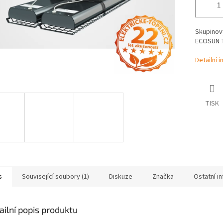
Skupinov
ECOSUN T
Detailní 
TISK
s
Související soubory (1)
Diskuze
Značka
Ostatní i
ailní popis produktu