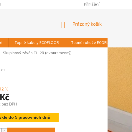
BNÍCH ÚDAJŮ
Přihlášení
NÁKUPNÍ
Prázdný košík
KOŠÍK
vé
Topné kabely ECOFLOOR
Topné rohože ECOFLOOR
T
Skupinový závěs TH-2R (dvouramenný)
779
12 %
 Kč
č bez DPH
ykle do 5 pracovních dnů