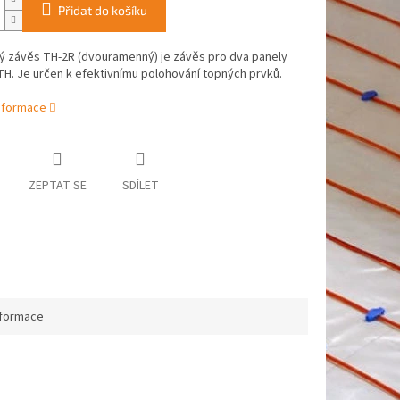
Přidat do košíku
ý závěs TH-2R (dvouramenný) je závěs pro dva panely
H. Je určen k efektivnímu polohování topných prvků.
informace
ZEPTAT SE
SDÍLET
nformace