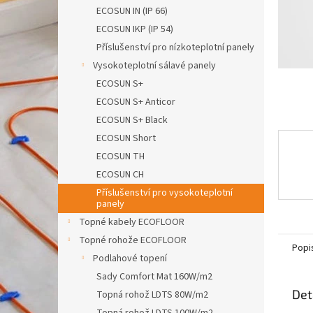
n
ECOSUN IN (IP 66)
e
ECOSUN IKP (IP 54)
l
Příslušenství pro nízkoteplotní panely
Vysokoteplotní sálavé panely
ECOSUN S+
ECOSUN S+ Anticor
ECOSUN S+ Black
ECOSUN Short
ECOSUN TH
ECOSUN CH
Příslušenství pro vysokoteplotní
panely
Topné kabely ECOFLOOR
Topné rohože ECOFLOOR
Popi
Podlahové topení
Sady Comfort Mat 160W/m2
Det
Topná rohož LDTS 80W/m2