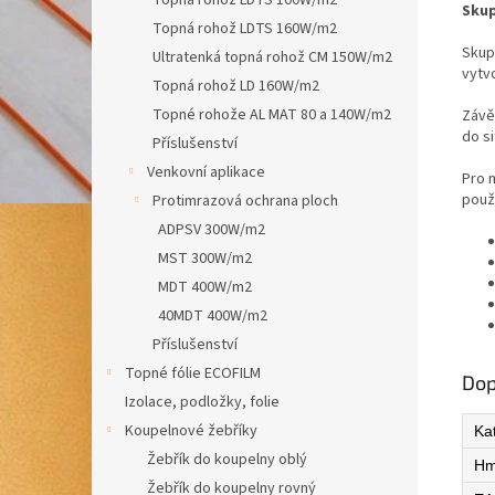
Topná rohož LDTS 100W/m2
Skup
Topná rohož LDTS 160W/m2
Skup
Ultratenká topná rohož CM 150W/m2
vytv
Topná rohož LD 160W/m2
Topné rohože AL MAT 80 a 140W/m2
Závěs
do s
Příslušenství
Venkovní aplikace
Pro 
použi
Protimrazová ochrana ploch
ADPSV 300W/m2
MST 300W/m2
MDT 400W/m2
40MDT 400W/m2
Příslušenství
Topné fólie ECOFILM
Dop
Izolace, podložky, folie
Koupelnové žebříky
Ka
Žebřík do koupelny oblý
Hm
Žebřík do koupelny rovný