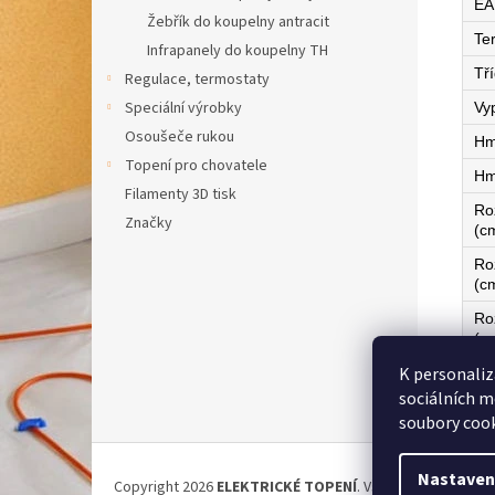
EA
Žebřík do koupelny antracit
Te
Infrapanely do koupelny TH
Tří
Regulace, termostaty
Speciální výrobky
Vy
Osoušeče rukou
Hm
Topení pro chovatele
Hm
Filamenty 3D tisk
Ro
Značky
(c
Ro
(c
Ro
(c
K personaliz
Ze
sociálních m
soubory cook
Z
á
Nastaven
Copyright 2026
ELEKTRICKÉ TOPENÍ
. Všechna práva vyh