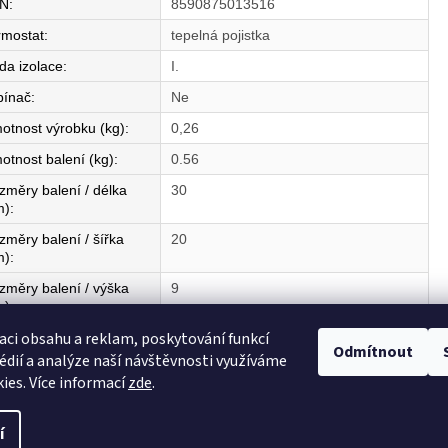
N
:
8590875013516
rmostat
:
tepelná pojistka
da izolace
:
I.
pínač
:
Ne
otnost výrobku (kg)
:
0,26
otnost balení (kg)
:
0.56
změry balení / délka
30
m)
:
změry balení / šířka
20
m)
:
změry balení / výška
9
m)
:
aci obsahu a reklam, poskytování funkcí
mě původu
:
CZ
Odmítnout
édií a analýze naší návštěvnosti využíváme
ies. Více informací
zde
.
í
razena.
Upravit nastavení cookies