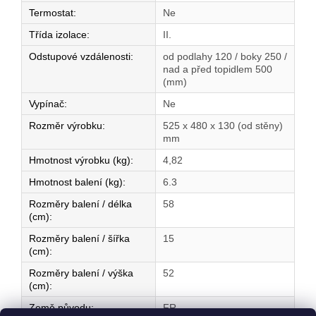
Termostat
:
Ne
Třída izolace
:
II.
Odstupové vzdálenosti
:
od podlahy 120 / boky 250 /
nad a před topidlem 500
(mm)
Vypínač
:
Ne
Rozměr výrobku
:
525 x 480 x 130 (od stěny)
mm
Hmotnost výrobku (kg)
:
4,82
Hmotnost balení (kg)
:
6.3
Rozměry balení / délka
58
(cm)
:
Rozměry balení / šířka
15
(cm)
:
Rozměry balení / výška
52
(cm)
:
Země původu
:
FR