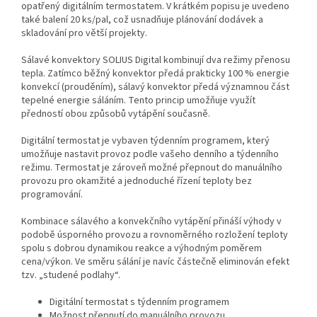
opatřený digitálním termostatem. V krátkém popisu je uvedeno
také balení 20 ks/pal, což usnadňuje plánování dodávek a
skladování pro větší projekty.
Sálavé konvektory SOLIUS Digital kombinují dva režimy přenosu
tepla. Zatímco běžný konvektor předá prakticky 100 % energie
konvekcí (prouděním), sálavý konvektor předá významnou část
tepelné energie sáláním. Tento princip umožňuje využít
předností obou způsobů vytápění současně.
Digitální termostat je vybaven týdenním programem, který
umožňuje nastavit provoz podle vašeho denního a týdenního
režimu. Termostat je zároveň možné přepnout do manuálního
provozu pro okamžité a jednoduché řízení teploty bez
programování.
Kombinace sálavého a konvekčního vytápění přináší výhody v
podobě úsporného provozu a rovnoměrného rozložení teploty
spolu s dobrou dynamikou reakce a výhodným poměrem
cena/výkon. Ve směru sálání je navíc částečně eliminován efekt
tzv. „studené podlahy“.
Digitální termostat s týdenním programem
Možnost přepnutí do manuálního provozu