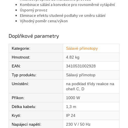
Kombinace sálání a konvekce pro rovnoměrné vytápění
Úsporný provoz
Eliminace efektu studené podlahy ve směru sálání
Výhodný poměr cena/výkon
Doplňkové parametry
Kategorie
:
Sálavé přímotopy
Hmotnost
:
4.82 kg
EAN
:
3410531002928
Typ produktu
:
Sálavý přímotop
Umístění
:
na podklad třídy reakce na
oheň C, D
Příkon
:
1000 W
Délka kabelu
:
1,3 m
Krytí
:
IP 24
Napájecí napětí
:
230 V / 50 Hz