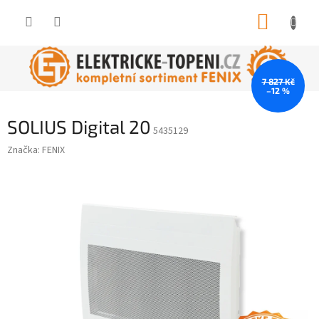
Přejít
NÁKUP
na
obsah
KOŠÍK
7 827 Kč
–12 %
SOLIUS Digital 20
5435129
Značka:
FENIX