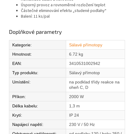
Úsporný provoz a rovnoměrné rozložení teplot
Částečné eliminování efektu „studené podlahy“
Balení: 11 ks/pal
Doplňkové parametry
Kategorie
:
Sálavé přímotopy
Hmotnost
:
6.72 kg
EAN
:
3410531002942
Typ produktu
:
Sálavý přímotop
Umístění
:
na podklad třídy reakce na
oheň C, D
Příkon
:
2000 W
Délka kabelu
:
1,3 m
Krytí
:
IP 24
Napájecí napětí
:
230 V / 50 Hz
Odstupové vzdálenosti
:
od podlahy 120 / boky 250 /