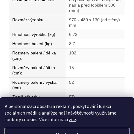
nad a před topidlem 500
(mm)
Rozměr výrobku
:
970 x 480 x 130 (od stěny)
mm
Hmotnost výrobku (kg)
:
6,72
Hmotnost balení (kg)
:
8.7
Rozměry balení / délka
102
(cm)
:
Rozměry balení / šířka
15
(cm)
:
Rozměry balení / výška
52
(cm)
:
Země původu
:
FR
K personalizaci obsahu a reklam, poskytování funkcí
sociálních médií a analýze naší návštěvnosti využíváme
Z
soubory cookies. Více informací
zde
.
á
Vytvořil Shoptet
p