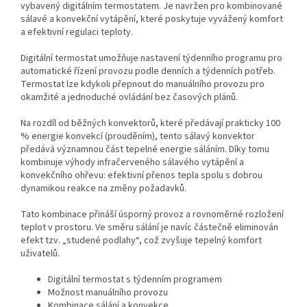
vybavený digitálním termostatem. Je navržen pro kombinované
sálavé a konvekční vytápění, které poskytuje vyvážený komfort
a efektivní regulaci teploty.
Digitální termostat umožňuje nastavení týdenního programu pro
automatické řízení provozu podle denních a týdenních potřeb.
Termostat lze kdykoli přepnout do manuálního provozu pro
okamžité a jednoduché ovládání bez časových plánů.
Na rozdíl od běžných konvektorů, které předávají prakticky 100
% energie konvekcí (prouděním), tento sálavý konvektor
předává významnou část tepelné energie sáláním. Díky tomu
kombinuje výhody infračerveného sálavého vytápění a
konvekčního ohřevu: efektivní přenos tepla spolu s dobrou
dynamikou reakce na změny požadavků.
Tato kombinace přináší úsporný provoz a rovnoměrné rozložení
teplot v prostoru. Ve směru sálání je navíc částečně eliminován
efekt tzv. „studené podlahy“, což zvyšuje tepelný komfort
uživatelů.
Digitální termostat s týdenním programem
Možnost manuálního provozu
Kombinace sálání a konvekce