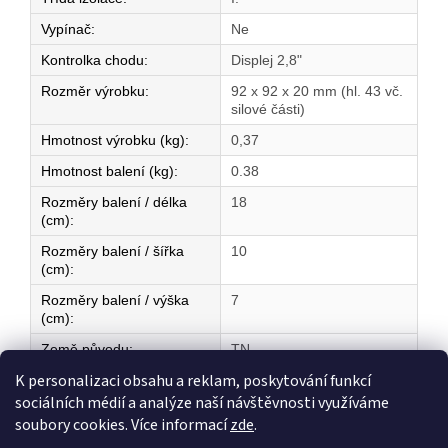
Vypínač
:
Ne
Kontrolka chodu
:
Displej 2,8"
Rozměr výrobku
:
92 x 92 x 20 mm (hl. 43 vč.
silové části)
Hmotnost výrobku (kg)
:
0,37
Hmotnost balení (kg)
:
0.38
Rozměry balení / délka
18
(cm)
:
Rozměry balení / šířka
10
(cm)
:
Rozměry balení / výška
7
(cm)
:
Země původu
:
TN
K personalizaci obsahu a reklam, poskytování funkcí
sociálních médií a analýze naší návštěvnosti využíváme
Z
soubory cookies. Více informací
zde
.
á