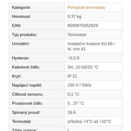
Kategorie
:
Pokojové termostaty
Hmotnost
:
0.37 kg
EAN
:
8590875052829
Typ produktu
:
Termostat
Umístění
:
Instalační krabice KU 68 /
hl. min 41
Hysterze
:
~0,5 K
Kabelové čidlo
:
3m, 10 kΩ/25 °C
Krytí
:
IP 21
Napájecí napětí
:
230 V / 50Hz
Citlivost senzoru
:
0,1 °C
Prostorové čidlo
:
5...37 °C
Spínaný proud
:
16 A
Termostat
:
příložný +3°C až +10°C
Třída izolace
:
I.