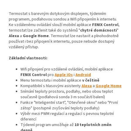
Termostat s barevným dotykovým displejem, týdenním
programem, podlahovou sondou a Wifi připojením k internetu.
Ke vzdálenému ovládání slouží mobilní aplikace
FENIX Control
,
termostat lze začlenit také do systémů "
chytré domácnosti
"
Alexa
a
Google Home
. Termostat lze nastavit a plnohodnotně
používat i bez připojení k internetu, pouze nebude dostupný
vzdálený přístup.
Základní vlastnosti:
Wifi připojení pro vzdálené ovládání, mobilní aplikace
FENIX Control
pro
Apple iOs
i
Android
Menu termostatu i mobilní aplikace
v češtině
Kompatibilní s hlasovými asistenty
Alexa
a
Google Home
Snímání teploty prostoru, podlahy, nebo obou teplot
současně (podlahová sonda 3 m součástí balení)
Funkce "Inteligentní start", "Otevřené okno" nebo "První
zátop" (postupné zvyšování teploty podlahy)
Výběr mezi PWM regulací a regulací s pevnou teplotní
diferencí
Týdenní program umožňuje až
10 teplotních změn
denně