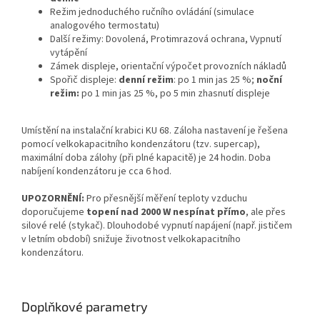
Režim jednoduchého ručního ovládání (simulace
analogového termostatu)
Další režimy: Dovolená, Protimrazová ochrana, Vypnutí
vytápění
Zámek displeje, orientační výpočet provozních nákladů
Spořič displeje:
denní režim
: po 1 min jas 25 %;
noční
režim:
po 1 min jas 25 %, po 5 min zhasnutí displeje
Umístění na instalační krabici KU 68. Záloha nastavení je řešena
pomocí velkokapacitního kondenzátoru (tzv. supercap),
maximální doba zálohy (při plné kapacitě) je 24 hodin. Doba
nabíjení kondenzátoru je cca 6 hod.
UPOZORNĚNÍ:
Pro přesnější měření teploty vzduchu
doporučujeme
topení nad 2000 W nespínat přímo
, ale přes
silové relé (stykač). Dlouhodobé vypnutí napájení (např. jističem
v letním období) snižuje životnost velkokapacitního
kondenzátoru.
Doplňkové parametry