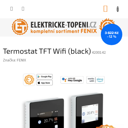
Přejít
NÁKUP
na
obsah
KOŠÍK
3 822 Kč
–12 %
Termostat TFT Wifi (black)
4200142
Značka:
FENIX