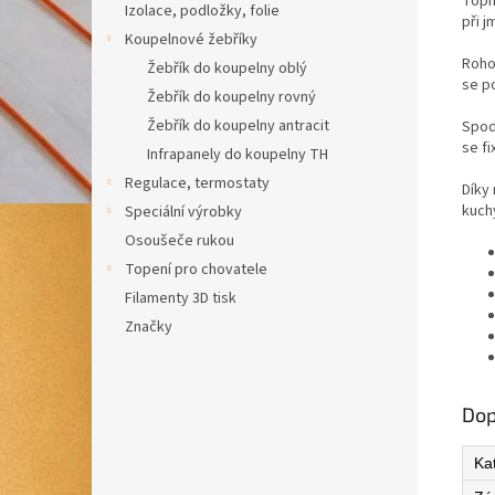
Topn
Izolace, podložky, folie
při 
Koupelnové žebříky
Roho
Žebřík do koupelny oblý
se p
Žebřík do koupelny rovný
Žebřík do koupelny antracit
Spod
se f
Infrapanely do koupelny TH
Regulace, termostaty
Díky
kuch
Speciální výrobky
Osoušeče rukou
Topení pro chovatele
Filamenty 3D tisk
Značky
Dop
Ka