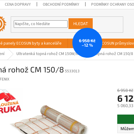
CENA DOPRAVY
OBCHODNÍ PODMÍNKY
PODMÍNKY OCHRANY OSO
HLEDAT
6 958 Kč
vé panely ECOSUN byty a kanceláře
Sálavé panely ECOSUN průmyslo
–12 %
ení
Ultratenká topná rohož CM 150W/m2
Topná rohož CM 150/8
ná rohož CM 150/8
5533013
FENIX
6 958 Kč
6 12
5 060,33
Měrná
cena: