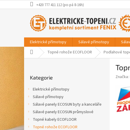
Přejít
+420 777 411 112 (po-pá 8-16h)
na
obsah
Elektrické přímotopy
Sálavé přímotopy
Sála
Domů
Topné rohože ECOFLOOR
Podlahové top
P
Top
o
Přeskočit
s
Značka:
Kategorie
kategorie
t
r
Elektrické přímotopy
a
Sálavé přímotopy
n
Sálavé panely ECOSUN byty a kanceláře
n
í
Sálavé panely ECOSUN průmyslové
p
Topné kabely ECOFLOOR
a
Topné rohože ECOFLOOR