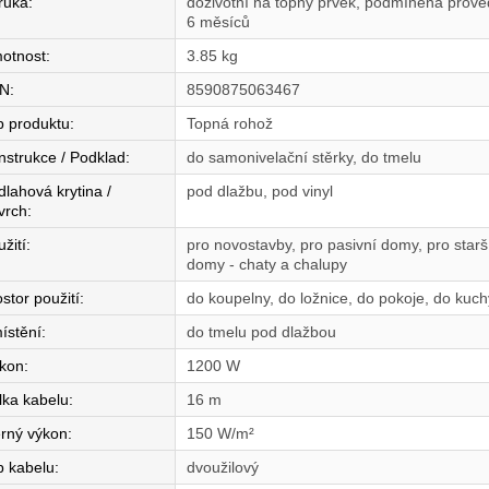
ruka
:
doživotní na topný prvek, podmíněná proved
6 měsíců
otnost
:
3.85 kg
N
:
8590875063467
p produktu
:
Topná rohož
nstrukce / Podklad
:
do samonivelační stěrky, do tmelu
dlahová krytina /
pod dlažbu, pod vinyl
vrch
:
žití
:
pro novostavby, pro pasivní domy, pro star
domy - chaty a chalupy
stor použití
:
do koupelny, do ložnice, do pokoje, do kuc
ístění
:
do tmelu pod dlažbou
íkon
:
1200 W
lka kabelu
:
16 m
rný výkon
:
150 W/m²
p kabelu
:
dvoužilový