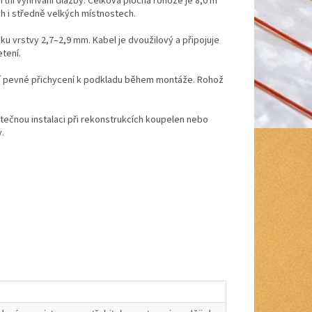
ní vyhřívání dlažby. Celková plocha rohože je 8,0 m²
ch i středně velkých místnostech.
ku vrstvy 2,7–2,9 mm. Kabel je dvoužilový a připojuje
tení.
jí pevné přichycení k podkladu během montáže. Rohož
tečnou instalaci při rekonstrukcích koupelen nebo
.