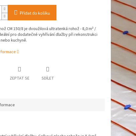
Přidat do košíku
ož CM 150/8 je dvoužilová ultratenká rohož - 8,0 m² /
deální pro dodatečné vyhřívání dlažby při rekonstrukci
 nebo kuchyně.
informace
ZEPTAT SE
SDÍLET
nformace