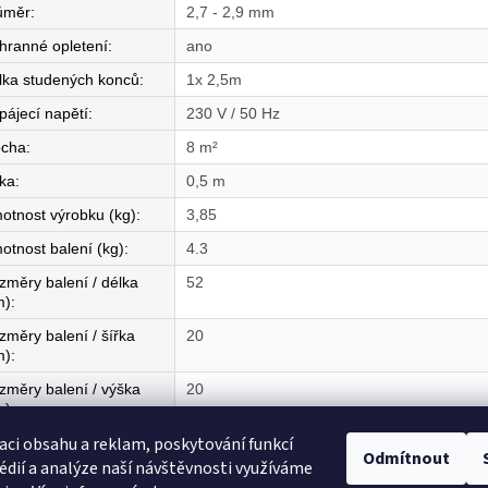
ůměr
:
2,7 - 2,9 mm
hranné opletení
:
ano
lka studených konců
:
1x 2,5m
pájecí napětí
:
230 V / 50 Hz
ocha
:
8 m²
řka
:
0,5 m
otnost výrobku (kg)
:
3,85
otnost balení (kg)
:
4.3
změry balení / délka
52
m)
:
změry balení / šířka
20
m)
:
změry balení / výška
20
m)
:
aci obsahu a reklam, poskytování funkcí
mě původu
:
CZ
Odmítnout
édií a analýze naší návštěvnosti využíváme