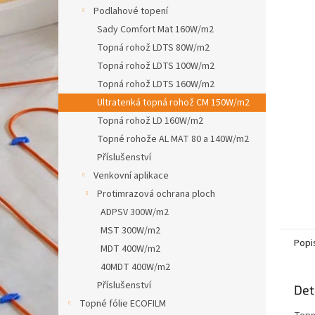
n
Podlahové topení
e
Sady Comfort Mat 160W/m2
l
Topná rohož LDTS 80W/m2
Topná rohož LDTS 100W/m2
Topná rohož LDTS 160W/m2
Ultratenká topná rohož CM 150W/m2
Topná rohož LD 160W/m2
Topné rohože AL MAT 80 a 140W/m2
Příslušenství
Venkovní aplikace
Protimrazová ochrana ploch
ADPSV 300W/m2
MST 300W/m2
Popi
MDT 400W/m2
40MDT 400W/m2
Příslušenství
Det
Topné fólie ECOFILM