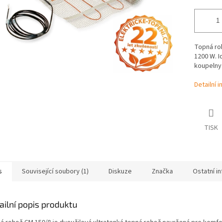
Topná roh
1200 W. I
koupelny
Detailní 
TISK
s
Související soubory (1)
Diskuze
Značka
Ostatní i
ailní popis produktu