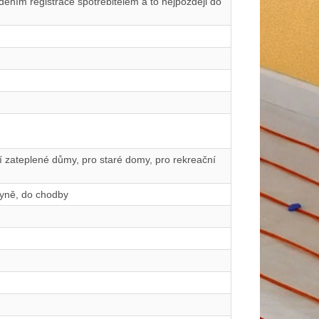
ením registrace spotřebitelem a to nejpozději do
ší zateplené důmy, pro staré domy, pro rekreační
hyně, do chodby