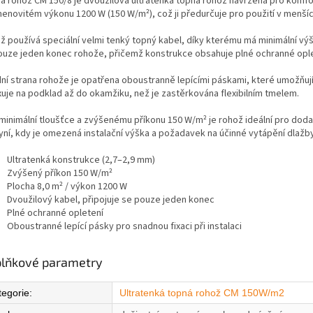
á rohož CM 150/8 je dvoužilová ultratenká topná rohož navržená pro komfort
jmenovitém výkonu 1200 W (150 W/m²), což ji předurčuje pro použití v menší
ž používá speciální velmi tenký topný kabel, díky kterému má minimální výš
ouze jeden konec rohože, přičemž konstrukce obsahuje plné ochranné ople
ní strana rohože je opatřena oboustranně lepícími páskami, které umožňu
ixuje na podklad až do okamžiku, než je zastěrkována flexibilním tmelem.
 minimální tloušťce a zvýšenému příkonu 150 W/m² je rohož ideální pro doda
yní, kdy je omezená instalační výška a požadavek na účinné vytápění dlažby
Ultratenká konstrukce (2,7–2,9 mm)
Zvýšený příkon 150 W/m²
Plocha 8,0 m² / výkon 1200 W
Dvoužilový kabel, připojuje se pouze jeden konec
Plné ochranné opletení
Oboustranné lepící pásky pro snadnou fixaci při instalaci
lňkové parametry
tegorie
:
Ultratenká topná rohož CM 150W/m2