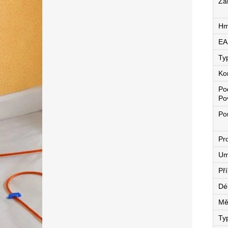
Zá
Hm
EA
Ty
Ko
Po
Po
Pou
Pro
Um
Př
Dé
Mě
Ty