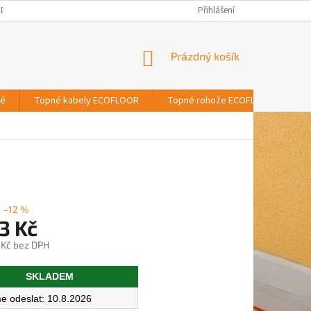
BNÍCH ÚDAJŮ
Přihlášení
NÁKUPNÍ
Prázdný košík
KOŠÍK
vé
Topné kabely ECOFLOOR
Topné rohože ECOFLOOR
T
–12 %
3 Kč
 Kč bez DPH
SKLADEM
10.8.2026