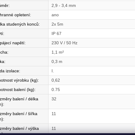
ůměr
:
2,9 - 3,4 mm
hranné opletení
:
ano
lka studených konců
:
2x 5m
tí
:
IP 67
pájecí napětí
:
230 V / 50 Hz
ocha
:
1,1 m²
řka
:
0,3 m
da izolace
:
I.
otnost výrobku (kg)
:
0,62
otnost balení (kg)
:
0.75
změry balení / délka
32
m)
:
změry balení / šířka
11
m)
:
změry balení / výška
11
m)
: