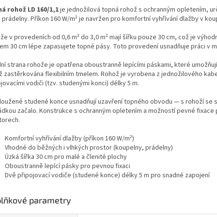
á rohož LD 160/1,1
je jednožilová topná rohož s ochranným opletením, urč
 prádelny. Příkon 160 W/m² je navržen pro komfortní vyhřívání dlažby v kou
že v provedeních od 0,6 m² do 3,0 m² mají šířku pouze 30 cm, což je výhodn
rem 30 cm lépe zapasujete topné pásy. Toto provedení usnadňuje práci v
ní strana rohože je opatřena oboustranně lepícími páskami, které umožňují
ž zastěrkována flexibilním tmelem. Rohož je vyrobena z jednožilového ka
jovacími vodiči (tzv. studenými konci) délky 5 m.
loužené studené konce usnadňují uzavření topného obvodu — s rohoží se sta
ádkou začalo. Konstrukce s ochranným opletením a možností pevné fixace při
torech.
Komfortní vyhřívání dlažby (příkon 160 W/m²)
Vhodné do běžných i vlhkých prostor (koupelny, prádelny)
Úzká šířka 30 cm pro malé a členité plochy
Oboustranně lepící pásky pro pevnou fixaci
Dvě připojovací vodiče (studené konce) délky 5 m pro snadné zapojení
lňkové parametry