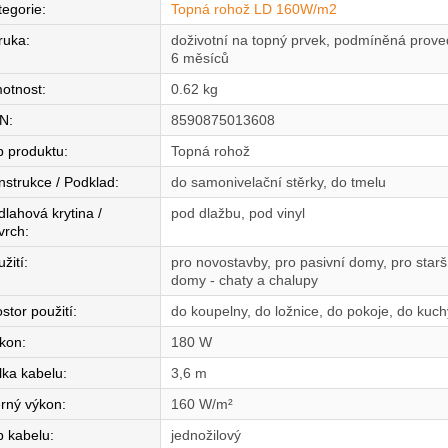
tegorie
:
Topná rohož LD 160W/m2
ruka
:
doživotní na topný prvek, podmíněná proved
6 měsíců
otnost
:
0.62 kg
N
:
8590875013608
p produktu
:
Topná rohož
nstrukce / Podklad
:
do samonivelační stěrky, do tmelu
dlahová krytina /
pod dlažbu, pod vinyl
vrch
:
žití
:
pro novostavby, pro pasivní domy, pro star
domy - chaty a chalupy
stor použití
:
do koupelny, do ložnice, do pokoje, do kuc
íkon
:
180 W
lka kabelu
:
3,6 m
rný výkon
:
160 W/m²
p kabelu
:
jednožilový