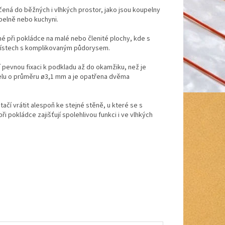
ená do běžných i vlhkých prostor, jako jsou koupelny
pelně nebo kuchyni.
é při pokládce na malé nebo členité plochy, kde s
 místech s komplikovaným půdorysem.
 pevnou fixaci k podkladu až do okamžiku, než je
belu o průměru ø3,1 mm a je opatřena dvěma
čí vrátit alespoň ke stejné stěně, u které se s
 pokládce zajišťují spolehlivou funkci i ve vlhkých