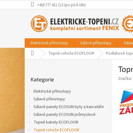
Přejít
+420 777 411 112 (po-pá 8-16h)
na
obsah
Elektrické přímotopy
Sálavé přímotopy
Sála
Domů
Topné rohože ECOFLOOR
Podlahové top
P
Topn
o
Přeskočit
s
Značka:
Kategorie
kategorie
t
r
Elektrické přímotopy
a
Sálavé přímotopy
n
Sálavé panely ECOSUN byty a kanceláře
n
í
Sálavé panely ECOSUN průmyslové
p
Topné kabely ECOFLOOR
a
Topné rohože ECOFLOOR