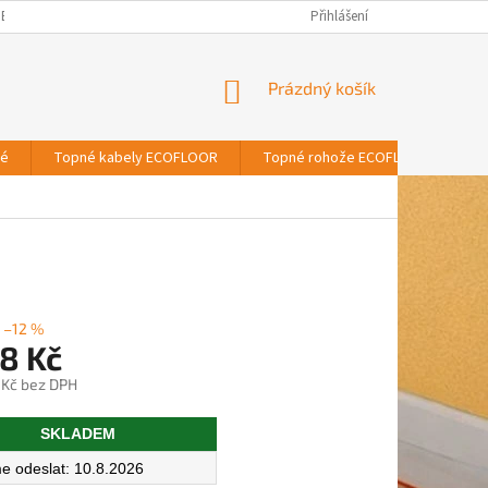
BNÍCH ÚDAJŮ
Přihlášení
NÁKUPNÍ
Prázdný košík
KOŠÍK
vé
Topné kabely ECOFLOOR
Topné rohože ECOFLOOR
T
–12 %
8 Kč
 Kč bez DPH
SKLADEM
10.8.2026