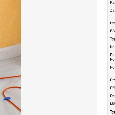
Ka
Zá
Hm
EA
Ty
Ko
Po
Po
Pou
Pro
Př
Dé
Mě
Ty