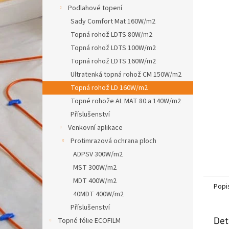
n
Podlahové topení
e
Sady Comfort Mat 160W/m2
l
Topná rohož LDTS 80W/m2
Topná rohož LDTS 100W/m2
Topná rohož LDTS 160W/m2
Ultratenká topná rohož CM 150W/m2
Topná rohož LD 160W/m2
Topné rohože AL MAT 80 a 140W/m2
Příslušenství
Venkovní aplikace
Protimrazová ochrana ploch
ADPSV 300W/m2
MST 300W/m2
MDT 400W/m2
Popi
40MDT 400W/m2
Příslušenství
Det
Topné fólie ECOFILM