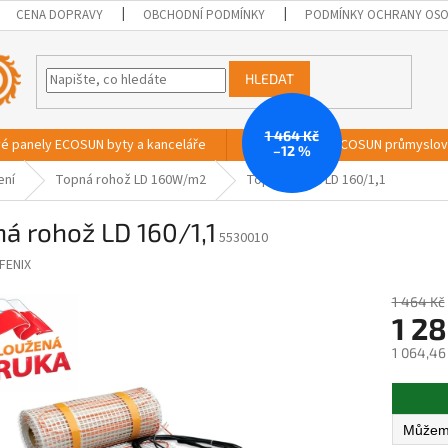
CENA DOPRAVY
OBCHODNÍ PODMÍNKY
PODMÍNKY OCHRANY OSO
HLEDAT
1 464 Kč
vé panely ECOSUN byty a kanceláře
Sálavé panely ECOSUN průmyslo
–12 %
ení
Topná rohož LD 160W/m2
Topná rohož LD 160/1,1
á rohož LD 160/1,1
5530010
FENIX
1 464 Kč
1 28
1 064,46
Měrná
cena: