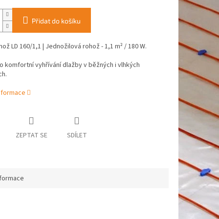
Přidat do košíku
ož LD 160/1,1 | Jednožilová rohož - 1,1 m² / 180 W.
ro komfortní vyhřívání dlažby v běžných i vlhkých
ch.
informace
ZEPTAT SE
SDÍLET
nformace