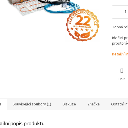
Topná roh
Ideální p
prostorá
Detailní 
TISK
s
Související soubory (1)
Diskuze
Značka
Ostatní i
ailní popis produktu