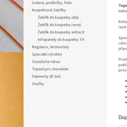
Izolace, podložky, folie
Topn
Koupelnové žebříky
nebo
Žebřík do koupelny oblý
Roho
Žebřík do koupelny rovný
rast
Žebřík do koupelny antracit
Spod
Infrapanely do koupelny TH
roho
Regulace, termostaty
připo
Speciální výrobky
Prod
Osoušeče rukou
pokl
Topení pro chovatele
pros
Filamenty 3D tisk
Značky
Dop