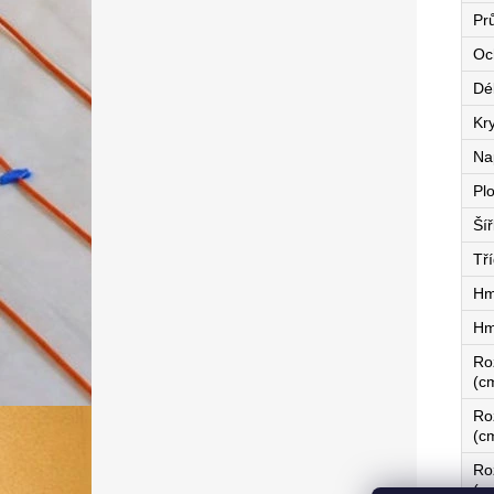
Pr
Oc
Dé
Kry
Na
Pl
Ší
Tří
Hm
Hm
Ro
(c
Ro
(c
Ro
(c