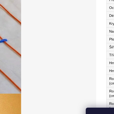
Oc
Dé
Kry
Na
Pl
Ší
Tří
Hm
Hm
Ro
(c
Ro
(c
Ro
(c