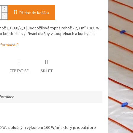
Přidat do košíku
ož LD 160/2,3 | Jednožilová topná rohož - 2,3 m² / 360 W,
ro komfortní vyhřívání dlažby v koupelnách a kuchyních.
informace
ZEPTAT SE
SDÍLET
nformace
60 W, s plošným výkonem 160 W/m², který je ideální pro