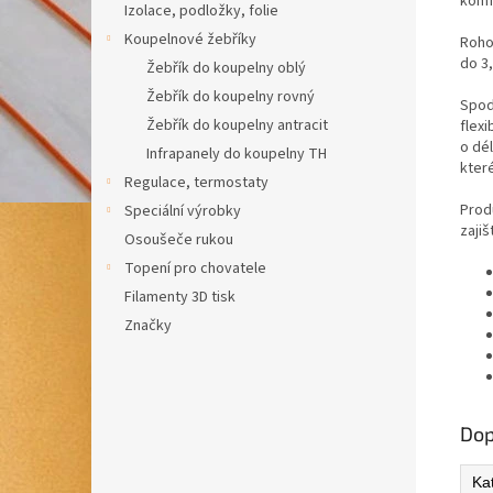
komf
Izolace, podložky, folie
Koupelnové žebříky
Roho
do 3
Žebřík do koupelny oblý
Žebřík do koupelny rovný
Spod
Žebřík do koupelny antracit
flex
o dé
Infrapanely do koupelny TH
kter
Regulace, termostaty
Prod
Speciální výrobky
zajiš
Osoušeče rukou
Topení pro chovatele
Filamenty 3D tisk
Značky
Dop
Ka