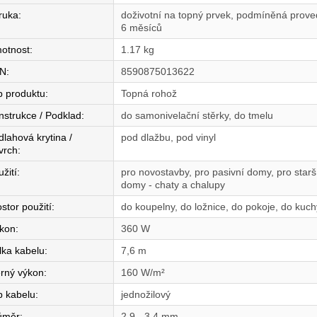
ruka
:
doživotní na topný prvek, podmíněná proved
6 měsíců
otnost
:
1.17 kg
N
:
8590875013622
p produktu
:
Topná rohož
nstrukce / Podklad
:
do samonivelační stěrky, do tmelu
dlahová krytina /
pod dlažbu, pod vinyl
vrch
:
žití
:
pro novostavby, pro pasivní domy, pro star
domy - chaty a chalupy
stor použití
:
do koupelny, do ložnice, do pokoje, do kuc
íkon
:
360 W
lka kabelu
:
7,6 m
rný výkon
:
160 W/m²
p kabelu
:
jednožilový
ůměr
:
2,9 - 3,4 mm