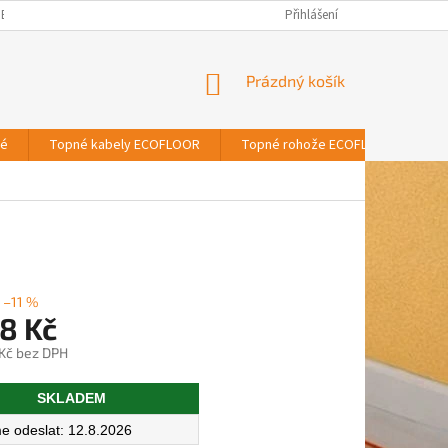
BNÍCH ÚDAJŮ
Přihlášení
NÁKUPNÍ
Prázdný košík
KOŠÍK
vé
Topné kabely ECOFLOOR
Topné rohože ECOFLOOR
T
–11 %
8 Kč
 Kč bez DPH
SKLADEM
12.8.2026