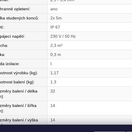
hranné opletení
:
ano
lka studených konců
:
2x 5m
tí
:
IP 67
pájecí napětí
:
230 V / 50 Hz
ocha
:
2,3 m²
řka
:
0,3 m
da izolace
:
I.
otnost výrobku (kg)
:
1,17
otnost balení (kg)
:
1.3
změry balení / délka
32
m)
:
změry balení / šířka
14
m)
:
změry balení / výška
14
m)
: