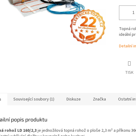
Topná roh
ideální p
Detailní 
TISK
s
Související soubory (1)
Diskuze
Značka
Ostatní i
ailní popis produktu
á rohož LD 160/2,3
je jednožilová topná rohož o ploše 2,3 m² a příkonu 3