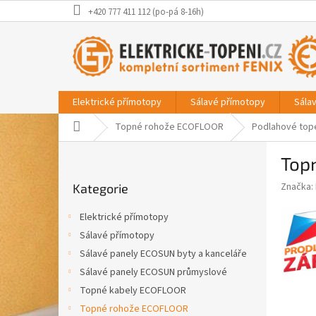
Přejít
+420 777 411 112 (po-pá 8-16h)
na
obsah
Elektrické přímotopy
Sálavé přímotopy
Sála
Domů
Topné rohože ECOFLOOR
Podlahové top
P
Top
o
Přeskočit
s
Značka:
Kategorie
kategorie
t
r
Elektrické přímotopy
a
Sálavé přímotopy
n
Sálavé panely ECOSUN byty a kanceláře
n
í
Sálavé panely ECOSUN průmyslové
p
Topné kabely ECOFLOOR
a
Topné rohože ECOFLOOR