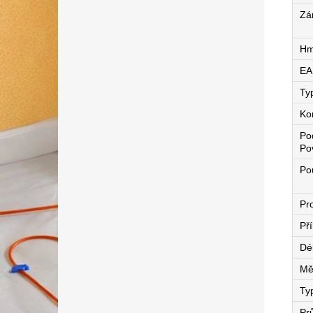
Zá
Hm
EA
Ty
Ko
Po
Po
Pou
Pro
Př
Dé
Mě
Ty
Pr