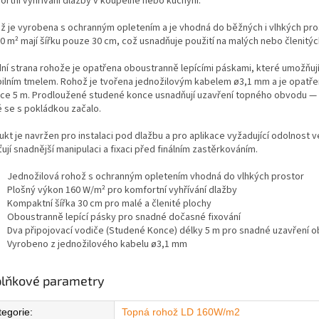
ortní vyhřívání dlažby v koupelně nebo kuchyni.
ž je vyrobena s ochranným opletením a je vhodná do běžných i vlhkých prost
,0 m² mají šířku pouze 30 cm, což usnadňuje použití na malých nebo členitýc
ní strana rohože je opatřena oboustranně lepícími páskami, které umožňují
ibilním tmelem. Rohož je tvořena jednožilovým kabelem ø3,1 mm a je opatře
lce 5 m. Prodloužené studené konce usnadňují uzavření topného obvodu — s 
é se s pokládkou začalo.
ukt je navržen pro instalaci pod dlažbu a pro aplikace vyžadující odolnost
ťují snadnější manipulaci a fixaci před finálním zastěrkováním.
Jednožilová rohož s ochranným opletením vhodná do vlhkých prostor
Plošný výkon 160 W/m² pro komfortní vyhřívání dlažby
Kompaktní šířka 30 cm pro malé a členité plochy
Oboustranně lepící pásky pro snadné dočasné fixování
Dva připojovací vodiče (Studené Konce) délky 5 m pro snadné uzavření 
Vyrobeno z jednožilového kabelu ø3,1 mm
lňkové parametry
tegorie
:
Topná rohož LD 160W/m2