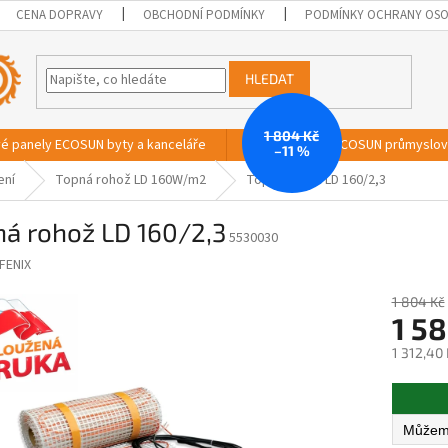
CENA DOPRAVY
OBCHODNÍ PODMÍNKY
PODMÍNKY OCHRANY OSO
HLEDAT
1 804 Kč
vé panely ECOSUN byty a kanceláře
Sálavé panely ECOSUN průmyslo
–11 %
ení
Topná rohož LD 160W/m2
Topná rohož LD 160/2,3
ná rohož LD 160/2,3
5530030
FENIX
1 804 Kč
1 58
1 312,40
Měrná
cena: