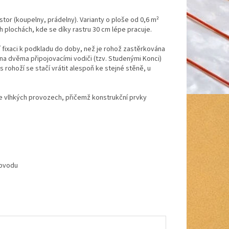
or (koupelny, prádelny). Varianty o ploše od 0,6 m²
h plochách, kde se díky rastru 30 cm lépe pracuje.
 fixaci k podkladu do doby, než je rohož zastěrkována
na dvěma připojovacími vodiči (tzv. Studenými Konci)
rohoží se stačí vrátit alespoň ke stejné stěně, u
 ve vlhkých provozech, přičemž konstrukční prvky
obvodu