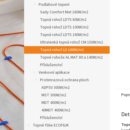
n
Podlahové topení
e
Sady Comfort Mat 160W/m2
l
Topná rohož LDTS 80W/m2
Topná rohož LDTS 100W/m2
Topná rohož LDTS 160W/m2
Ultratenká topná rohož CM 150W/m2
Topná rohož LD 160W/m2
Topné rohože AL MAT 80 a 140W/m2
Příslušenství
Venkovní aplikace
Protimrazová ochrana ploch
ADPSV 300W/m2
Popi
MST 300W/m2
MDT 400W/m2
40MDT 400W/m2
Det
Příslušenství
Topn
Topné fólie ECOFILM