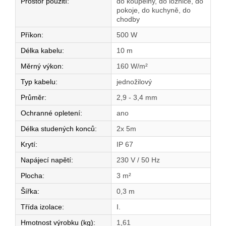
Prostor použití
:
do koupelny, do ložnice, do
pokoje, do kuchyně, do
chodby
Příkon
:
500 W
Délka kabelu
:
10 m
Měrný výkon
:
160 W/m²
Typ kabelu
:
jednožilový
Průměr
:
2,9 - 3,4 mm
Ochranné opletení
:
ano
Délka studených konců
:
2x 5m
Krytí
:
IP 67
Napájecí napětí
:
230 V / 50 Hz
Plocha
:
3 m²
Šířka
:
0,3 m
Třída izolace
:
I.
Hmotnost výrobku (kg)
:
1,61