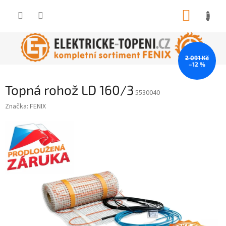
Přejít
NÁKUP
na
obsah
KOŠÍK
2 091 Kč
–12 %
Topná rohož LD 160/3
5530040
Značka:
FENIX