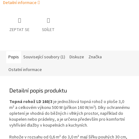
Detailní informace
ZEPTAT SE
SDÍLET
Popis
Související soubory (1)
Diskuze
Značka
Ostatní informace
Detailní popis produktu
Topná rohož LD 160/3
je jednožilová topná rohož o ploše 3,0
m² a celkovém výkonu 500 W (příkon 160 W/m²). Díky ochrannému
opletení je vhodná do běžných i vlhkých prostor, například do
koupelen nebo prádelny, a je určena především pro komfortní
vyhřívání dlažby v koupelnách a kuchyních.
Rohože v rozsahu od 0,6 m² do 3,0 m² mají šířku pouhých 30 cm,