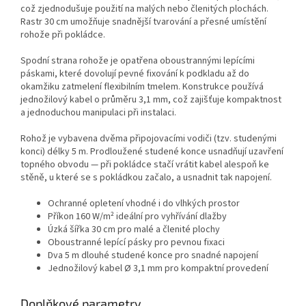
což zjednodušuje použití na malých nebo členitých plochách.
Rastr 30 cm umožňuje snadnější tvarování a přesné umístění
rohože při pokládce.
Spodní strana rohože je opatřena oboustrannými lepícími
páskami, které dovolují pevné fixování k podkladu až do
okamžiku zatmelení flexibilním tmelem. Konstrukce používá
jednožilový kabel o průměru 3,1 mm, což zajišťuje kompaktnost
a jednoduchou manipulaci při instalaci.
Rohož je vybavena dvěma připojovacími vodiči (tzv. studenými
konci) délky 5 m. Prodloužené studené konce usnadňují uzavření
topného obvodu — při pokládce stačí vrátit kabel alespoň ke
stěně, u které se s pokládkou začalo, a usnadnit tak napojení.
Ochranné opletení vhodné i do vlhkých prostor
Příkon 160 W/m² ideální pro vyhřívání dlažby
Úzká šířka 30 cm pro malé a členité plochy
Oboustranné lepící pásky pro pevnou fixaci
Dva 5 m dlouhé studené konce pro snadné napojení
Jednožilový kabel Ø 3,1 mm pro kompaktní provedení
Doplňkové parametry