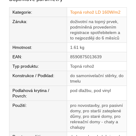
Kategorie
:
Topná rohož LD 160W/m2
Záruka
:
doživotní na topný prvek,
podmíněná provedením
registrace spotřebitelem a
to nejpozději do 6 měsíců
Hmotnost
:
1.61 kg
EAN
:
8590875013639
Typ produktu
:
Topná rohož
Konstrukce / Podklad
:
do samonivelační stěrky, do
tmelu
Podlahová krytina /
pod dlažbu, pod vinyl
Povrch
:
Použití
:
pro novostavby, pro pasivní
domy, pro starší zateplené
důmy, pro staré domy, pro
rekreační domy - chaty a
chalupy