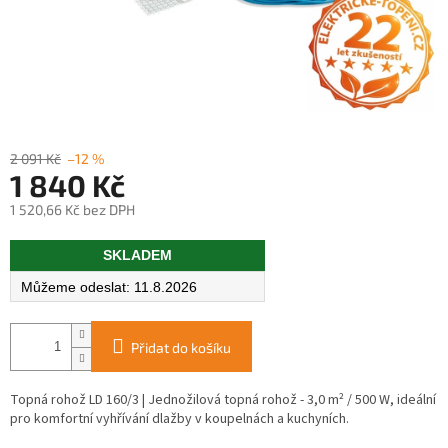
2 091 Kč
–12 %
1 840 Kč
1 520,66 Kč bez DPH
Měrná
SKLADEM
cena:
11.8.2026
Přidat do košíku
Topná rohož LD 160/3 | Jednožilová topná rohož - 3,0 m² / 500 W, ideální
pro komfortní vyhřívání dlažby v koupelnách a kuchyních.