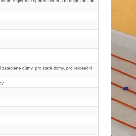
ením registrace spotřebitelem a to nejpozději do
ší zateplené důmy, pro staré domy, pro rekreační
by