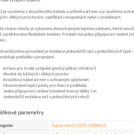
rvalé vytápění objektů.
ž je vyrobena z dvoužilového kabelu o průměru ø3 mm a je opatřena ochrann
ých i vlhkých prostorách, například v koupelnách nebo v prádelnách.
ní strana rohože je vybavena oboustrannými lepícími páskami, které umožň
ž zastěrkována flexibilním tmelem. Produkt má jedno připojovací vedení (s
laci.
 dvoužilovému provedení je instalace jednodušší než u jednožilových typů —
nodušuje pokládku a propojení.
Určeno pro trvalé vytápění (plošný příkon 100 W/m²)
Vhodné do běžných i vlhkých prostor
Dvoužilový kabel ø3 mm s ochranným opletením
Oboustranné lepící pásky pro fixaci k podkladu
Jedno připojovací vedení (studené konce) délky 3 m
Jednodušší instalace než u jednožilových rohoží
lňkové parametry
tegorie
:
Topná rohož LDTS 100W/m2