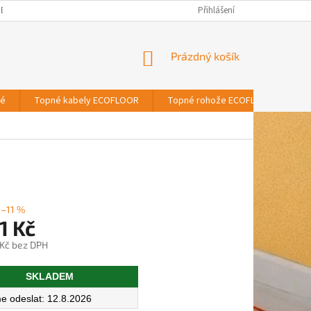
BNÍCH ÚDAJŮ
Přihlášení
NÁKUPNÍ
Prázdný košík
KOŠÍK
vé
Topné kabely ECOFLOOR
Topné rohože ECOFLOOR
T
–11 %
1 Kč
 Kč bez DPH
SKLADEM
12.8.2026