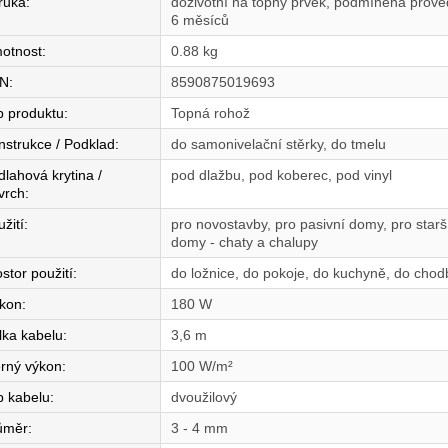
ruka
:
doživotní na topný prvek, podmíněná proved
6 měsíců
otnost
:
0.88 kg
N
:
8590875019693
p produktu
:
Topná rohož
nstrukce / Podklad
:
do samonivelační stěrky, do tmelu
dlahová krytina /
pod dlažbu, pod koberec, pod vinyl
vrch
:
žití
:
pro novostavby, pro pasivní domy, pro star
domy - chaty a chalupy
stor použití
:
do ložnice, do pokoje, do kuchyně, do chod
íkon
:
180 W
lka kabelu
:
3,6 m
rný výkon
:
100 W/m²
p kabelu
:
dvoužilový
ůměr
:
3 - 4 mm