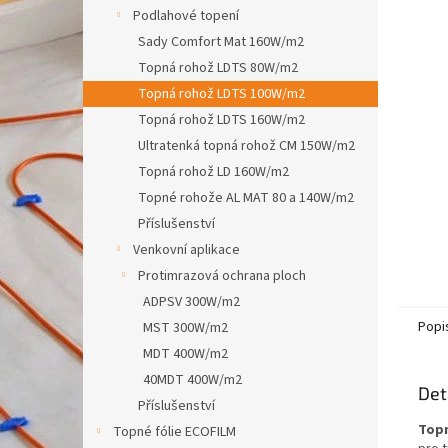
n
Podlahové topení
e
Sady Comfort Mat 160W/m2
l
Topná rohož LDTS 80W/m2
Topná rohož LDTS 100W/m2
Topná rohož LDTS 160W/m2
Ultratenká topná rohož CM 150W/m2
Topná rohož LD 160W/m2
Topné rohože AL MAT 80 a 140W/m2
Příslušenství
Venkovní aplikace
Protimrazová ochrana ploch
ADPSV 300W/m2
Popi
MST 300W/m2
MDT 400W/m2
40MDT 400W/m2
Det
Příslušenství
Topn
Topné fólie ECOFILM