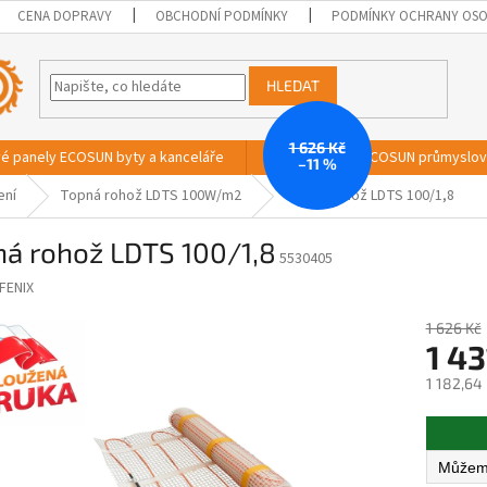
CENA DOPRAVY
OBCHODNÍ PODMÍNKY
PODMÍNKY OCHRANY OSO
HLEDAT
1 626 Kč
vé panely ECOSUN byty a kanceláře
Sálavé panely ECOSUN průmyslo
–11 %
ení
Topná rohož LDTS 100W/m2
Topná rohož LDTS 100/1,8
ná rohož LDTS 100/1,8
5530405
FENIX
1 626 Kč
1 43
1 182,64
Měrná
cena: