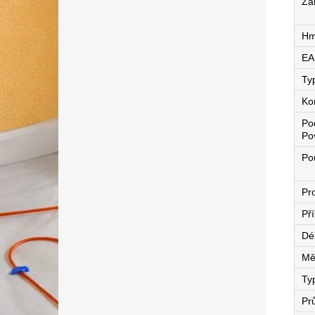
Zá
Hm
EA
Ty
Ko
Po
Po
Pou
Pro
Př
Dé
Mě
Ty
Pr