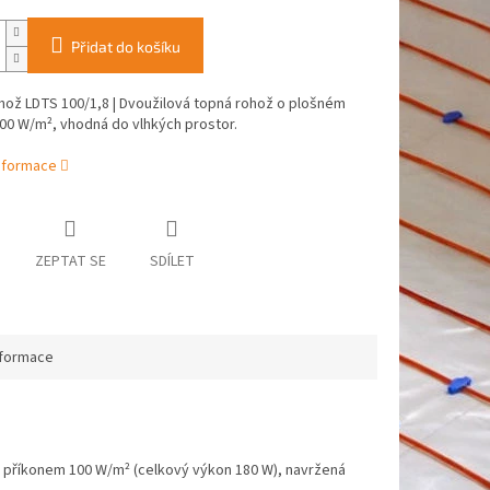
Přidat do košíku
hož LDTS 100/1,8 | Dvoužilová topná rohož o plošném
00 W/m², vhodná do vlhkých prostor.
informace
ZEPTAT SE
SDÍLET
nformace
m příkonem 100 W/m² (celkový výkon 180 W), navržená