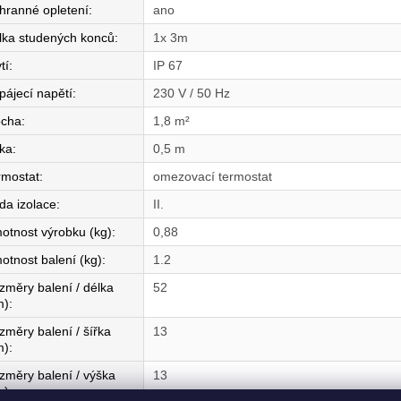
hranné opletení
:
ano
lka studených konců
:
1x 3m
tí
:
IP 67
pájecí napětí
:
230 V / 50 Hz
ocha
:
1,8 m²
řka
:
0,5 m
rmostat
:
omezovací termostat
da izolace
:
II.
otnost výrobku (kg)
:
0,88
otnost balení (kg)
:
1.2
změry balení / délka
52
m)
:
změry balení / šířka
13
m)
:
změry balení / výška
13
m)
: