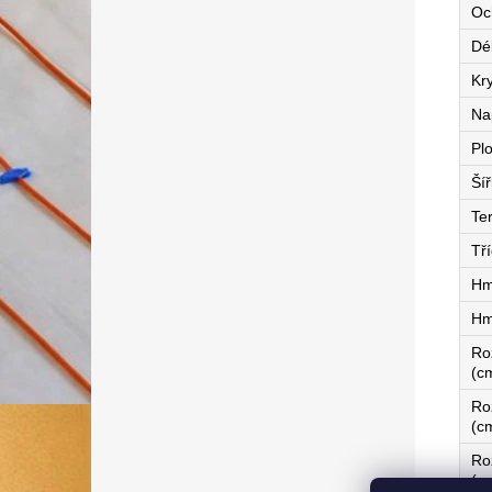
Oc
Dé
Kry
Na
Pl
Ší
Te
Tří
Hm
Hm
Ro
(c
Ro
(c
Ro
(c