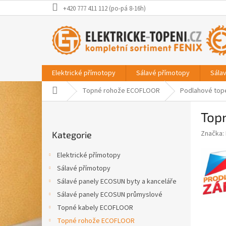
Přejít
+420 777 411 112 (po-pá 8-16h)
na
obsah
Elektrické přímotopy
Sálavé přímotopy
Sála
Domů
Topné rohože ECOFLOOR
Podlahové top
P
Top
o
Přeskočit
s
Značka:
Kategorie
kategorie
t
r
Elektrické přímotopy
a
Sálavé přímotopy
n
Sálavé panely ECOSUN byty a kanceláře
n
í
Sálavé panely ECOSUN průmyslové
p
Topné kabely ECOFLOOR
a
Topné rohože ECOFLOOR