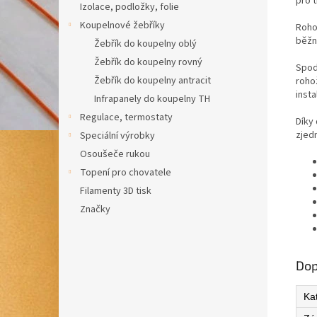
pro t
Izolace, podložky, folie
Koupelnové žebříky
Roho
běžn
Žebřík do koupelny oblý
Žebřík do koupelny rovný
Spod
Žebřík do koupelny antracit
roho
insta
Infrapanely do koupelny TH
Regulace, termostaty
Díky
zjed
Speciální výrobky
Osoušeče rukou
Topení pro chovatele
Filamenty 3D tisk
Značky
Dop
Ka