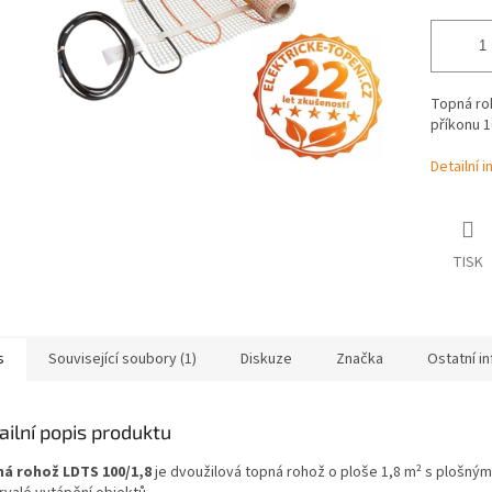
Topná ro
příkonu 1
Detailní 
TISK
s
Související soubory (1)
Diskuze
Značka
Ostatní i
ailní popis produktu
á rohož LDTS 100/1,8
je dvoužilová topná rohož o ploše 1,8 m² s plošný