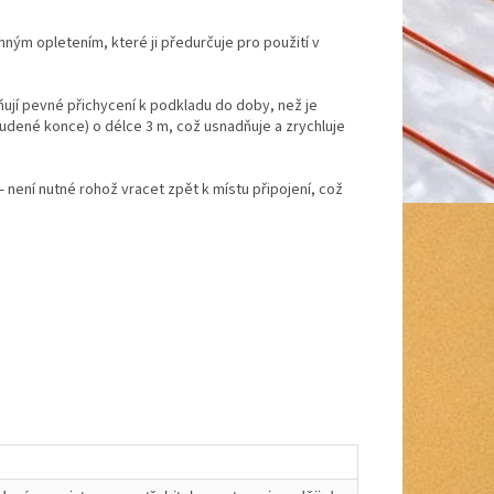
ým opletením, které ji předurčuje pro použití v
ují pevné přichycení k podkladu do doby, než je
tudené konce) o délce 3 m, což usnadňuje a zrychluje
 není nutné rohož vracet zpět k místu připojení, což