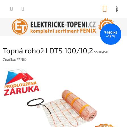
Přejít
NÁKUP
na
obsah
KOŠÍK
7 160 Kč
–12 %
Topná rohož LDTS 100/10,2
5530450
Značka:
FENIX