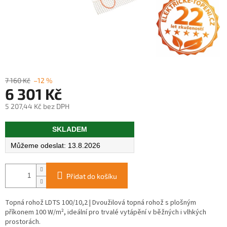
7 160 Kč
–12 %
6 301 Kč
5 207,44 Kč bez DPH
Měrná
SKLADEM
cena:
13.8.2026
Přidat do košíku
Topná rohož LDTS 100/10,2 | Dvoužilová topná rohož s plošným
příkonem 100 W/m², ideální pro trvalé vytápění v běžných i vlhkých
prostorách.