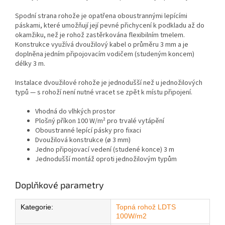
Spodní strana rohože je opatřena oboustrannými lepícími
páskami, které umožňují její pevné přichycení k podkladu až do
okamžiku, než je rohož zastěrkována flexibilním tmelem.
Konstrukce využívá dvoužilový kabel o průměru 3 mm a je
doplněna jedním připojovacím vodičem (studeným koncem)
délky 3 m.
Instalace dvoužilové rohože je jednodušší než u jednožilových
typů — s rohoží není nutné vracet se zpět k místu připojení.
Vhodná do vlhkých prostor
Plošný příkon 100 W/m² pro trvalé vytápění
Oboustranné lepící pásky pro fixaci
Dvoužilová konstrukce (ø 3 mm)
Jedno připojovací vedení (studené konce) 3 m
Jednodušší montáž oproti jednožilovým typům
Doplňkové parametry
Kategorie
:
Topná rohož LDTS
100W/m2