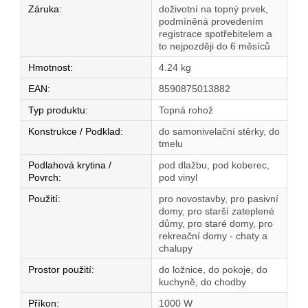
Záruka
:
doživotní na topný prvek,
podmíněná provedením
registrace spotřebitelem a
to nejpozději do 6 měsíců
Hmotnost
:
4.24 kg
EAN
:
8590875013882
Typ produktu
:
Topná rohož
Konstrukce / Podklad
:
do samonivelační stěrky, do
tmelu
Podlahová krytina /
pod dlažbu, pod koberec,
Povrch
:
pod vinyl
Použití
:
pro novostavby, pro pasivní
domy, pro starší zateplené
důmy, pro staré domy, pro
rekreační domy - chaty a
chalupy
Prostor použití
:
do ložnice, do pokoje, do
kuchyně, do chodby
Příkon
:
1000 W