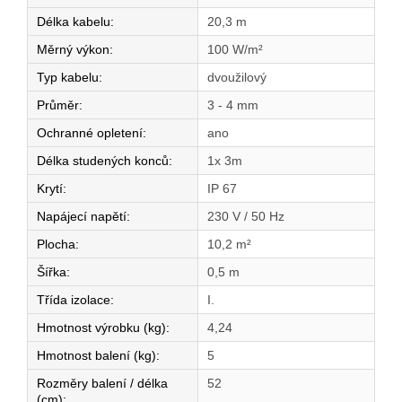
Délka kabelu
:
20,3 m
Měrný výkon
:
100 W/m²
Typ kabelu
:
dvoužilový
Průměr
:
3 - 4 mm
Ochranné opletení
:
ano
Délka studených konců
:
1x 3m
Krytí
:
IP 67
Napájecí napětí
:
230 V / 50 Hz
Plocha
:
10,2 m²
Šířka
:
0,5 m
Třída izolace
:
I.
Hmotnost výrobku (kg)
:
4,24
Hmotnost balení (kg)
:
5
Rozměry balení / délka
52
(cm)
: