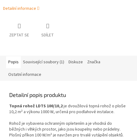
Detailní informace
ZEPTAT SE
SDÍLET
Popis
Související soubory (1)
Diskuze
Značka
Ostatní informace
Detailní popis produktu
Topná rohož LDTS 100/10,2
je dvoužilová topná rohož o ploše
10,2 m² a výkonu 1000 W, určená pro podlahové instalace.
Rohož je vybavena ochranným opletením a je vhodná do
běžných i vlhkých prostor, jako jsou koupelny nebo prádelny.
Plošný příkon 100 W/m² je navržen pro trvalé vytápění objektů.