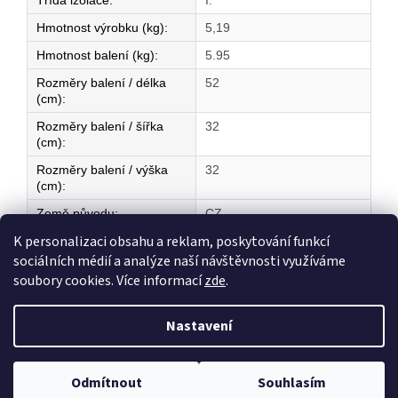
Třída izolace
:
I.
Hmotnost výrobku (kg)
:
5,19
Hmotnost balení (kg)
:
5.95
Rozměry balení / délka
52
(cm)
:
Rozměry balení / šířka
32
(cm)
:
Rozměry balení / výška
32
(cm)
:
Země původu
:
CZ
K personalizaci obsahu a reklam, poskytování funkcí
sociálních médií a analýze naší návštěvnosti využíváme
Z
soubory cookies. Více informací
zde
.
á
Vytvořil Shoptet
p
Nastavení
a
t
Copyright 2026
ELEKTRICKÉ TOPENÍ
. Všechna práva vyhrazena.
í
Odmítnout
Souhlasím
Upravit nastavení cookies