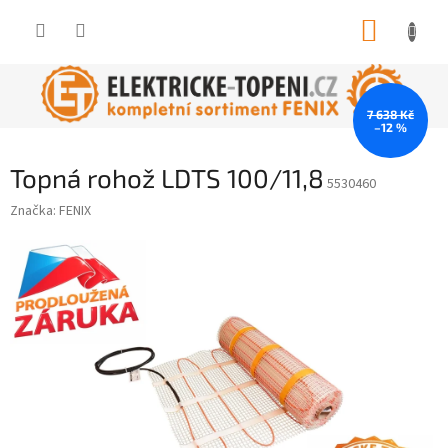
Přejít
NÁKUP
na
obsah
KOŠÍK
7 638 Kč
–12 %
Topná rohož LDTS 100/11,8
5530460
Značka:
FENIX