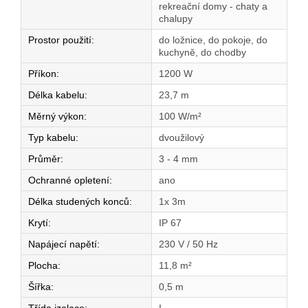
rekreační domy - chaty a
chalupy
Prostor použití
:
do ložnice, do pokoje, do
kuchyně, do chodby
Příkon
:
1200 W
Délka kabelu
:
23,7 m
Měrný výkon
:
100 W/m²
Typ kabelu
:
dvoužilový
Průměr
:
3 - 4 mm
Ochranné opletení
:
ano
Délka studených konců
:
1x 3m
Krytí
:
IP 67
Napájecí napětí
:
230 V / 50 Hz
Plocha
:
11,8 m²
Šířka
:
0,5 m