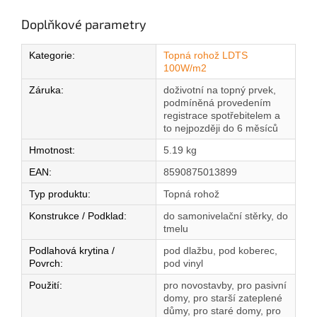
Doplňkové parametry
Kategorie
:
Topná rohož LDTS
100W/m2
Záruka
:
doživotní na topný prvek,
podmíněná provedením
registrace spotřebitelem a
to nejpozději do 6 měsíců
Hmotnost
:
5.19 kg
EAN
:
8590875013899
Typ produktu
:
Topná rohož
Konstrukce / Podklad
:
do samonivelační stěrky, do
tmelu
Podlahová krytina /
pod dlažbu, pod koberec,
Povrch
:
pod vinyl
Použití
:
pro novostavby, pro pasivní
domy, pro starší zateplené
důmy, pro staré domy, pro