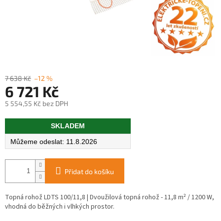
7 638 Kč
–12 %
6 721 Kč
5 554,55 Kč bez DPH
Měrná
SKLADEM
cena:
11.8.2026
Přidat do košíku
Topná rohož LDTS 100/11,8 | Dvoužilová topná rohož - 11,8 m² / 1200 W,
vhodná do běžných i vlhkých prostor.