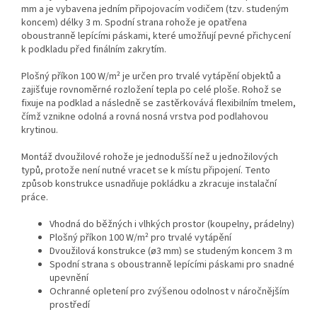
mm a je vybavena jedním připojovacím vodičem (tzv. studeným
koncem) délky 3 m. Spodní strana rohože je opatřena
oboustranně lepícími páskami, které umožňují pevné přichycení
k podkladu před finálním zakrytím.
Plošný příkon 100 W/m² je určen pro trvalé vytápění objektů a
zajišťuje rovnoměrné rozložení tepla po celé ploše. Rohož se
fixuje na podklad a následně se zastěrkovává flexibilním tmelem,
čímž vznikne odolná a rovná nosná vrstva pod podlahovou
krytinou.
Montáž dvoužilové rohože je jednodušší než u jednožilových
typů, protože není nutné vracet se k místu připojení. Tento
způsob konstrukce usnadňuje pokládku a zkracuje instalační
práce.
Vhodná do běžných i vlhkých prostor (koupelny, prádelny)
Plošný příkon 100 W/m² pro trvalé vytápění
Dvoužilová konstrukce (ø3 mm) se studeným koncem 3 m
Spodní strana s oboustranně lepícími páskami pro snadné
upevnění
Ochranné opletení pro zvýšenou odolnost v náročnějším
prostředí