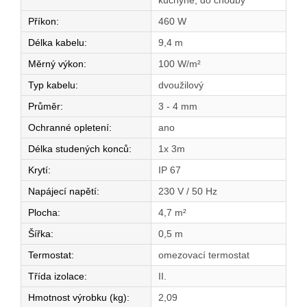
kuchyně, do chodby
Příkon
:
460 W
Délka kabelu
:
9,4 m
Měrný výkon
:
100 W/m²
Typ kabelu
:
dvoužilový
Průměr
:
3 - 4 mm
Ochranné opletení
:
ano
Délka studených konců
:
1x 3m
Krytí
:
IP 67
Napájecí napětí
:
230 V / 50 Hz
Plocha
:
4,7 m²
Šířka
:
0,5 m
Termostat
:
omezovací termostat
Třída izolace
:
II.
Hmotnost výrobku (kg)
:
2,09