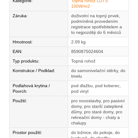
Kategorie
:
Topná rohož LDTS
100W/m2
Záruka
:
doživotní na topný prvek,
podmíněná provedením
registrace spotřebitelem a
to nejpozději do 6 měsíců
Hmotnost
:
2.09 kg
EAN
:
8590875024604
Typ produktu
:
Topná rohož
Konstrukce / Podklad
:
do samonivelační stěrky, do
tmelu
Podlahová krytina /
pod dlažbu, pod koberec,
Povrch
:
pod vinyl
Použití
:
pro novostavby, pro pasivní
domy, pro starší zateplené
důmy, pro staré domy, pro
rekreační domy - chaty a
chalupy
Prostor použití
:
do ložnice, do pokoje, do