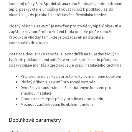
koncem) délky 3 m. Spodní strana rohože obsahuje oboustranné
lepící pásky, které umožňují fixovat rohož k podkladu až do
okamžiku, kdy je rohož zastěrkována flexibilním tmelem.
Plošný příkon 100 W/m² je navržen pro trvalé vytápění objektů a
zajišťuje rovnoměrné rozložení tepla po celé ploše rohože.
Produkt je vhodný tam, kde je požadavek na stabilní a
kontinuální zdroj tepla.
Instalace dvoužilové rohože je jednodušší než u jednožilových
typů: při pokládce není nutné se vracet zpět k místu připojení,
což urychluje montáž a zjednodušuje práci instalačního technika.
Připraveno do vlhkých prostor díky ochrannému opletení
Plošný příkon 100 W/m² pro trvalé vytápění
Dvoužilová konstrukce s 3 m studeným koncem pro
snadnou instalaci
Oboustranné lepící pásky pro fixaci k podkladu
Možnost zastěrkování flexibilním tmelem
Doplňkové parametry