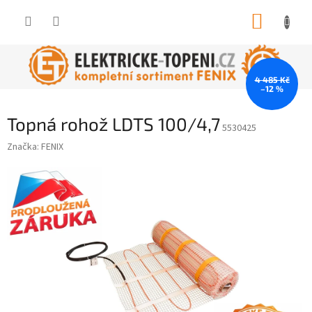
Přejít
NÁKUP
na
obsah
KOŠÍK
4 485 Kč
–12 %
Topná rohož LDTS 100/4,7
5530425
Značka:
FENIX