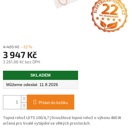
4 485 Kč
–12 %
3 947 Kč
3 261,98 Kč bez DPH
Měrná
SKLADEM
cena:
11.8.2026
Přidat do košíku
Topná rohož LDTS 100/4,7 | Dvoužilová topná rohož o výkonu 460 W
určená pro trvalé vytápění ve vlhkých prostorách.