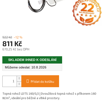
922 Kč
–12 %
811 Kč
670,25 Kč bez DPH
Měrná
SKLADEM IHNED K ODESLÁNÍ
cena:
10.8.2026
Přidat do košíku
Topná rohož LDTS 160/0,5 | Dvoužilová topná rohož s příkonem 160
W/m², ideální pro běžné a vlhké prostory.