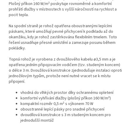
Plošný příkon 160 W/m² poskytuje rovnoměrné a komfortní
prohřátí dlažby v místnostech s vyšší náročností na rychlost a
pocit tepla.
Na spodní straně je rohož opatřena oboustrannými lepícími
páskami, které umožňují pevné přichycení k podkladu až do
okamžiku, kdy je rohož zastěrkována flexibilním tmelem. Toto
řešení usnadňuje přesné umístění a zamezuje posunu během
pokládky.
Topná rohož je vyrobena z dvoužilového kabelu ø3,5 mm a je
opatřena jedním připojovacím vodičem (tzv. studeným koncem)
o délce 3 m. Dvoužilová konstrukce zjednodušuje instalaci oproti
jednožilovým typům, protože není nutné vracet se k místu
připojení.
vhodná do vlhkých prostor díky ochrannému opletení
komfortní vyhřívání dlažby (plošný příkon 160 W/m²)
kompaktní rozměr 0,5 m² s výkonem 70 W
oboustranné lepící pásky pro snadné přichycení
dvoudílová konstrukce s 3 m studeným koncem pro
jednodušší montáž