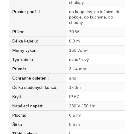
chalupy
Prostor použití
:
do koupelny, do ložnice, do
pokoje, do kuchyně, do
chodby
Příkon
:
70 W
Délka kabelu
:
0,9 m
Měrný výkon
:
160 W/m²
Typ kabelu
:
dvoužilový
Průměr
:
3 - 4 mm
Ochranné opletení
:
ano
Délka studených konců
:
1x 3m
Krytí
:
IP 67
Napájecí napětí
:
230 V / 50 Hz
Plocha
:
0,5 m²
Šířka
:
0,5 m
Třída izolace
:
I.