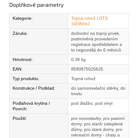
Doplňkové parametry
Kategorie
:
Topná rohož LDTS
160W/m2
Záruka
:
doživotní na topný prvek,
podmíněná provedením
registrace spotřebitelem a
to nejpozději do 6 měsíců
Hmotnost
:
0.38 kg
EAN
:
8590875025625
Typ produktu
:
Topná rohož
Konstrukce / Podklad
:
do samonivelační stěrky, do
tmelu
Podlahová krytina /
pod dlažbu, pod vinyl
Povrch
:
Použití
:
pro novostavby, pro pasivní
domy, pro starší zateplené
důmy, pro staré domy, pro
rekreační domy - chaty a