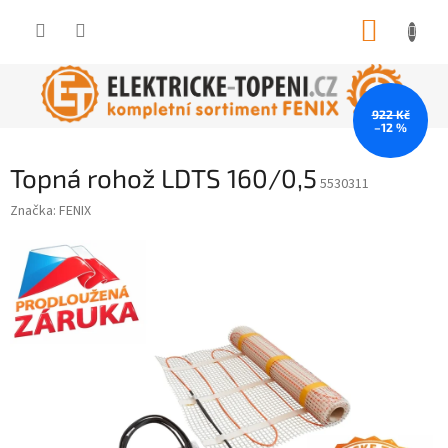
Přejít
NÁKUP
na
obsah
KOŠÍK
922 Kč
–12 %
Topná rohož LDTS 160/0,5
5530311
Značka:
FENIX