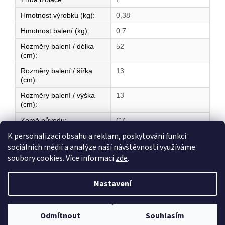
Hmotnost výrobku (kg)
:
0,38
Hmotnost balení (kg)
:
0.7
Rozměry balení / délka
52
(cm)
:
Rozměry balení / šířka
13
(cm)
:
Rozměry balení / výška
13
(cm)
:
Země původu
:
CZ
K personalizaci obsahu a reklam, poskytování funkcí
sociálních médií a analýze naší návštěvnosti využíváme
Z
soubory cookies. Více informací
zde
.
á
Vytvořil Shoptet
p
Nastavení
a
t
Copyright 2026
ELEKTRICKÉ TOPENÍ
. Všechna práva vyhrazena.
í
Odmítnout
Souhlasím
Upravit nastavení cookies