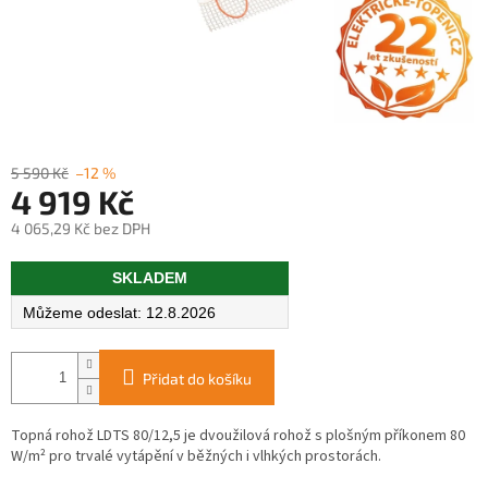
5 590 Kč
–12 %
4 919 Kč
4 065,29 Kč bez DPH
Měrná
SKLADEM
cena:
12.8.2026
Přidat do košíku
Topná rohož LDTS 80/12,5 je dvoužilová rohož s plošným příkonem 80
W/m² pro trvalé vytápění v běžných i vlhkých prostorách.