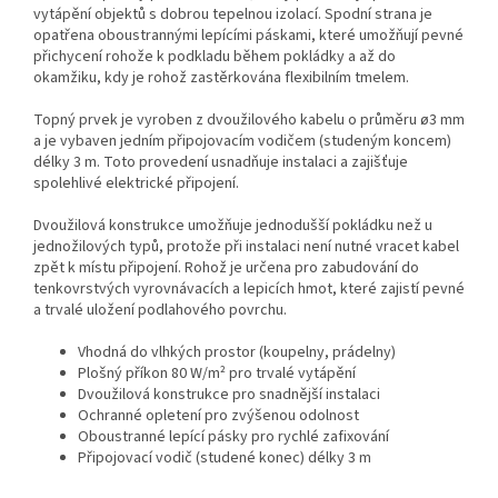
vytápění objektů s dobrou tepelnou izolací. Spodní strana je
opatřena oboustrannými lepícími páskami, které umožňují pevné
přichycení rohože k podkladu během pokládky a až do
okamžiku, kdy je rohož zastěrkována flexibilním tmelem.
Topný prvek je vyroben z dvoužilového kabelu o průměru ø3 mm
a je vybaven jedním připojovacím vodičem (studeným koncem)
délky 3 m. Toto provedení usnadňuje instalaci a zajišťuje
spolehlivé elektrické připojení.
Dvoužilová konstrukce umožňuje jednodušší pokládku než u
jednožilových typů, protože při instalaci není nutné vracet kabel
zpět k místu připojení. Rohož je určena pro zabudování do
tenkovrstvých vyrovnávacích a lepicích hmot, které zajistí pevné
a trvalé uložení podlahového povrchu.
Vhodná do vlhkých prostor (koupelny, prádelny)
Plošný příkon 80 W/m² pro trvalé vytápění
Dvoužilová konstrukce pro snadnější instalaci
Ochranné opletení pro zvýšenou odolnost
Oboustranné lepící pásky pro rychlé zafixování
Připojovací vodič (studené konec) délky 3 m