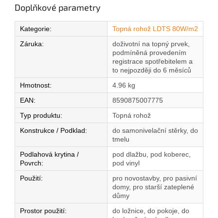
Doplňkové parametry
Kategorie
:
Topná rohož LDTS 80W/m2
Záruka
:
doživotní na topný prvek,
podmíněná provedením
registrace spotřebitelem a
to nejpozději do 6 měsíců
Hmotnost
:
4.96 kg
EAN
:
8590875007775
Typ produktu
:
Topná rohož
Konstrukce / Podklad
:
do samonivelační stěrky, do
tmelu
Podlahová krytina /
pod dlažbu, pod koberec,
Povrch
:
pod vinyl
Použití
:
pro novostavby, pro pasivní
domy, pro starší zateplené
důmy
Prostor použití
:
do ložnice, do pokoje, do