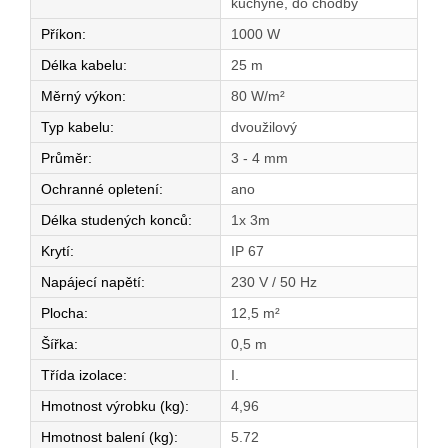
kuchyně, do chodby
Příkon
:
1000 W
Délka kabelu
:
25 m
Měrný výkon
:
80 W/m²
Typ kabelu
:
dvoužilový
Průměr
:
3 - 4 mm
Ochranné opletení
:
ano
Délka studených konců
:
1x 3m
Krytí
:
IP 67
Napájecí napětí
:
230 V / 50 Hz
Plocha
:
12,5 m²
Šířka
:
0,5 m
Třída izolace
:
I.
Hmotnost výrobku (kg)
:
4,96
Hmotnost balení (kg)
:
5.72