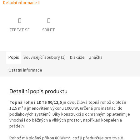
Detailní informace
ZEPTAT SE
SDÍLET
Popis
Související soubory (1)
Diskuze
Značka
Ostatní informace
Detailní popis produktu
Topná rohož LDTS 80/12,5
je dvoužilová topná rohož o ploše
12,5 m² a jmenovitém výkonu 1000 W, určená pro instalaci do
podlahových systémů. Díky konstrukci s ochranným opletením je
vhodná i do běžných a vlhkých prostor, například koupelen a
prádeln.
Rohož má plošný příkon 80 W/m², což ji předurčuje pro trvalé