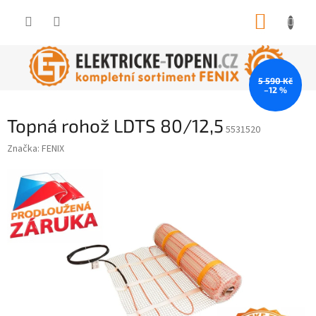
Přejít
NÁKUP
na
obsah
KOŠÍK
5 590 Kč
–12 %
Topná rohož LDTS 80/12,5
5531520
Značka:
FENIX