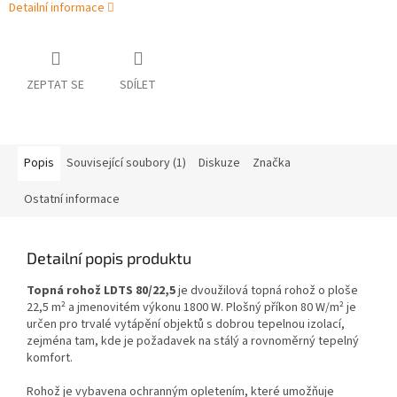
Detailní informace
ZEPTAT SE
SDÍLET
Popis
Související soubory (1)
Diskuze
Značka
Ostatní informace
Detailní popis produktu
Topná rohož LDTS 80/22,5
je dvoužilová topná rohož o ploše
22,5 m² a jmenovitém výkonu 1800 W. Plošný příkon 80 W/m² je
určen pro trvalé vytápění objektů s dobrou tepelnou izolací,
zejména tam, kde je požadavek na stálý a rovnoměrný tepelný
komfort.
Rohož je vybavena ochranným opletením, které umožňuje