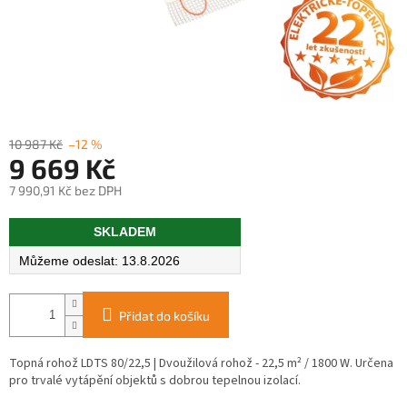
10 987 Kč
–12 %
9 669 Kč
7 990,91 Kč bez DPH
Měrná
SKLADEM
cena:
13.8.2026
Přidat do košíku
Topná rohož LDTS 80/22,5 | Dvoužilová rohož - 22,5 m² / 1800 W. Určena
pro trvalé vytápění objektů s dobrou tepelnou izolací.