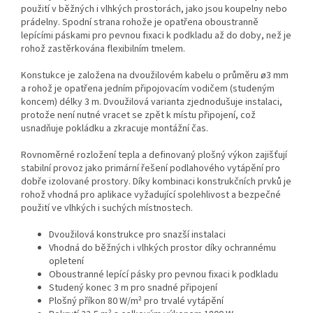
použití v běžných i vlhkých prostorách, jako jsou koupelny nebo
prádelny. Spodní strana rohože je opatřena oboustranně
lepícími páskami pro pevnou fixaci k podkladu až do doby, než je
rohož zastěrkována flexibilním tmelem.
Konstukce je založena na dvoužilovém kabelu o průměru ø3 mm
a rohož je opatřena jedním připojovacím vodičem (studeným
koncem) délky 3 m. Dvoužilová varianta zjednodušuje instalaci,
protože není nutné vracet se zpět k místu připojení, což
usnadňuje pokládku a zkracuje montážní čas.
Rovnoměrné rozložení tepla a definovaný plošný výkon zajišťují
stabilní provoz jako primární řešení podlahového vytápění pro
dobře izolované prostory. Díky kombinaci konstrukčních prvků je
rohož vhodná pro aplikace vyžadující spolehlivost a bezpečné
použití ve vlhkých i suchých místnostech.
Dvoužilová konstrukce pro snazší instalaci
Vhodná do běžných i vlhkých prostor díky ochrannému
opletení
Oboustranné lepící pásky pro pevnou fixaci k podkladu
Studený konec 3 m pro snadné připojení
Plošný příkon 80 W/m² pro trvalé vytápění