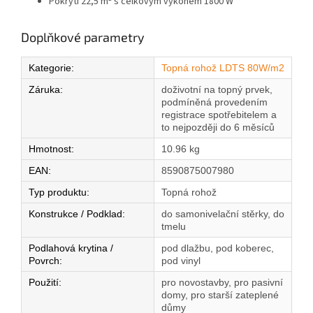
Pokrytí 22,5 m² s celkovým výkonem 1800 W
Doplňkové parametry
Kategorie
:
Topná rohož LDTS 80W/m2
Záruka
:
doživotní na topný prvek,
podmíněná provedením
registrace spotřebitelem a
to nejpozději do 6 měsíců
Hmotnost
:
10.96 kg
EAN
:
8590875007980
Typ produktu
:
Topná rohož
Konstrukce / Podklad
:
do samonivelační stěrky, do
tmelu
Podlahová krytina /
pod dlažbu, pod koberec,
Povrch
:
pod vinyl
Použití
:
pro novostavby, pro pasivní
domy, pro starší zateplené
důmy