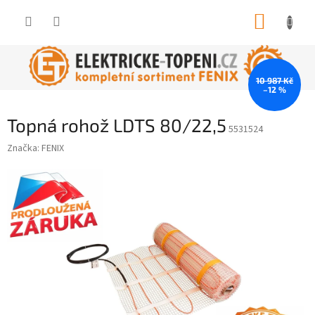
Přejít
NÁKUP
na
obsah
KOŠÍK
10 987 Kč
–12 %
Topná rohož LDTS 80/22,5
5531524
Značka:
FENIX