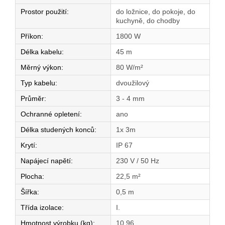
Prostor použití
:
do ložnice, do pokoje, do
kuchyně, do chodby
Příkon
:
1800 W
Délka kabelu
:
45 m
Měrný výkon
:
80 W/m²
Typ kabelu
:
dvoužilový
Průměr
:
3 - 4 mm
Ochranné opletení
:
ano
Délka studených konců
:
1x 3m
Krytí
:
IP 67
Napájecí napětí
:
230 V / 50 Hz
Plocha
:
22,5 m²
Šířka
:
0,5 m
Třída izolace
:
I.
Hmotnost výrobku (kg)
:
10,96