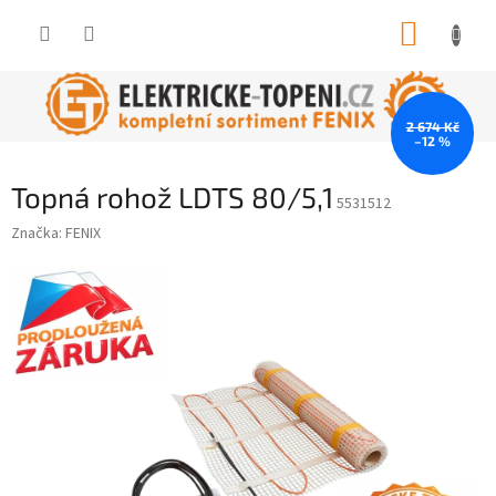
Přejít
NÁKUP
na
obsah
KOŠÍK
2 674 Kč
–12 %
Topná rohož LDTS 80/5,1
5531512
Značka:
FENIX