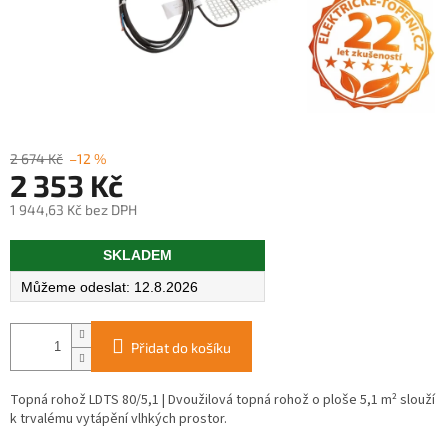
2 674 Kč
–12 %
2 353 Kč
1 944,63 Kč bez DPH
Měrná
SKLADEM
cena:
12.8.2026
Přidat do košíku
Topná rohož LDTS 80/5,1 | Dvoužilová topná rohož o ploše 5,1 m² slouží
k trvalému vytápění vlhkých prostor.