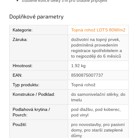
Studené konce délky 3 m pro snadné připojení
Doplňkové parametry
Kategorie
:
Topná rohož LDTS 80W/m2
Záruka
:
doživotní na topný prvek,
podmíněná provedením
registrace spotřebitelem a
to nejpozději do 6 měsíců
Hmotnost
:
1.92 kg
EAN
:
8590875007737
Typ produktu
:
Topná rohož
Konstrukce / Podklad
:
do samonivelační stěrky, do
tmelu
Podlahová krytina /
pod dlažbu, pod koberec,
Povrch
:
pod vinyl
Použití
:
pro novostavby, pro pasivní
domy, pro starší zateplené
důmy