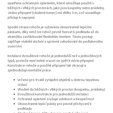
opatřena ochranným opletením, které umožňuje použití v
běžných i vlhkých prostorách, jako jsou koupelny nebo prádelny.
Jedno připojení (studené konec) má délku 3 m, což usnadňuje
přístup k napojení.
Spodní strana rohože je vybavena oboustranně lepícími
páskami, díky nimž lze rohož pevně fixovat k podkladu až do
okamžiku zastěrkování flexibilním tmelem. Tento postup
zajišťuje stabilní uložení a správné zabudování do podlahového
souvrství.
Instalace dvoužilové rohože je jednodušší než u jednožilových
typů, protože není nutné vracet se zpět k místu připojení.
Konstrukce rohože a použité připojení tak zkracují a
zjednodušují montážní práce.
Určeno pro trvalé vytápění objektů s dobrou tepelnou
izolací
Vhodné do běžných i vlhkých prostor (koupelny, prádelny)
Dvoužilová konstrukce pro jednodušší instalaci
Ochranné opletení zvyšuje odolnost a bezpečnost
Oboustranné lepící pásky pro pevné přichycení k
podkladu