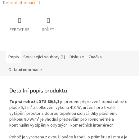
Detailní informace
ZEPTAT SE
SDÍLET
Popis
Související soubory (1)
Diskuze
Značka
Ostatní informace
Detailní popis produktu
Topná rohož LDTS 80/5,1
je předem připravená topná rohož o
ploše 5,1 m² a celkovém výkonu 410 W, určená pro trvalé
vytápění prostor s dobrou tepelnou izolací. Díky plošnému
příkonu 80 W/m² je vhodná především pro rovnoměrné a
kontinuální vytápění v obytných i komerčních interiérech.
Rohož je vyrobena z dvoužilového kabelu o průměru ø3 mm a je