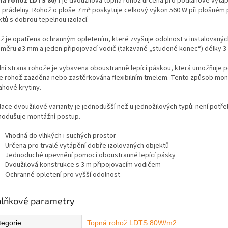
á rohož LDTS 80/7
je dvoužilová topná rohož určená pro podlahové vytápě
 prádelny. Rohož o ploše 7 m² poskytuje celkový výkon 560 W při plošném p
tů s dobrou tepelnou izolací.
ž je opatřena ochranným opletením, které zvyšuje odolnost v instalovaný
ůměru ø3 mm a jeden připojovací vodič (takzvané „studené konec“) délky 3
ní strana rohože je vybavena oboustranně lepící páskou, která umožňuje 
je rohož zazděna nebo zastěrkována flexibilním tmelem. Tento způsob mont
ahové krytiny.
lace dvoužilové varianty je jednodušší než u jednožilových typů: není potře
nodušuje montážní postup.
Vhodná do vlhkých i suchých prostor
Určena pro trvalé vytápění dobře izolovaných objektů
Jednoduché upevnění pomocí oboustranné lepící pásky
Dvoužilová konstrukce s 3 m připojovacím vodičem
Ochranné opletení pro vyšší odolnost
lňkové parametry
tegorie
:
Topná rohož LDTS 80W/m2