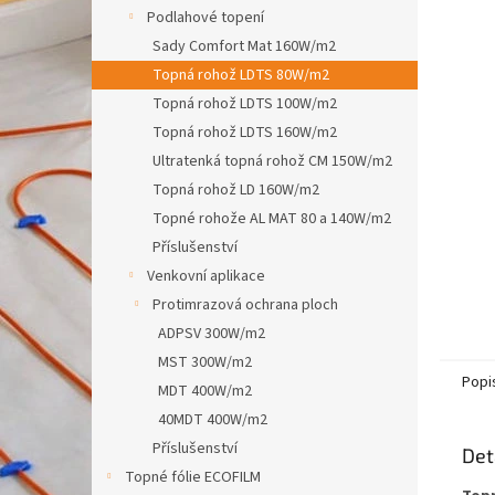
n
Podlahové topení
e
Sady Comfort Mat 160W/m2
l
Topná rohož LDTS 80W/m2
Topná rohož LDTS 100W/m2
Topná rohož LDTS 160W/m2
Ultratenká topná rohož CM 150W/m2
Topná rohož LD 160W/m2
Topné rohože AL MAT 80 a 140W/m2
Příslušenství
Venkovní aplikace
Protimrazová ochrana ploch
ADPSV 300W/m2
MST 300W/m2
Popi
MDT 400W/m2
40MDT 400W/m2
Příslušenství
Det
Topné fólie ECOFILM