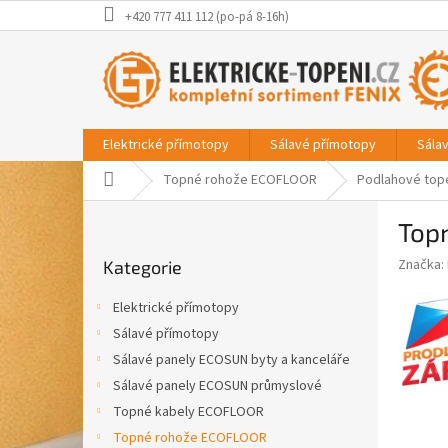
Přejít
+420 777 411 112 (po-pá 8-16h)
na
obsah
Elektrické přímotopy
Sálavé přímotopy
Sála
Domů
Topné rohože ECOFLOOR
Podlahové top
P
Top
o
Přeskočit
s
Značka:
Kategorie
kategorie
t
r
Elektrické přímotopy
a
Sálavé přímotopy
n
Sálavé panely ECOSUN byty a kanceláře
n
í
Sálavé panely ECOSUN průmyslové
p
Topné kabely ECOFLOOR
a
Topné rohože ECOFLOOR