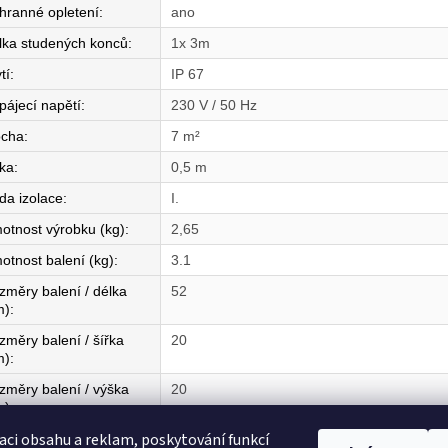
hranné opletení
:
ano
lka studených konců
:
1x 3m
tí
:
IP 67
pájecí napětí
:
230 V / 50 Hz
ocha
:
7 m²
řka
:
0,5 m
da izolace
:
I.
otnost výrobku (kg)
:
2,65
otnost balení (kg)
:
3.1
změry balení / délka
52
m)
:
změry balení / šířka
20
m)
:
změry balení / výška
20
m)
:
aci obsahu a reklam, poskytování funkcí
mě původu
:
CZ