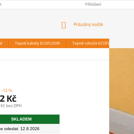
BNÍCH ÚDAJŮ
Přihlášení
NÁKUPNÍ
Prázdný košík
KOŠÍK
vé
Topné kabely ECOFLOOR
Topné rohože ECOFLOOR
T
–12 %
2 Kč
 Kč bez DPH
SKLADEM
12.8.2026