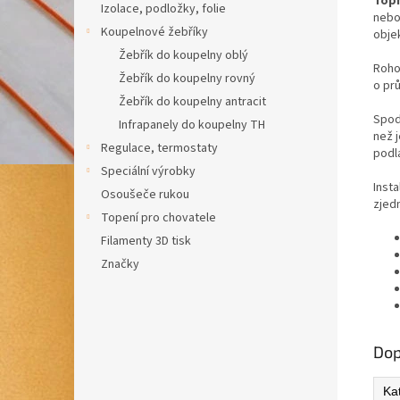
Topn
Izolace, podložky, folie
nebo
Koupelnové žebříky
objek
Žebřík do koupelny oblý
Roho
Žebřík do koupelny rovný
o pr
Žebřík do koupelny antracit
Spod
Infrapanely do koupelny TH
než 
Regulace, termostaty
podl
Speciální výrobky
Insta
Osoušeče rukou
zjed
Topení pro chovatele
Filamenty 3D tisk
Značky
Dop
Ka