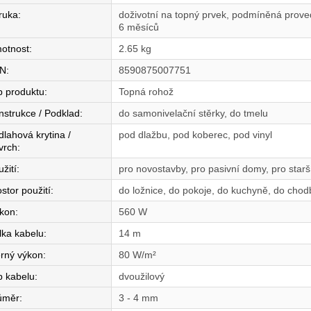
ruka
:
doživotní na topný prvek, podmíněná proved
6 měsíců
otnost
:
2.65 kg
N
:
8590875007751
p produktu
:
Topná rohož
nstrukce / Podklad
:
do samonivelační stěrky, do tmelu
dlahová krytina /
pod dlažbu, pod koberec, pod vinyl
vrch
:
žití
:
pro novostavby, pro pasivní domy, pro star
stor použití
:
do ložnice, do pokoje, do kuchyně, do chod
íkon
:
560 W
lka kabelu
:
14 m
rný výkon
:
80 W/m²
p kabelu
:
dvoužilový
ůměr
:
3 - 4 mm