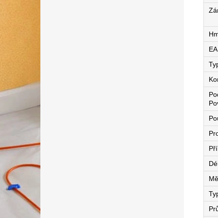
Zá
Hm
EA
Ty
Ko
Po
Po
Pou
Pro
Př
Dé
Mě
Ty
Pr