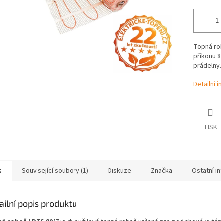
Topná ro
příkonu 8
prádelny.
Detailní 
TISK
s
Související soubory (1)
Diskuze
Značka
Ostatní i
ailní popis produktu