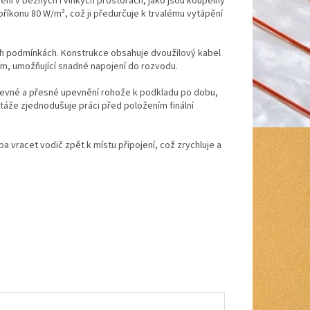
ní v běžných i vlhkých prostorách, jako jsou koupelny
říkonu 80 W/m², což ji předurčuje k trvalému vytápění
ch podmínkách. Konstrukce obsahuje dvoužilový kabel
 m, umožňující snadné napojení do rozvodu.
pevné a přesné upevnění rohože k podkladu po dobu,
áže zjednodušuje práci před položením finální
ba vracet vodič zpět k místu připojení, což zrychluje a