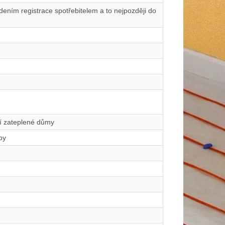
ením registrace spotřebitelem a to nejpozději do
ší zateplené důmy
by