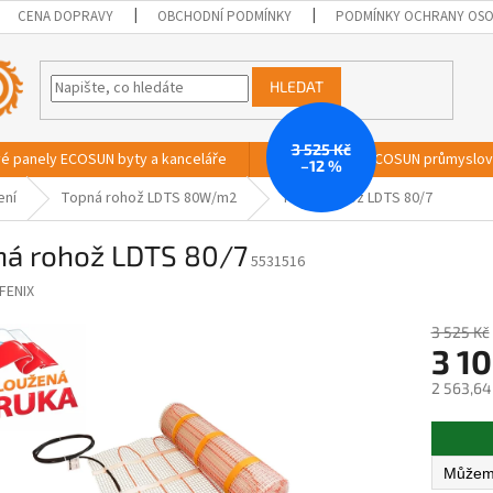
CENA DOPRAVY
OBCHODNÍ PODMÍNKY
PODMÍNKY OCHRANY OSO
HLEDAT
3 525 Kč
vé panely ECOSUN byty a kanceláře
Sálavé panely ECOSUN průmyslo
–12 %
ení
Topná rohož LDTS 80W/m2
Topná rohož LDTS 80/7
ná rohož LDTS 80/7
5531516
FENIX
3 525 Kč
3 10
2 563,64
Měrná
cena: