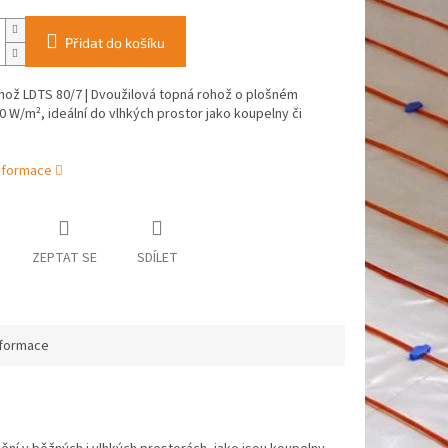
Přidat do košíku
hož LDTS 80/7 | Dvoužilová topná rohož o plošném
0 W/m², ideální do vlhkých prostor jako koupelny či
informace
ZEPTAT SE
SDÍLET
nformace