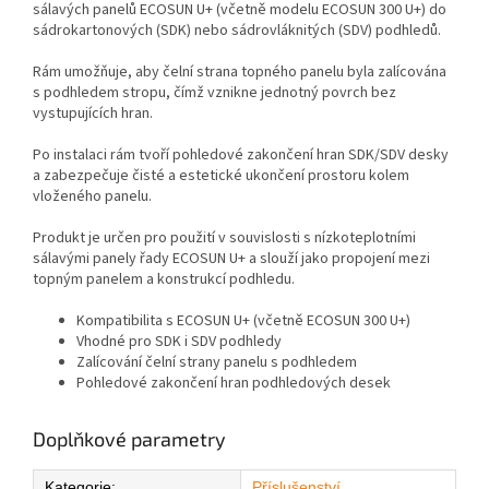
sálavých panelů ECOSUN U+ (včetně modelu ECOSUN 300 U+) do
sádrokartonových (SDK) nebo sádrovláknitých (SDV) podhledů.
Rám umožňuje, aby čelní strana topného panelu byla zalícována
s podhledem stropu, čímž vznikne jednotný povrch bez
vystupujících hran.
Po instalaci rám tvoří pohledové zakončení hran SDK/SDV desky
a zabezpečuje čisté a estetické ukončení prostoru kolem
vloženého panelu.
Produkt je určen pro použití v souvislosti s nízkoteplotními
sálavými panely řady ECOSUN U+ a slouží jako propojení mezi
topným panelem a konstrukcí podhledu.
Kompatibilita s ECOSUN U+ (včetně ECOSUN 300 U+)
Vhodné pro SDK i SDV podhledy
Zalícování čelní strany panelu s podhledem
Pohledové zakončení hran podhledových desek
Doplňkové parametry
Kategorie
:
Příslušenství