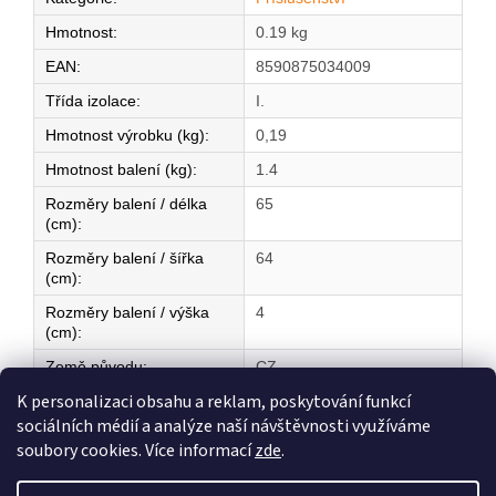
Hmotnost
:
0.19 kg
EAN
:
8590875034009
Třída izolace
:
I.
Hmotnost výrobku (kg)
:
0,19
Hmotnost balení (kg)
:
1.4
Rozměry balení / délka
65
(cm)
:
Rozměry balení / šířka
64
(cm)
:
Rozměry balení / výška
4
(cm)
:
Země původu
:
CZ
K personalizaci obsahu a reklam, poskytování funkcí
sociálních médií a analýze naší návštěvnosti využíváme
Z
soubory cookies. Více informací
zde
.
á
Vytvořil Shoptet