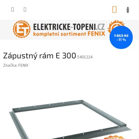
Přejít
NÁKUP
na
obsah
KOŠÍK
1 653 Kč
–11 %
Zápustný rám E 300
5401224
Značka:
FENIX