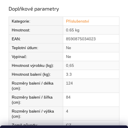
Doplňkové parametry
Kategorie
:
Příslušenství
Hmotnost
:
0.65 kg
EAN
:
8590875034023
Teplotní útlum
:
Ne
Vypínač
:
Ne
Hmotnost výrobku (kg)
:
0,65
Hmotnost balení (kg)
:
3.3
Rozměry balení / délka
124
(cm)
:
Rozměry balení / šířka
84
(cm)
:
Rozměry balení / výška
4
(cm)
:
Země původu
:
CZ