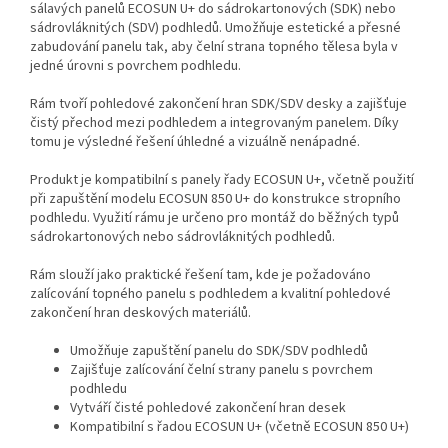
sálavých panelů ECOSUN U+ do sádrokartonových (SDK) nebo
sádrovláknitých (SDV) podhledů. Umožňuje estetické a přesné
zabudování panelu tak, aby čelní strana topného tělesa byla v
jedné úrovni s povrchem podhledu.
Rám tvoří pohledové zakončení hran SDK/SDV desky a zajišťuje
čistý přechod mezi podhledem a integrovaným panelem. Díky
tomu je výsledné řešení úhledné a vizuálně nenápadné.
Produkt je kompatibilní s panely řady ECOSUN U+, včetně použití
při zapuštění modelu ECOSUN 850 U+ do konstrukce stropního
podhledu. Využití rámu je určeno pro montáž do běžných typů
sádrokartonových nebo sádrovláknitých podhledů.
Rám slouží jako praktické řešení tam, kde je požadováno
zalícování topného panelu s podhledem a kvalitní pohledové
zakončení hran deskových materiálů.
Umožňuje zapuštění panelu do SDK/SDV podhledů
Zajišťuje zalícování čelní strany panelu s povrchem
podhledu
Vytváří čisté pohledové zakončení hran desek
Kompatibilní s řadou ECOSUN U+ (včetně ECOSUN 850 U+)