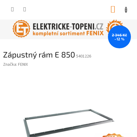
Přejít
NÁKUP
na
obsah
KOŠÍK
2 346 Kč
–12 %
Zápustný rám E 850
5401226
Značka:
FENIX