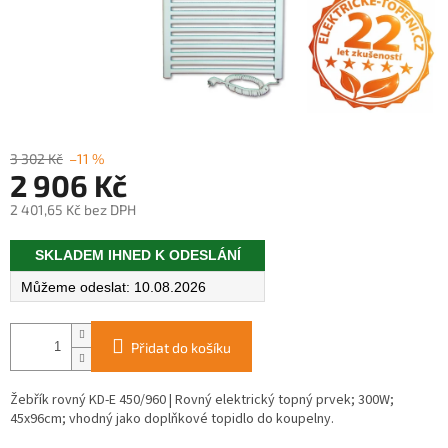
3 302 Kč
–11 %
2 906 Kč
2 401,65 Kč bez DPH
Měrná
SKLADEM IHNED K ODESLÁNÍ
cena:
10.08.2026
Přidat do košíku
Žebřík rovný KD-E 450/960 | Rovný elektrický topný prvek; 300W;
45x96cm; vhodný jako doplňkové topidlo do koupelny.