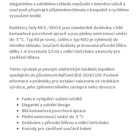
elegantnímu a subtilnímu vzhledu nepůsobí v interiéru rušivě a
současně přispívají k příjemnému klimatu v koupelně a rychlému
vysoušení textilií.
Radiátory řady KD-E / KDO-E jsou standardně dodávány v bílé
komaxitové povrchové úpravě a jsou plněny nemrznoucí směsí
do -5 °C. Typ KD je rovný, zatímco typ KDO je vyklenutý do
mírného oblouku. Součástí dodávky je kroucená přívodní šňůra
délky 1 m (rozvinutá 3,5 m) s vidlicí UniSchuko a konzoly pro
zavěšení tělesa.
Tento výrobek je pevným elektrickým lokálním topidlem
spadajícím do působnosti Nařízení (EU) 2024/1103. Povinné
informace a podmínky pro instalaci naleznete na stránkách
výrobce, jeho zplnomocněného zástupce nebo dovozce.
Funkce vytápění i sušení ručníků
Elegantní a subtilní design
Bílá komaxitová povrchová úprava
Plnění nemrznoucí směsí do -5 °C
Dodáváno s přívodní šňůrou a vidlicí UniSchuko
Konzoly pro zavěšení součástí balení