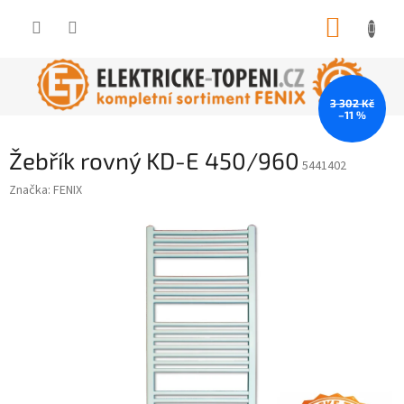
Přejít
NÁKUP
na
obsah
KOŠÍK
3 302 Kč
–11 %
Žebřík rovný KD-E 450/960
5441402
Značka:
FENIX