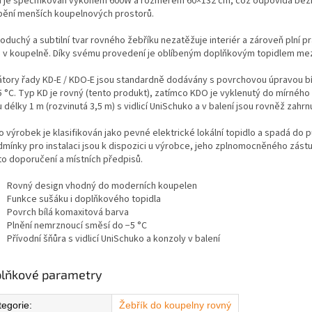
ů je specifikován výkonem 600W a rozměrem 60×132 cm, což odpovídá běž
pění menších koupelnových prostorů.
duchý a subtilní tvar rovného žebříku nezatěžuje interiér a zároveň plní pr
a v koupelně. Díky svému provedení je oblíbeným doplňkovým topidlem mez
átory řady KD-E / KDO-E jsou standardně dodávány s povrchovou úpravou b
5 °C. Typ KD je rovný (tento produkt), zatímco KDO je vyklenutý do mírnéh
 délky 1 m (rozvinutá 3,5 m) s vidlicí UniSchuko a v balení jsou rovněž zahr
o výrobek je klasifikován jako pevné elektrické lokální topidlo a spadá do 
dmínky pro instalaci jsou k dispozici u výrobce, jeho zplnomocněného zás
to doporučení a místních předpisů.
Rovný design vhodný do moderních koupelen
Funkce sušáku i doplňkového topidla
Povrch bílá komaxitová barva
Plnění nemrznoucí směsí do −5 °C
Přívodní šňůra s vidlicí UniSchuko a konzoly v balení
lňkové parametry
tegorie
:
Žebřík do koupelny rovný