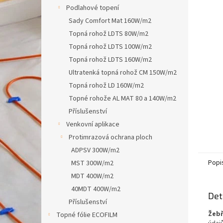
n
Podlahové topení
e
Sady Comfort Mat 160W/m2
l
Topná rohož LDTS 80W/m2
Topná rohož LDTS 100W/m2
Topná rohož LDTS 160W/m2
Ultratenká topná rohož CM 150W/m2
Topná rohož LD 160W/m2
Topné rohože AL MAT 80 a 140W/m2
Příslušenství
Venkovní aplikace
Protimrazová ochrana ploch
ADPSV 300W/m2
Popi
MST 300W/m2
MDT 400W/m2
40MDT 400W/m2
Det
Příslušenství
Žebř
Topné fólie ECOFILM