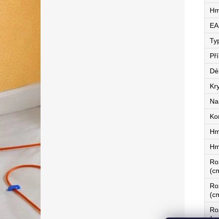
Hm
EA
Ty
Př
Dé
Kry
Na
Ko
Hm
Hm
Ro
(c
Ro
(c
Ro
(c