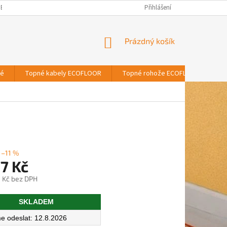
BNÍCH ÚDAJŮ
Přihlášení
NÁKUPNÍ
Prázdný košík
KOŠÍK
vé
Topné kabely ECOFLOOR
Topné rohože ECOFLOOR
T
–11 %
7 Kč
 Kč bez DPH
SKLADEM
12.8.2026