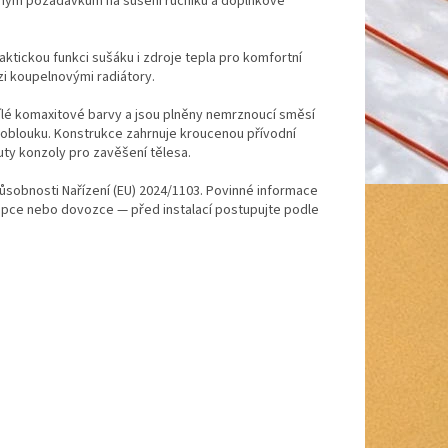
ným požadavkům na sušení ručníků a doplňkové
aktickou funkci sušáku i zdroje tepla pro komfortní
i koupelnovými radiátory.
ílé komaxitové barvy a jsou plněny nemrznoucí směsí
o oblouku. Konstrukce zahrnuje kroucenou přívodní
nuty konzoly pro zavěšení tělesa.
působnosti Nařízení (EU) 2024/1103. Povinné informace
tupce nebo dovozce — před instalací postupujte podle