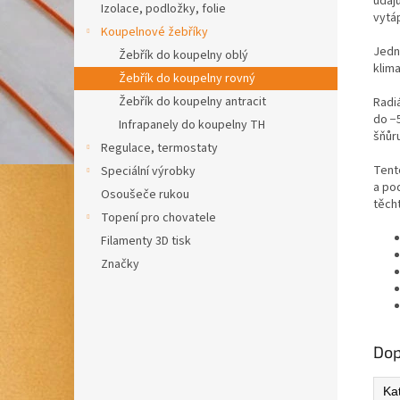
údaj
Izolace, podložky, folie
vytá
Koupelnové žebříky
Jedno
Žebřík do koupelny oblý
klim
Žebřík do koupelny rovný
Žebřík do koupelny antracit
Radi
do −
Infrapanely do koupelny TH
šňůru
Regulace, termostaty
Tent
Speciální výrobky
a po
Osoušeče rukou
těch
Topení pro chovatele
Filamenty 3D tisk
Značky
Dop
Ka