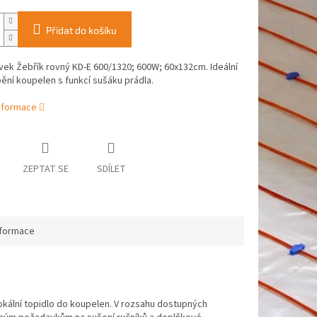
Přidat do košíku
ek Žebřík rovný KD-E 600/1320; 600W; 60x132cm. Ideální
ění koupelen s funkcí sušáku prádla.
informace
ZEPTAT SE
SDÍLET
nformace
lokální topidlo do koupelen. V rozsahu dostupných