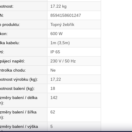
otnost
:
17.22 kg
N
:
8594158601247
p produktu
:
Topný žebřík
íkon
:
600 W
lka kabelu
:
1m (3,5m)
tí
:
IP 65
pájecí napětí
:
230 V / 50 Hz
ntrolka chodu
:
Ne
otnost výrobku (kg)
:
17,22
otnost balení (kg)
:
18
změry balení / délka
142
m)
:
změry balení / šířka
62
m)
:
změry balení / výška
5
m)
: