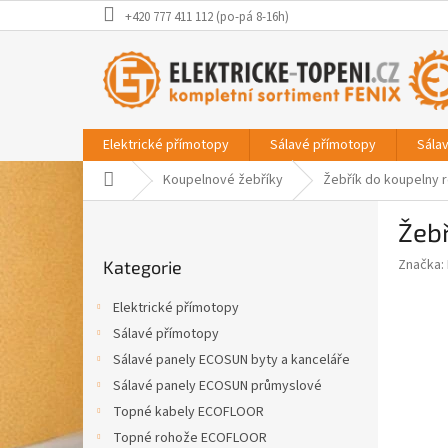
Přejít
+420 777 411 112 (po-pá 8-16h)
na
obsah
Elektrické přímotopy
Sálavé přímotopy
Sála
Domů
Koupelnové žebříky
Žebřík do koupelny 
P
Žeb
o
Přeskočit
s
Značka:
Kategorie
kategorie
t
r
Elektrické přímotopy
a
Sálavé přímotopy
n
Sálavé panely ECOSUN byty a kanceláře
n
í
Sálavé panely ECOSUN průmyslové
p
Topné kabely ECOFLOOR
a
Topné rohože ECOFLOOR