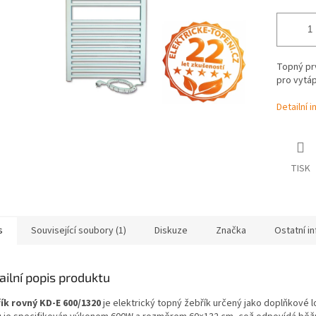
Topný prv
pro vytáp
Detailní 
TISK
s
Související soubory (1)
Diskuze
Značka
Ostatní i
ailní popis produktu
ík rovný KD-E 600/1320
je elektrický topný žebřík určený jako doplňkové 