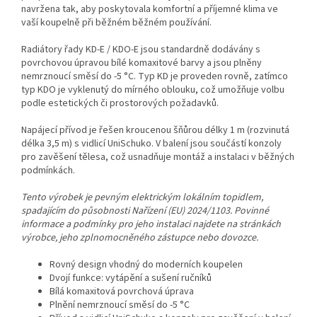
navržena tak, aby poskytovala komfortní a příjemné klima ve
vaší koupelně při běžném běžném používání.
Radiátory řady KD-E / KDO-E jsou standardně dodávány s
povrchovou úpravou bílé komaxitové barvy a jsou plněny
nemrznoucí směsí do -5 °C. Typ KD je proveden rovně, zatímco
typ KDO je vyklenutý do mírného oblouku, což umožňuje volbu
podle estetických či prostorových požadavků.
Napájecí přívod je řešen kroucenou šňůrou délky 1 m (rozvinutá
délka 3,5 m) s vidlicí UniSchuko. V balení jsou součástí konzoly
pro zavěšení tělesa, což usnadňuje montáž a instalaci v běžných
podmínkách.
Tento výrobek je pevným elektrickým lokálním topidlem,
spadajícím do působnosti Nařízení (EU) 2024/1103. Povinné
informace a podmínky pro jeho instalaci najdete na stránkách
výrobce, jeho zplnomocněného zástupce nebo dovozce.
Rovný design vhodný do moderních koupelen
Dvojí funkce: vytápění a sušení ručníků
Bílá komaxitová povrchová úprava
Plnění nemrznoucí směsí do -5 °C