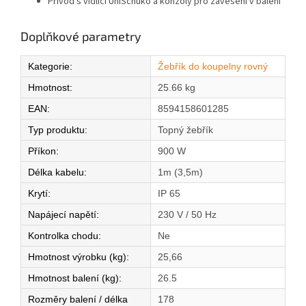
Přívod s vidlicí UniSchuko a konzoly pro zavěšení v balení
Doplňkové parametry
Kategorie
:
Žebřík do koupelny rovný
Hmotnost
:
25.66 kg
EAN
:
8594158601285
Typ produktu
:
Topný žebřík
Příkon
:
900 W
Délka kabelu
:
1m (3,5m)
Krytí
:
IP 65
Napájecí napětí
:
230 V / 50 Hz
Kontrolka chodu
:
Ne
Hmotnost výrobku (kg)
:
25,66
Hmotnost balení (kg)
:
26.5
Rozměry balení / délka
178