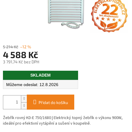
5 214 Kč
–12 %
4 588 Kč
3 791,74 Kč bez DPH
Měrná
SKLADEM
cena:
12.8.2026
Přidat do košíku
Žebřík rovný KD-E 750/1680 | Elektrický topný žebřík o výkonu 900W,
ideální pro efektivní vytápění a sušení v koupelně.