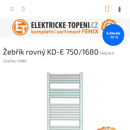
Přejít
NÁKUP
na
obsah
KOŠÍK
5 214 Kč
–12 %
Žebřík rovný KD-E 750/1680
5441410
Značka:
FENIX