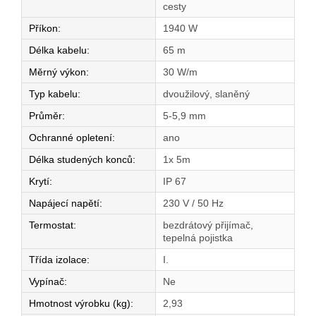
cesty
Příkon
:
1940 W
Délka kabelu
:
65 m
Měrný výkon
:
30 W/m
Typ kabelu
:
dvoužilový, slaněný
Průměr
:
5-5,9 mm
Ochranné opletení
:
ano
Délka studených konců
:
1x 5m
Krytí
:
IP 67
Napájecí napětí
:
230 V / 50 Hz
Termostat
:
bezdrátový přijímač,
tepelná pojistka
Třída izolace
:
I.
Vypínač
:
Ne
Hmotnost výrobku (kg)
:
2,93