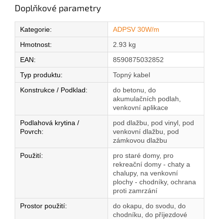
Doplňkové parametry
Kategorie
:
ADPSV 30W/m
Hmotnost
:
2.93 kg
EAN
:
8590875032852
Typ produktu
:
Topný kabel
Konstrukce / Podklad
:
do betonu, do
akumulačních podlah,
venkovní aplikace
Podlahová krytina /
pod dlažbu, pod vinyl, pod
Povrch
:
venkovní dlažbu, pod
zámkovou dlažbu
Použití
:
pro staré domy, pro
rekreační domy - chaty a
chalupy, na venkovní
plochy - chodníky, ochrana
proti zamrzání
Prostor použití
:
do okapu, do svodu, do
chodníku, do příjezdové