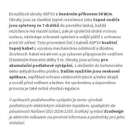
Dvoužilové okruhy ADPSV
s lineárním příkonem 30 W/m
.
Okruhy jsou ze slaněné topné rezistence (oba
topné vodiče
jsou spleteny ze 7 drátků
do pevného lanka), každá
rezistence má vlastní izolaci, pak je společná druhá vrstvou
izolace, následuje ochranné opletení a vnější plášť s ochranou
proti UV záření. Toto provedení činí z kabelů ADPSV
kvalitní
topný kabel
s vysokou mechanickou odolností a dlouhou
životností. Kabel má ø6 mm a je vybaven připojovacím vodičem
(Studeným Koncem) délky 5 m. Okruhy jsou určeny
pro
akumulační podlahové vytápění
, s uložením do betonového
nebo anhydritového potěru.
Dalším využitím jsou venkovní
aplikace
, například ochrana venkovních ploch a/nebo okapů
a svodů před sněhem a ledem. Ke správnému a úspornému
provozu je také nutná vhodná regulace.
V aplikacích podlahového vytápění je tento výrobek
podlahovým elektrickým lokálním topidlem, spadajícím do
působnosti Nařízení (EU) 2024/1103. Grafický symbol
EcoDesign
je aktivním odkazem na povinné informace a podmínky pro jeho
instalaci.