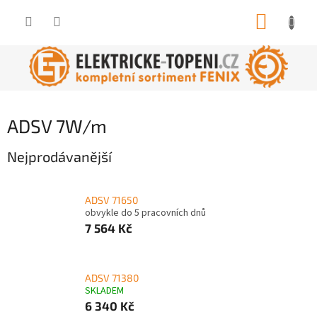
Přejít
NÁKUP
na
obsah
KOŠÍK
ADSV 7W/m
Nejprodávanější
ADSV 71650
obvykle do 5 pracovních dnů
7 564 Kč
ADSV 71380
SKLADEM
6 340 Kč