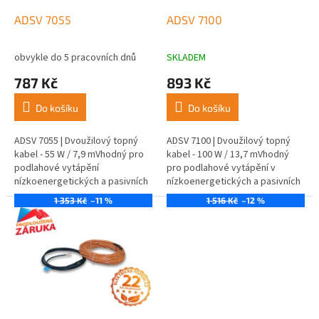
o
d
ADSV 7055
ADSV 7100
u
k
obvykle do 5 pracovních dnů
SKLADEM
t
787 Kč
893 Kč
ů
Do košíku
Do košíku
ADSV 7055 | Dvoužilový topný
ADSV 7100 | Dvoužilový topný
kabel - 55 W / 7,9 mVhodný pro
kabel - 100 W / 13,7 mVhodný
podlahové vytápění
pro podlahové vytápění v
nízkoenergetických a pasivních
nízkoenergetických a pasivních
domů.
domech.
1 353 Kč
–11 %
1 516 Kč
–12 %