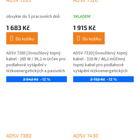
obvykle do 5 pracovních dnů
SKLADEM
1 683 Kč
1 915 Kč
Do košíku
Do košíku
ADSV 7265 | Dvoužilový topný
ADSV 7320 | Dvoužilový topný
kabel - 265 W / 38,2 m.Určen pro
kabel - 320 W / 46,2 mÚčinný
podlahové vytápění v
topný kabel pro podlahové
nízkoenergetických a pasivních
vytápění nízkoenergetických
domech.
domů.
2 542 Kč
–12 %
2 732 Kč
–12 %
ADSV 7380
ADSV 7430