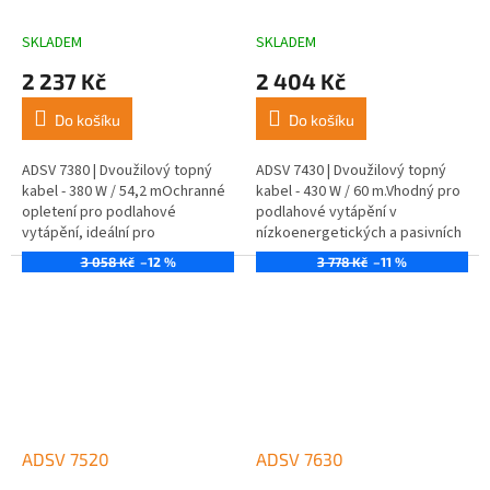
SKLADEM
SKLADEM
2 237 Kč
2 404 Kč
Do košíku
Do košíku
ADSV 7380 | Dvoužilový topný
ADSV 7430 | Dvoužilový topný
kabel - 380 W / 54,2 mOchranné
kabel - 430 W / 60 m.Vhodný pro
opletení pro podlahové
podlahové vytápění v
vytápění, ideální pro
nízkoenergetických a pasivních
nízkoenergetické domy.
domech.
3 058 Kč
–12 %
3 778 Kč
–11 %
ADSV 7520
ADSV 7630