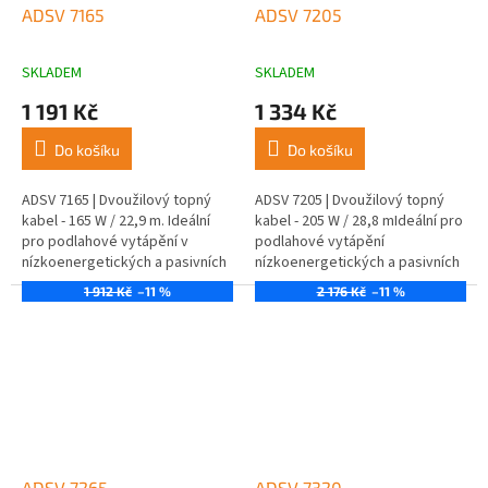
ADSV 7165
ADSV 7205
SKLADEM
SKLADEM
1 191 Kč
1 334 Kč
Do košíku
Do košíku
ADSV 7165 | Dvoužilový topný
ADSV 7205 | Dvoužilový topný
kabel - 165 W / 22,9 m. Ideální
kabel - 205 W / 28,8 mIdeální pro
pro podlahové vytápění v
podlahové vytápění
nízkoenergetických a pasivních
nízkoenergetických a pasivních
domech.
domů.
1 912 Kč
–11 %
2 176 Kč
–11 %
ADSV 7265
ADSV 7320