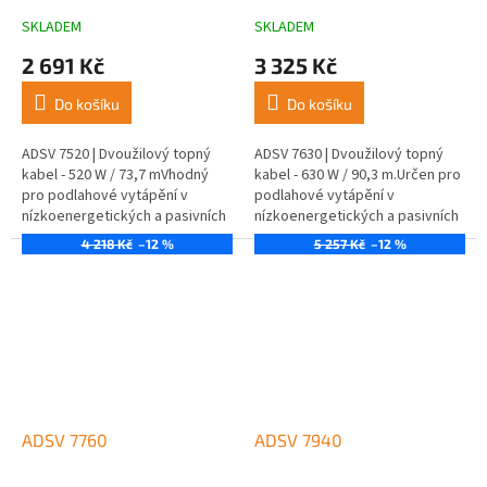
SKLADEM
SKLADEM
2 691 Kč
3 325 Kč
Do košíku
Do košíku
ADSV 7520 | Dvoužilový topný
ADSV 7630 | Dvoužilový topný
kabel - 520 W / 73,7 mVhodný
kabel - 630 W / 90,3 m.Určen pro
pro podlahové vytápění v
podlahové vytápění v
nízkoenergetických a pasivních
nízkoenergetických a pasivních
domech.
domech.
4 218 Kč
–12 %
5 257 Kč
–12 %
ADSV 7760
ADSV 7940