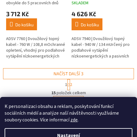
obvykle do 5 pracovních dnů
SKLADEM
3 712 Kč
4 626 Kč
Do košíku
Do košíku
ADSV 7760 | Dvoužilový topný
ADSV 7940 | Dvoužilový topný
kabel - 760 W / 108,8 mOchranné
kabel - 940 W / 134 mUrčený pro
opletení, vhodný pro podlahové
podlahové vytápění
vytápění nízkoenergetických
nízkoenergetických a pasivních
domů.
domů.
NAČÍST DALŠÍ 3
S
1
2
t
O
r
15
položek celkem
v
á
l
NAHORU
n
K personalizaci obsahu a reklam, poskytování funkcí
á
k
sociálních médií a analýze naší návštěvnosti využíváme
d
o
v
Z
a
soubory cookies. Více informací
zde
.
á
c
á
n
í
Vytvořil Shoptet
p
í
Nastavení
p