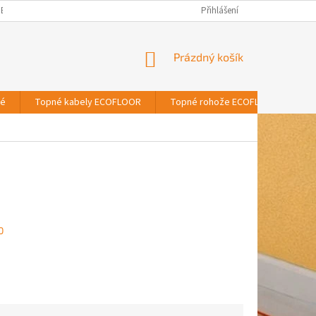
BNÍCH ÚDAJŮ
Přihlášení
NÁKUPNÍ
Prázdný košík
KOŠÍK
vé
Topné kabely ECOFLOOR
Topné rohože ECOFLOOR
T
0