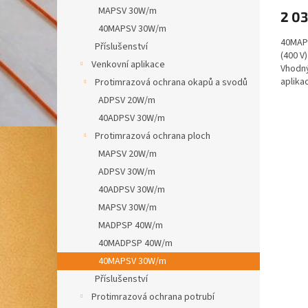
MAPSV 30W/m
2 03
40MAPSV 30W/m
40MAPS
Příslušenství
(400 V
Venkovní aplikace
Vhodný
aplika
Protimrazová ochrana okapů a svodů
ADPSV 20W/m
40ADPSV 30W/m
Protimrazová ochrana ploch
MAPSV 20W/m
ADPSV 30W/m
40ADPSV 30W/m
MAPSV 30W/m
MADPSP 40W/m
40MADPSP 40W/m
40MAPSV 30W/m
Příslušenství
Protimrazová ochrana potrubí