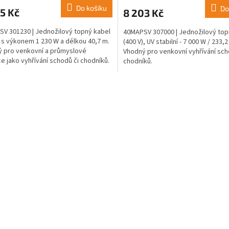
Do košíku
Do
5 Kč
8 203 Kč
V 301230 | Jednožilový topný kabel
40MAPSV 307000 | Jednožilový top
) s výkonem 1 230 W a délkou 40,7 m.
(400 V), UV stabilní - 7 000 W / 233,2
 pro venkovní a průmyslové
Vhodný pro venkovní vyhřívání sch
ce jako vyhřívání schodů či chodníků.
chodníků.
O
v
l
á
d
a
c
í
p
r
v
k
y
v
ý