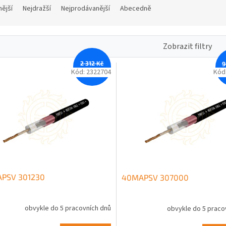
nější
Nejdražší
Nejprodávanější
Abecedně
Zobrazit filtry
2 312 Kč
9
–11 %
Kód:
2322704
Kód
PSV 301230
40MAPSV 307000
obvykle do 5 pracovních dnů
obvykle do 5 praco