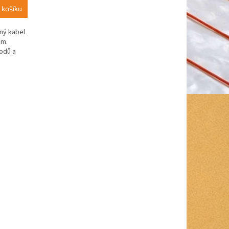
 košíku
ný kabel
 m.
odů a