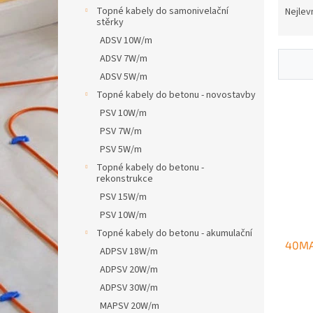
n
a
Topné kabely do samonivelační
Nejlev
e
stěrky
z
l
e
ADSV 10W/m
n
ADSV 7W/m
í
ADSV 5W/m
p
V
Topné kabely do betonu - novostavby
r
ý
PSV 10W/m
o
p
PSV 7W/m
d
i
u
PSV 5W/m
s
k
Topné kabely do betonu -
p
t
rekonstrukce
r
ů
PSV 15W/m
o
PSV 10W/m
d
u
Topné kabely do betonu - akumulační
40MA
k
ADPSV 18W/m
t
ADPSV 20W/m
ů
ADPSV 30W/m
MAPSV 20W/m