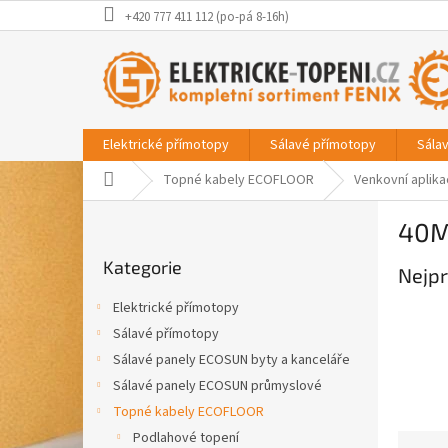
Přejít
+420 777 411 112 (po-pá 8-16h)
na
obsah
Elektrické přímotopy
Sálavé přímotopy
Sála
Domů
Topné kabely ECOFLOOR
Venkovní aplik
P
40M
o
Přeskočit
s
Kategorie
kategorie
Nejpr
t
r
Elektrické přímotopy
a
Sálavé přímotopy
n
Sálavé panely ECOSUN byty a kanceláře
n
í
Sálavé panely ECOSUN průmyslové
p
Topné kabely ECOFLOOR
a
Podlahové topení
Ř