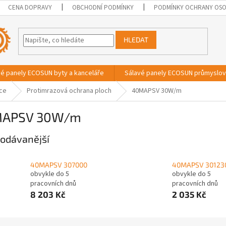
CENA DOPRAVY
OBCHODNÍ PODMÍNKY
PODMÍNKY OCHRANY OSO
HLEDAT
vé panely ECOSUN byty a kanceláře
Sálavé panely ECOSUN průmyslo
ace
Protimrazová ochrana ploch
40MAPSV 30W/m
APSV 30W/m
odávanější
40MAPSV 307000
40MAPSV 30123
obvykle do 5
obvykle do 5
pracovních dnů
pracovních dnů
8 203 Kč
2 035 Kč