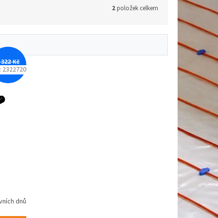
2
položek celkem
 322 Kč
–12 %
:
2322720
vních dnů