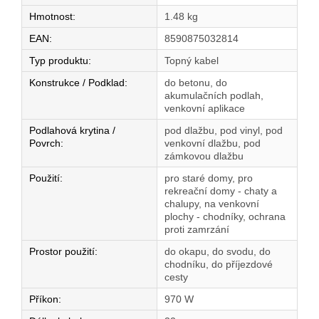
Hmotnost
:
1.48 kg
EAN
:
8590875032814
Typ produktu
:
Topný kabel
Konstrukce / Podklad
:
do betonu, do
akumulačních podlah,
venkovní aplikace
Podlahová krytina /
pod dlažbu, pod vinyl, pod
Povrch
:
venkovní dlažbu, pod
zámkovou dlažbu
Použití
:
pro staré domy, pro
rekreační domy - chaty a
chalupy, na venkovní
plochy - chodníky, ochrana
proti zamrzání
Prostor použití
:
do okapu, do svodu, do
chodníku, do příjezdové
cesty
Příkon
:
970 W