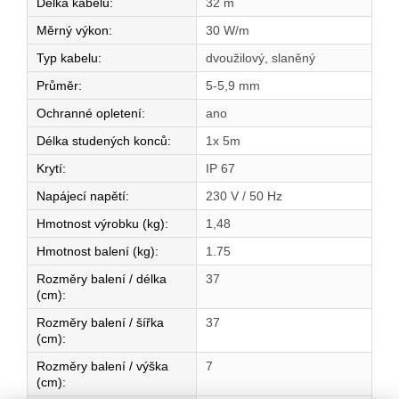
Délka kabelu
:
32 m
Měrný výkon
:
30 W/m
Typ kabelu
:
dvoužilový, slaněný
Průměr
:
5-5,9 mm
Ochranné opletení
:
ano
Délka studených konců
:
1x 5m
Krytí
:
IP 67
Napájecí napětí
:
230 V / 50 Hz
Hmotnost výrobku (kg)
:
1,48
Hmotnost balení (kg)
:
1.75
Rozměry balení / délka
37
(cm)
:
Rozměry balení / šířka
37
(cm)
:
Rozměry balení / výška
7
(cm)
: