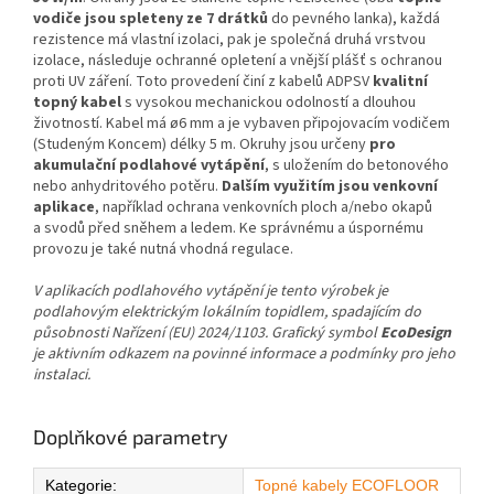
vodiče jsou spleteny ze 7 drátků
do pevného lanka), každá
rezistence má vlastní izolaci, pak je společná druhá vrstvou
izolace, následuje ochranné opletení a vnější plášť s ochranou
proti UV záření. Toto provedení činí z kabelů ADPSV
kvalitní
topný kabel
s vysokou mechanickou odolností a dlouhou
životností. Kabel má ø6 mm a je vybaven připojovacím vodičem
(Studeným Koncem) délky 5 m. Okruhy jsou určeny
pro
akumulační podlahové vytápění
, s uložením do betonového
nebo anhydritového potěru.
Dalším využitím jsou venkovní
aplikace
, například ochrana venkovních ploch a/nebo okapů
a svodů před sněhem a ledem. Ke správnému a úspornému
provozu je také nutná vhodná regulace.
V aplikacích podlahového vytápění je tento výrobek je
podlahovým elektrickým lokálním topidlem, spadajícím do
působnosti Nařízení (EU) 2024/1103. Grafický symbol
EcoDesign
je aktivním odkazem na povinné informace a podmínky pro jeho
instalaci.
Doplňkové parametry
Kategorie
:
Topné kabely ECOFLOOR