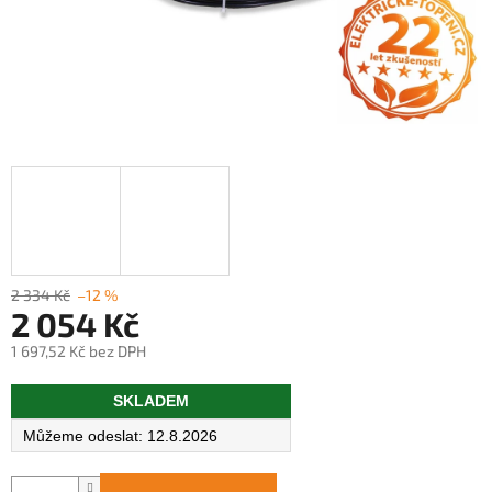
2 334 Kč
–12 %
2 054 Kč
1 697,52 Kč bez DPH
Měrná
SKLADEM
cena:
12.8.2026