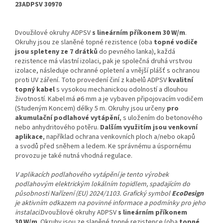
23ADPSV 30970
Dvoužilové okruhy ADPSV
s lineárním příkonem 30 W/m
.
Okruhy jsou ze slaněné topné rezistence (oba
topné vodiče
jsou spleteny ze 7 drátků
do pevného lanka), každá
rezistence má vlastní izolaci, pak je společná druhá vrstvou
izolace, následuje ochranné opletení a vnější plášť s ochranou
proti UV záření. Toto provedení činí z kabelů ADPSV
kvalitní
topný kabel
s vysokou mechanickou odolností a dlouhou
životností. Kabel má ø6 mm a je vybaven připojovacím vodičem
(Studeným Koncem) délky 5 m. Okruhy jsou určeny
pro
akumulační podlahové vytápění
, s uložením do betonového
nebo anhydritového potěru.
Dalším využitím jsou venkovní
aplikace
, například ochrana venkovních ploch a/nebo okapů
a svodů před sněhem a ledem. Ke správnému a úspornému
provozu je také nutná vhodná regulace.
V aplikacích podlahového vytápění je tento výrobek
podlahovým elektrickým lokálním topidlem, spadajícím do
působnosti Nařízení (EU) 2024/1103. Grafický symbol
EcoDesign
je aktivním odkazem na povinné informace a podmínky pro jeho
instalaci.
Dvoužilové okruhy ADPSV
s lineárním příkonem
30 W/m
. Okruhy jsou ze slaněné topné rezistence (oba
topné